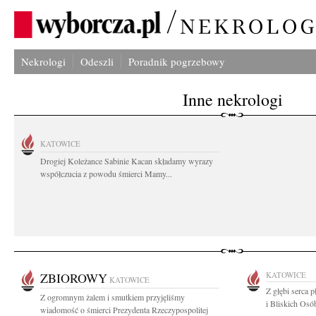
Nekrologi
Odeszli
Poradnik pogrzebowy
Inne nekrologi
KATOWICE
Drogiej Koleżance Sabinie Kacan składamy wyrazy
współczucia z powodu śmierci Mamy...
ZBIOROWY
KATOWICE
KATOWICE
Z głębi serca 
Z ogromnym żalem i smutkiem przyjęliśmy
i Bliskich Osób
wiadomość o śmierci Prezydenta Rzeczypospolitej