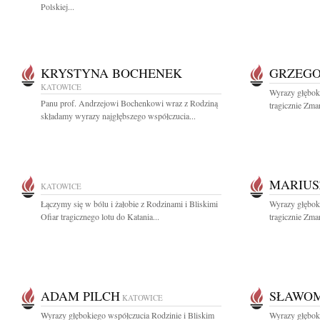
Polskiej...
KRYSTYNA BOCHENEK
GRZEGO
KATOWICE
Wyrazy głęboki
Panu prof. Andrzejowi Bochenkowi wraz z Rodziną
tragicznie Zma
składamy wyrazy najgłębszego współczucia...
MARIUS
KATOWICE
Łączymy się w bólu i żałobie z Rodzinami i Bliskimi
Wyrazy głęboki
Ofiar tragicznego lotu do Katania...
tragicznie Zma
ADAM PILCH
SŁAWOM
KATOWICE
Wyrazy głębokiego współczucia Rodzinie i Bliskim
Wyrazy głęboki