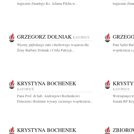
tragicznie Zmarłego Ks. Adama Pilcha w...
tragicznie Zma
GRZEGORZ DOLNIAK
GRZEGO
KATOWICE
Wyrazy głębokiego żalu i duchowego wsparcia dla
Pani Sędzi Ba
Żony Barbary Dolniak i Córki Patrycji...
współczucia z 
KRYSTYNA BOCHENEK
KRYSTY
KATOWICE
KATOWICE
Panu Prof. dr hab. Andrzejowi Bochenkowi
Wstrząśnięci t
Dzieciom i Rodzinie wyrazy szczerego współczucia...
Senatu RP Kry
KRYSTYNA BOCHENEK
ZBIOR