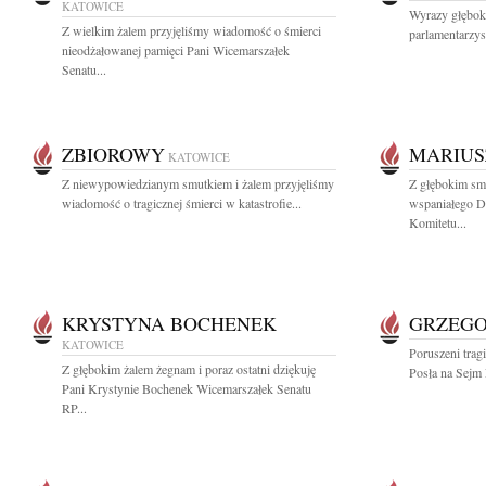
KATOWICE
Wyrazy głębok
Z wielkim żalem przyjęliśmy wiadomość o śmierci
parlamentarzyst
nieodżałowanej pamięci Pani Wicemarszałek
Senatu...
ZBIOROWY
MARIUS
KATOWICE
Z niewypowiedzianym smutkiem i żalem przyjęliśmy
Z głębokim sm
wiadomość o tragicznej śmierci w katastrofie...
wspaniałego D
Komitetu...
KRYSTYNA BOCHENEK
GRZEGO
KATOWICE
Poruszeni trag
Z głębokim żalem żegnam i poraz ostatni dziękuję
Posła na Sejm
Pani Krystynie Bochenek Wicemarszałek Senatu
RP...