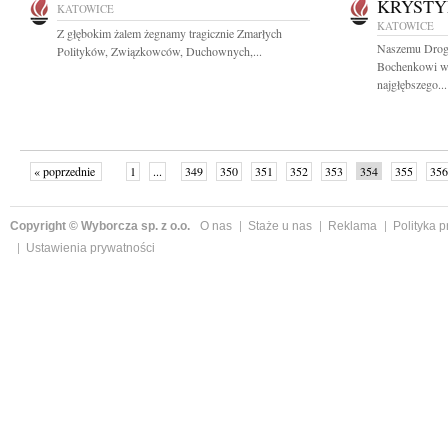
KRYSTY
KATOWICE
KATOWICE
Z głębokim żalem żegnamy tragicznie Zmarłych
Naszemu Drogi
Polityków, Związkowców, Duchownych,...
Bochenkowi wr
najgłębszego...
« poprzednie
1
...
349
350
351
352
353
354
355
356
następne »
Copyright © Wyborcza sp. z o.o.
O nas
Staże u nas
Reklama
Polityka 
Ustawienia prywatności