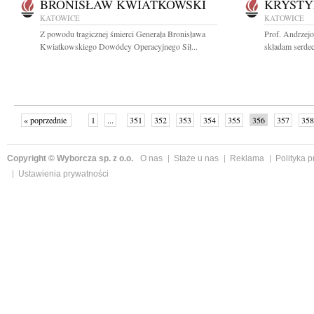
BRONISŁAW KWIATKOWSKI
KRYSTY
KATOWICE
KATOWICE
Z powodu tragicznej śmierci Generała Bronisława
Prof. Andrzej
Kwiatkowskiego Dowódcy Operacyjnego Sił...
składam serdec
« poprzednie
1
...
351
352
353
354
355
356
357
358
następne »
Copyright © Wyborcza sp. z o.o.
O nas
Staże u nas
Reklama
Polityka 
Ustawienia prywatności