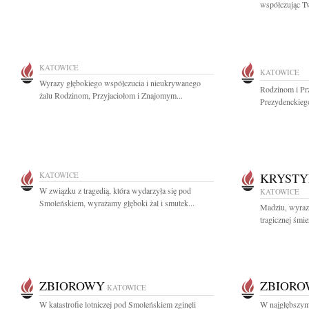
współczując T
KATOWICE
KATOWICE
Wyrazy głębokiego współczucia i nieukrywanego
Rodzinom i Prz
żalu Rodzinom, Przyjaciołom i Znajomym...
Prezydenckieg
KATOWICE
KRYSTY
W związku z tragedią, która wydarzyła się pod
KATOWICE
Smoleńskiem, wyrażamy głęboki żal i smutek...
Madziu, wyraz
tragicznej śmi
ZBIOROWY
ZBIOR
KATOWICE
W katastrofie lotniczej pod Smoleńskiem zginęli
W najgłębszym