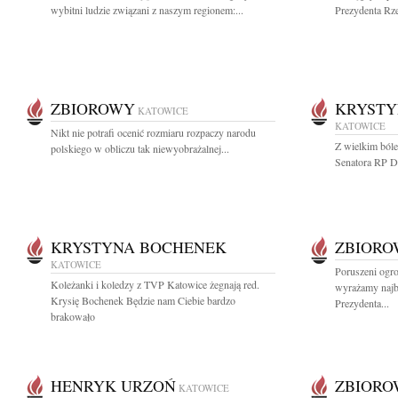
wybitni ludzie związani z naszym regionem:...
Prezydenta Rze
ZBIOROWY
KRYSTY
KATOWICE
KATOWICE
Nikt nie potrafi ocenić rozmiaru rozpaczy narodu
Z wielkim ból
polskiego w obliczu tak niewyobrażalnej...
Senatora RP Dzi
KRYSTYNA BOCHENEK
ZBIOR
KATOWICE
Poruszeni ogr
Koleżanki i koledzy z TVP Katowice żegnają red.
wyrażamy najb
Krysię Bochenek Będzie nam Ciebie bardzo
Prezydenta...
brakowało
HENRYK URZOŃ
ZBIOR
KATOWICE