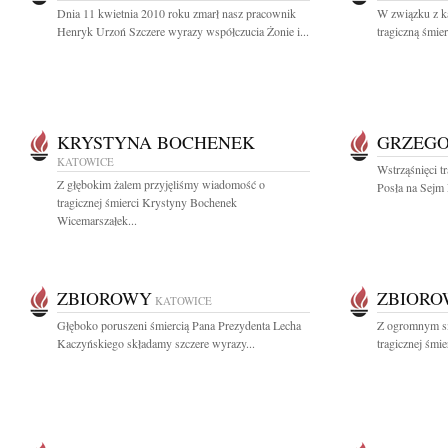
Dnia 11 kwietnia 2010 roku zmarł nasz pracownik
W związku z k
Henryk Urzoń Szczere wyrazy współczucia Żonie i...
tragiczną śmie
KRYSTYNA BOCHENEK
GRZEGO
KATOWICE
Wstrząśnięci t
Z głębokim żalem przyjęliśmy wiadomość o
Posła na Sejm
tragicznej śmierci Krystyny Bochenek
Wicemarszałek...
ZBIOROWY
ZBIOR
KATOWICE
Głęboko poruszeni śmiercią Pana Prezydenta Lecha
Z ogromnym s
Kaczyńskiego składamy szczere wyrazy...
tragicznej śmi