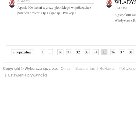
RADOM
WŁADY
Agacie Kwiecień wyrazy głębokiego współczucia z
RADOM
powodu śmierci Ojca składają Dyrekcja i...
Z głębokim ża
Władysława Kr
« poprzednie
1
...
30
31
32
33
34
35
36
37
38
»
Copyright © Wyborcza sp. z o.o.
O nas
Staże u nas
Reklama
Polityka 
Ustawienia prywatności