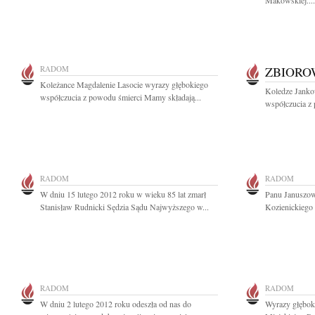
Makowskiej....
RADOM
ZBIOR
Koleżance Magdalenie Lasocie wyrazy głębokiego
Koledze Janko
współczucia z powodu śmierci Mamy składają...
współczucia z
RADOM
RADOM
W dniu 15 lutego 2012 roku w wieku 85 lat zmarł
Panu Januszow
Stanisław Rudnicki Sędzia Sądu Najwyższego w...
Kozienickiego 
RADOM
RADOM
W dniu 2 lutego 2012 roku odeszła od nas do
Wyrazy głębok