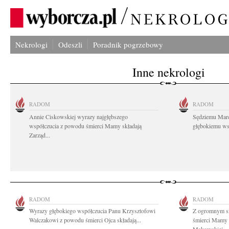
Nekrologi
Odeszli
Poradnik pogrzebowy
Inne nekrologi
RADOM
RADOM
Annie Ciskowskiej wyrazy najgłębszego
Sędziemu Mar
współczucia z powodu śmierci Mamy składają
głębokiemu wsp
Zarząd...
RADOM
RADOM
Wyrazy głębokiego współczucia Panu Krzysztofowi
Z ogromnym s
Walczakowi z powodu śmierci Ojca składają...
śmierci Mamy 