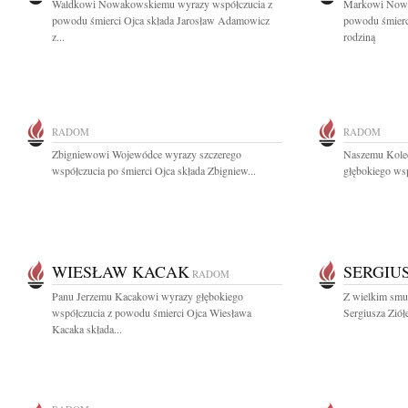
Waldkowi Nowakowskiemu wyrazy współczucia z
Markowi Nowa
powodu śmierci Ojca składa Jarosław Adamowicz
powodu śmierc
z...
rodziną
RADOM
RADOM
Zbigniewowi Wojewódce wyrazy szczerego
Naszemu Koled
współczucia po śmierci Ojca składa Zbigniew...
głębokiego wsp
WIESŁAW KACAK
SERGIU
RADOM
Panu Jerzemu Kacakowi wyrazy głębokiego
Z wielkim smu
współczucia z powodu śmierci Ojca Wiesława
Sergiusza Ziół
Kacaka składa...