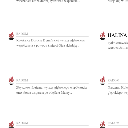
wieczności nasza dobra, życzliwa i wspaniała...
Miejskiej w Ra
RADOM
HALINA
Koleżance Dorocie Dymińskiej wyrazy głębokiego
Tylko człowiek
współczucia z powodu śmierci Ojca składają...
Antoine de Sai
RADOM
RADOM
Zbyszkowi Lutemu wyrazy głębokiego współczucia
Naszemu Kole
oraz słowa wsparcia po odejściu Mamy...
głębokiego wsp
RADOM
RADOM