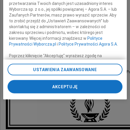
przetwarzania Twoich danych jest uzasadniony interes
wyrazy głębokiego współczucia
Wyborcza sp. z o.o., jej spółki powiązanej – Agora S.A. – lub
z powodu śmierci
Zaufanych Partnerów, masz prawo wyrazić sprzeciw. Aby
to zrobić przejdź do „Ustawień Zaawansowanych” lub
skontaktuj się z administratorem – w zależności od
Ojca
zakresu sprzeciwu i podmiotu, wobec którego jest
kierowany. Więcej informacji znajdziesz w
Polityce
Prywatności Wyborcza.pl
i
Polityce Prywatności Agora S.A.
składają
Poprzez kliknięcie "Akceptuję" wyrażasz zgodę na
zainstalowanie i przechowywanie plików typu cookie
Zarząd, koledzy i koleżanki
Wyborczej sp. z o. o. jej Zaufanych Partnerów i Agora S.A.
USTAWIENIA ZAAWANSOWANE
z Oddziału Radomskiego Stowarzyszenia Elektryków Po
na Twoim urządzeniu końcowym. Możesz też w każdej
chwili zmienić swoje preferencje dot. plików cookie,
ponownie wywołując narzędzie do zarządzania Twoimi
AKCEPTUJĘ
preferencjami dot. przetwarzania danych poprzez
odnośnik „Ustawienia prywatności” w stopce serwisu i
przechodząc do sekcji „Ustawienia zaawansowane”.
Zmiana ustawień plików cookie możliwa jest także za
pomocą ustawień przeglądarki.
My, nasi Zaufani Partnerzy i Agora S.A. możemy