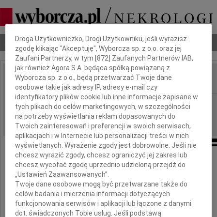
Dbamy o Twoją prywatność
Droga Użytkowniczko, Drogi Użytkowniku, jeśli wyrazisz
Nekrologi
Odeszli
Poradnik pogrzebowy
zgodę klikając "Akceptuję", Wyborcza sp. z o.o. oraz jej
Zaufani Partnerzy, w tym [
872
] Zaufanych Partnerów IAB,
jak również Agora S.A. będąca spółką powiązaną z
Wyborcza sp. z o.o., będą przetwarzać Twoje dane
IMIĘ I NAZWISKO:
osobowe takie jak adresy IP, adresy e-mail czy
identyfikatory plików cookie lub inne informacje zapisane w
Radom
REGION:
tych plikach do celów marketingowych, w szczególności
na potrzeby wyświetlania reklam dopasowanych do
28.01.2012
DATA EMISJI:
Twoich zainteresowań i preferencji w swoich serwisach,
aplikacjach i w Internecie lub personalizacji treści w nich
wyświetlanych. Wyrażenie zgody jest dobrowolne. Jeśli nie
chcesz wyrazić zgody, chcesz ograniczyć jej zakres lub
chcesz wycofać zgodę uprzednio udzieloną przejdź do
Naszemu Koledze
„Ustawień Zaawansowanych”.
Twoje dane osobowe mogą być przetwarzane także do
Januszowi Alotowi
celów badania i mierzenia informacji dotyczących
funkcjonowania serwisów i aplikacji lub łączone z danymi
dot. świadczonych Tobie usług. Jeśli podstawą