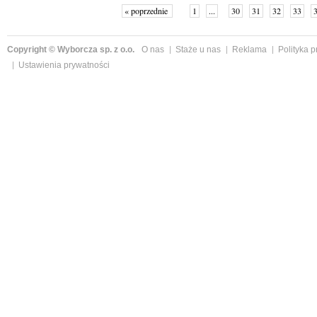
« poprzednie
1
...
30
31
32
33
Copyright © Wyborcza sp. z o.o.
O nas
Staże u nas
Reklama
Polityka 
Ustawienia prywatności