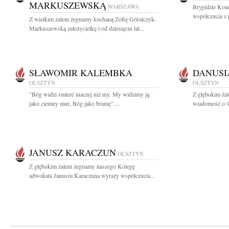
MARKUSZEWSKĄ
WARSZAWA
Brygidzie Kon
współczucia z 
Z wielkim żalem żegnamy kochaną Zofię Góralczyk-
Markuszewską założycielkę i od dziesięciu lat...
SŁAWOMIR KALEMBKA
DANUSI
OLSZTYN
OLSZTYN
"Bóg widzi śmierć inaczej niż my. My widzimy ją
Z głębokim ża
jako ciemny mur, Bóg jako bramę"....
wiadomość o śm
JANUSZ KARACZUN
OLSZTYN
Z głębokim żalem żegnamy naszego Kolegę
adwokata Janusza Karaczuna wyrazy współczucia...