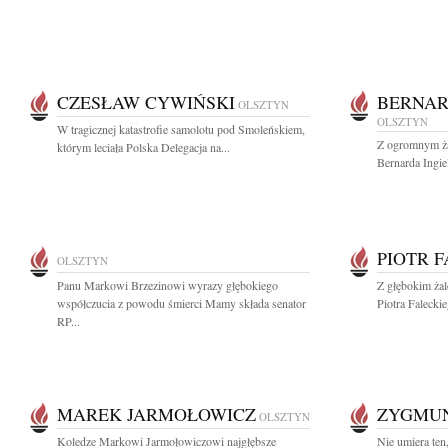
CZESŁAW CYWIŃSKI
BERNAR
OLSZTYN
OLSZTYN
W tragicznej katastrofie samolotu pod Smoleńskiem,
Z ogromnym ża
którym leciała Polska Delegacja na...
Bernarda Ingie
PIOTR 
OLSZTYN
Panu Markowi Brzezinowi wyrazy głębokiego
Z głębokim ża
współczucia z powodu śmierci Mamy składa senator
Piotra Falecki
RP...
MAREK JARMOŁOWICZ
ZYGMUN
OLSZTYN
Koledze Markowi Jarmołowiczowi najgłębsze
Nie umiera te