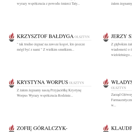
wyrazy współczucia z powodu śmierci Taty...
żalem żegnamy 
KRZYSZTOF BAŁDYGA
JERZY 
OLSZTYN
" tak trudno żegnać na zawsze kogoś, kto jeszcze
Z głębokim żal
mógł być z nami " Z wielkim smutkiem...
wiadomość o śm
wieloletniego..
KRYSTYNA WORPUS
WŁADYS
OLSZTYN
OLSZTYN
Z żalem żegnamy naszą Przyjaciółkę Krystynę
Zarząd Główny
Worpus Wyrazy współczucia Rodzinie...
Farmaceutyczn
w...
ZOFIĘ GÓRALCZYK-
KLAUDI