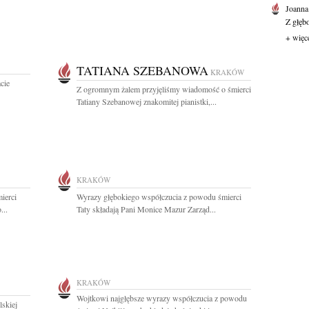
Joanna
Z głęb
+ więc
TATIANA SZEBANOWA
KRAKÓW
cie
Z ogromnym żalem przyjęliśmy wiadomość o śmierci
Tatiany Szebanowej znakomitej pianistki,...
KRAKÓW
ierci
Wyrazy głębokiego współczucia z powodu śmierci
...
Taty składają Pani Monice Mazur Zarząd...
KRAKÓW
Wojtkowi najgłębsze wyrazy współczucia z powodu
lskiej