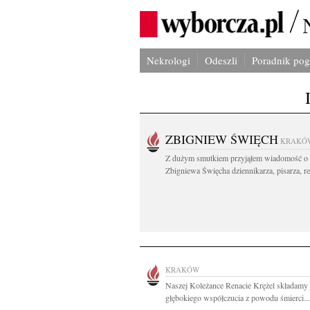
Nekrologi
Odeszli
Poradnik po
ZBIGNIEW ŚWIĘCH
KRAKÓ
Z dużym smutkiem przyjąłem wiadomość o 
Zbigniewa Święcha dziennikarza, pisarza, re
KRAKÓW
Naszej Koleżance Renacie Krężel składamy
głębokiego współczucia z powodu śmierci...