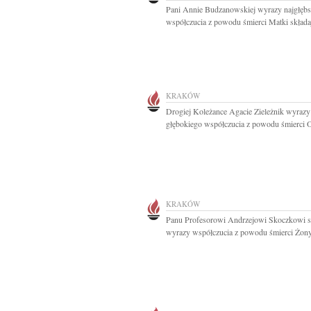
Pani Annie Budzanowskiej wyrazy najgłęb
współczucia z powodu śmierci Matki składaj
KRAKÓW
Drogiej Koleżance Agacie Zieleżnik wyrazy
głębokiego współczucia z powodu śmierci O
KRAKÓW
Panu Profesorowi Andrzejowi Skoczkowi s
wyrazy współczucia z powodu śmierci Żony.