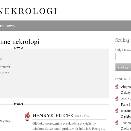
grzebowy
Inne nekrologi
Szukaj
Imię i naz
W
śmierci
żysera...
INNE NE
Zbigni
Z duży
24.07
Panu J
Karoli
HENRYK FILCEK
KRAKÓW
Z głęb
 wyrazy
Joanna
Głęboko poruszeni, z przykrością przyjęliśmy
Z olbr
wiadomość, że zmarł prof. zw. dr hab. inż. Henryk...