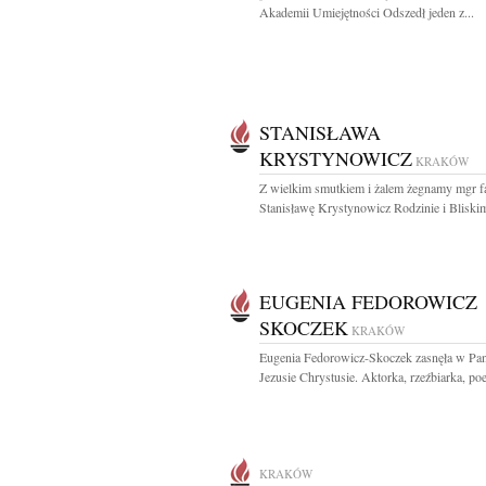
Akademii Umiejętności Odszedł jeden z...
STANISŁAWA
KRYSTYNOWICZ
KRAKÓW
Z wielkim smutkiem i żalem żegnamy mgr f
Stanisławę Krystynowicz Rodzinie i Bliskim
EUGENIA FEDOROWICZ
SKOCZEK
KRAKÓW
Eugenia Fedorowicz-Skoczek zasnęła w Pa
Jezusie Chrystusie. Aktorka, rzeźbiarka, poet
KRAKÓW