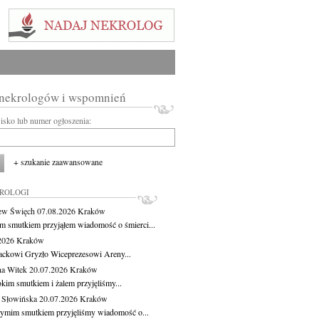
 nekrologów i wspomnień
wisko lub numer ogłoszenia:
+ szukanie zaawansowane
KROLOGI
ew Święch
07.08.2026
Kraków
m smutkiem przyjąłem wiadomość o śmierci...
.2026
Kraków
ackowi Gryzło Wiceprezesowi Areny...
na Witek
20.07.2026
Kraków
okim smutkiem i żalem przyjęliśmy...
 Słowińska
20.07.2026
Kraków
zymim smutkiem przyjęliśmy wiadomość o...