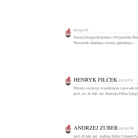
KRAKÓW
Naszej Drogiej Koleżance i Przyjaciółce Bea
Wieczorek składamy wyrazy głębokiego...
HENRYK FILCEK
KRAKÓW
Wyrazy szczerego współczucia z powodu śm
prof. zw. dr. hab. inż. Henryka Filcka byłego
ANDRZEJ ZUBER
KRAKÓW
prof. dr hab. inż. Andrzej Zuber Członek Po