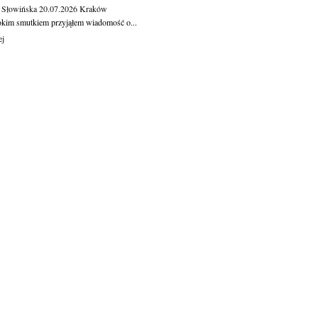
 Słowińska
20.07.2026
Kraków
okim smutkiem przyjąłem wiadomość o...
ej