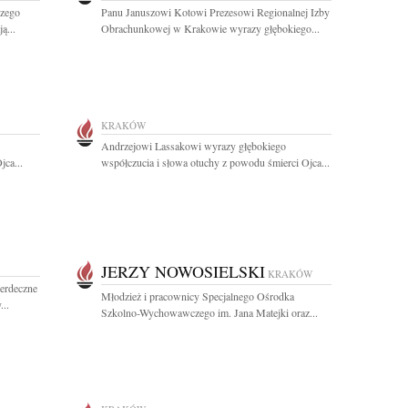
szego
Panu Januszowi Kotowi Prezesowi Regionalnej Izby
ą...
Obrachunkowej w Krakowie wyrazy głębokiego...
KRAKÓW
Andrzejowi Lassakowi wyrazy głębokiego
jca...
współczucia i słowa otuchy z powodu śmierci Ojca...
JERZY NOWOSIELSKI
KRAKÓW
erdeczne
Młodzież i pracownicy Specjalnego Ośrodka
..
Szkolno-Wychowawczego im. Jana Matejki oraz...