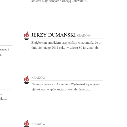
śmierci Najbliższych składają koleżanki i...
JERZY DUMAŃSKI
KRAKÓW
Z głębokim smutkiem przyjęliśmy wiadomość, że w
dniu 26 lutego 2011 roku w wieku 89 lat zmarł dr...
armacji
...
KRAKÓW
Naszej Koleżance Agnieszce Wydmańskiej wyrazy
głębokiego współczucia z powodu śmierci...
nu
ka,...
KRAKÓW