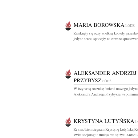
MARIA BOROWSKA
ŁÓDŹ
Zamknęły się oczy wielkiej kobiety, przestał
jedyne serce, spoczęły na zawsze spracowan
ALEKSANDER ANDRZEJ
PRZYBYSZ
ŁÓDŹ
W trzynastą rocznicę śmierci naszego jedy
Aleksandra Andrzeja Przybysza wspomnim
KRYSTYNA LUTYŃSKA
Ł
Ze smutkiem żegnam Krystynę Lutyńską K
świat socjologii i umiała mu służyć. Antoni 