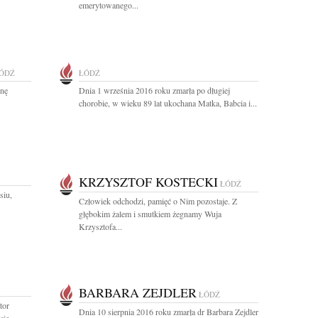
emerytowanego...
ÓDŹ
ŁÓDŹ
ynę
Dnia 1 września 2016 roku zmarła po długiej
chorobie, w wieku 89 lat ukochana Matka, Babcia i...
KRZYSZTOF KOSTECKI
ŁÓDŹ
siu,
Człowiek odchodzi, pamięć o Nim pozostaje. Z
głębokim żalem i smutkiem żegnamy Wuja
Krzysztofa...
BARBARA ZEJDLER
ŁÓDŹ
tor
Dnia 10 sierpnia 2016 roku zmarła dr Barbara Zejdler