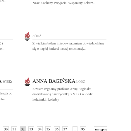
ię...
Nasz Kochany Przyjaciel Wspaniały Lekarz...
ŁÓDŹ
ć i
Z wielkim bólem i niedowierzaniem dowiedzieliśmy
o...
się o nagłej śmierci naszej ukochanej...
A
ANNA BAGIŃSKA
WIEK:
ŁÓDŹ
Z żalem żegnamy profesor Annę Bagińską
deszła od
emerytowaną nauczycielkę XV LO w Łodzi
a...
koleżanki i koledzy
30
31
32
33
34
35
36
37
...
95
następne