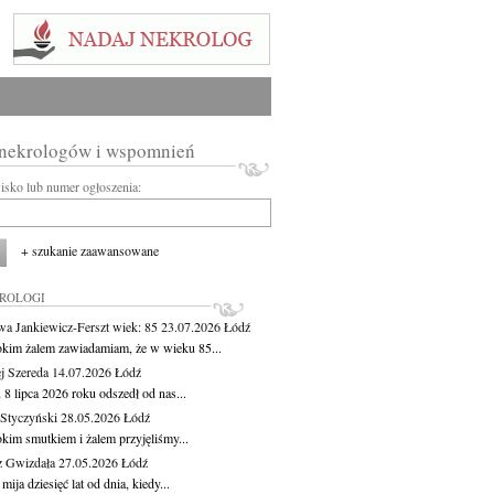
 nekrologów i wspomnień
wisko lub numer ogłoszenia:
+ szukanie zaawansowane
KROLOGI
wa Jankiewicz-Ferszt
wiek: 85
23.07.2026
Łódź
okim żalem zawiadamiam, że w wieku 85...
j Szereda
14.07.2026
Łódź
8 lipca 2026 roku odszedł od nas...
Styczyński
28.05.2026
Łódź
okim smutkiem i żalem przyjęliśmy...
z Gwizdała
27.05.2026
Łódź
 mija dziesięć lat od dnia, kiedy...