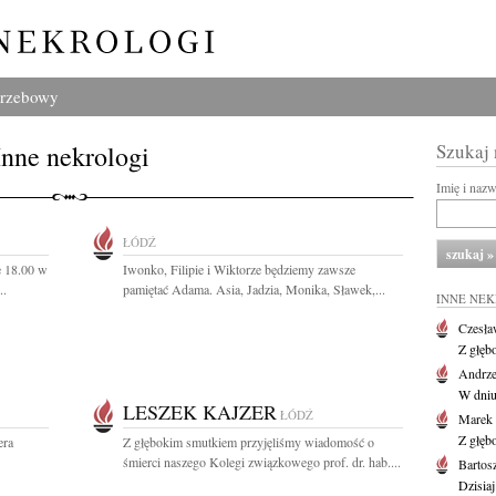
grzebowy
Inne nekrologi
Szukaj
Imię i naz
ŁÓDŹ
e 18.00 w
Iwonko, Filipie i Wiktorze będziemy zawsze
..
pamiętać Adama. Asia, Jadzia, Monika, Sławek,...
INNE NE
Czesła
Z głęb
Andrze
W dniu 
LESZEK KAJZER
ŁÓDŹ
Marek 
Z głęb
era
Z głębokim smutkiem przyjęliśmy wiadomość o
śmierci naszego Kolegi związkowego prof. dr. hab....
Bartos
Dzisiaj