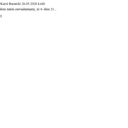
 Karol Barański
26.05.2026
Łódź
okim żalem zawiadamiamy, że w dniu 21...
ej