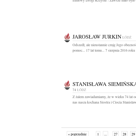
filmowy Drogi Krzysiu ! Zawsze miło było c
JAROSŁAW JURKIN
ŁÓDŹ
Odszedł, ale nieustannie czuję Jego obecnoś
pomoc... 17 lat temu... 7 sierpnia 2016 roku 
STANISŁAWA SIEMIŃSK
74
ŁÓDŹ
Z żalem zawiadamiamy, że w wieku 74 lat o
nas nasza kochana Siostra i Ciocia Stanisław
« poprzednie
1
...
27
28
29