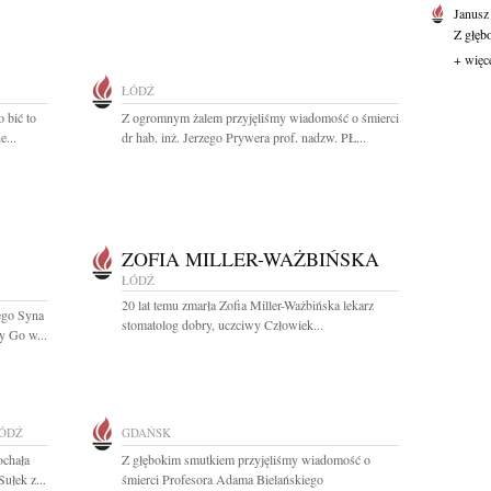
Janusz
Z głęb
+ więc
ŁÓDŹ
o bić to
Z ogromnym żalem przyjęliśmy wiadomość o śmierci
e...
dr hab. inż. Jerzego Prywera prof. nadzw. PŁ...
ZOFIA MILLER-WAŻBIŃSKA
ŁÓDŹ
20 lat temu zmarła Zofia Miller-Ważbińska lekarz
nego Syna
stomatolog dobry, uczciwy Człowiek...
y Go w...
ÓDŹ
GDAŃSK
ochała
Z głębokim smutkiem przyjęliśmy wiadomość o
Sułek z...
śmierci Profesora Adama Bielańskiego