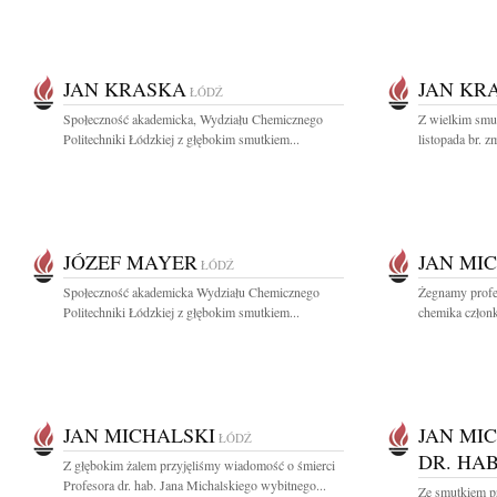
JAN KRASKA
JAN KR
ŁÓDŹ
Społeczność akademicka, Wydziału Chemicznego
Z wielkim smu
Politechniki Łódzkiej z głębokim smutkiem...
listopada br. z
JÓZEF MAYER
JAN MI
ŁÓDŹ
Społeczność akademicka Wydziału Chemicznego
Żegnamy profe
Politechniki Łódzkiej z głębokim smutkiem...
chemika członk
JAN MICHALSKI
JAN MI
ŁÓDŹ
DR. HAB
Z głębokim żalem przyjęliśmy wiadomość o śmierci
Profesora dr. hab. Jana Michalskiego wybitnego...
Ze smutkiem p