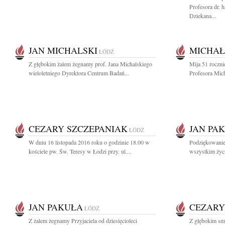
Profesora dr. 
Dziekana...
JAN MICHALSKI
MICHAŁ
ŁÓDŹ
Z głębokim żalem żegnamy prof. Jana Michalskiego
Mija 51 roczn
wieloletniego Dyrektora Centrum Badań...
Profesora Mic
CEZARY SZCZEPANIAK
JAN PA
ŁÓDŹ
W dniu 16 listopada 2016 roku o godzinie 18.00 w
Podziękowanie
kościele pw. Św. Teresy w Łodzi przy. ul....
wszystkim życ
JAN PAKUŁA
CEZARY
ŁÓDŹ
Z żalem żegnamy Przyjaciela od dziesięcioleci
Z głębokim sm