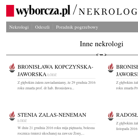
Nekrologi
Odeszli
Poradnik pogrzebowy
Inne nekrologi
BRONISŁAWA KOPCZYŃSKA-
BRONIS
JAWORSKA
JAWORS
ŁÓDŹ
Z głębokim żalem zawiadamiamy, że 29 grudnia 2016
Z głębokim ża
roku zmarła prof. dr hab. Bronisława...
roku zmarła Pr
STENIA ZALAS-NENEMAN
RADOS
ŁÓDŹ
Z głębokim ża
W dniu 21 grudnia 2016 roku mija piętnasta, bolesna
listopada 2016
rocznica śmierci ukochanej na zawsze Żony,...