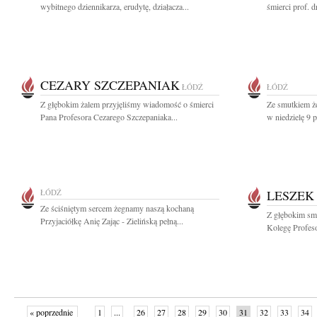
wybitnego dziennikarza, erudytę, działacza...
śmierci prof. d
CEZARY SZCZEPANIAK
ŁÓDŹ
ŁÓDŹ
Z głębokim żalem przyjęliśmy wiadomość o śmierci
Ze smutkiem ż
Pana Profesora Cezarego Szczepaniaka...
w niedzielę 9 p
ŁÓDŹ
LESZEK
Ze ściśniętym sercem żegnamy naszą kochaną
Z głębokim sm
Przyjaciółkę Anię Zając - Zielińską pełną...
Kolegę Profeso
« poprzednie
1
...
26
27
28
29
30
31
32
33
34