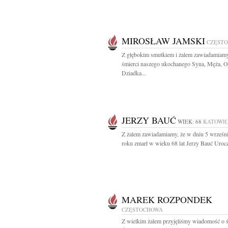
MIROSŁAW JAMSKI
CZĘST
Z głębokim smutkiem i żalem zawiadamiam
śmierci naszego ukochanego Syna, Męża, Oj
Dziadka...
JERZY BAUĆ
WIEK: 68
KATOWI
Z żalem zawiadamiamy, że w dniu 5 wrześn
roku zmarł w wieku 68 lat Jerzy Bauć Urocz
MAREK ROZPONDEK
CZĘSTOCHOWA
Z wielkim żalem przyjęliśmy wiadomość o ś