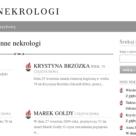
grzebowy
Inne nekrologi
Szukaj
Imię i naz
KRYSTYNA BRZÓZKA
WIEK: 78
CZĘSTOCHOWA
edykt
Dnia 25 września zmarła śmiercią tragiczną w wieku
INNE NE
78 lat Krystyna Brzózka Odszedł dobry, prawy...
Wiesł
Z głęb
Tadeus
Odszed
MAREK GOLDY
OCHOWA
CZĘSTOCHOWA
Krysty
Z głęb
u 78 lat
W dniu 27 września 2009 roku, przeżywszy 51 lat,
.
zmarł Marek Gołdy O czym zawiadamia pogrążona
Anna J
w...
W dniu