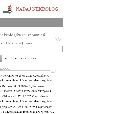
 nekrologów i wspomnień
wisko lub numer ogłoszenia:
+ szukanie zaawansowane
KROLOGI
aw Lewanowicz
28.05.2026
Częstochowa
okim smutkiem i żalem zawiadamiamy, że w...
z Durczok
04.03.2026
Częstochowa
ł Tadeusz Durczok 1955-2026 założyciel i...
na Witeszczak
27.11.2025
Częstochowa
okim smutkiem i żalem zawiadamiamy, że w...
agielska
wiek: 79
17.09.2025
Częstochowa
 11 września 2025 roku zmarła w wieku 79...