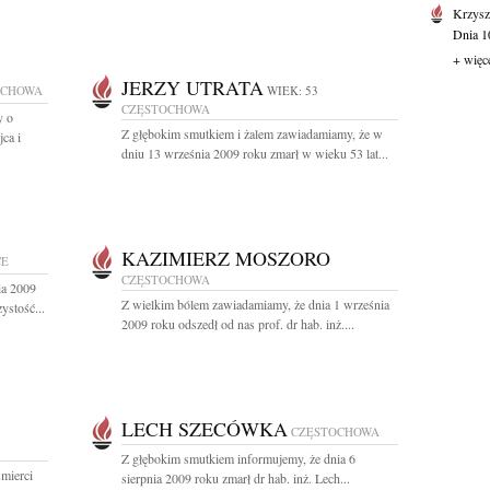
Krzysz
Dnia 10
+ więc
JERZY UTRATA
OCHOWA
WIEK: 53
CZĘSTOCHOWA
y o
Z głębokim smutkiem i żalem zawiadamiamy, że w
ca i
dniu 13 września 2009 roku zmarł w wieku 53 lat...
KAZIMIERZ MOSZORO
CE
CZĘSTOCHOWA
ia 2009
Z wielkim bólem zawiadamiamy, że dnia 1 września
ystość...
2009 roku odszedł od nas prof. dr hab. inż....
LECH SZECÓWKA
CZĘSTOCHOWA
Z głębokim smutkiem informujemy, że dnia 6
mierci
sierpnia 2009 roku zmarł dr hab. inż. Lech...