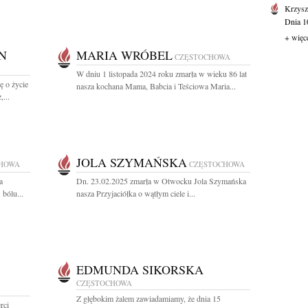
Krzysz
Dnia 10
+ więc
N
MARIA WRÓBEL
CZĘSTOCHOWA
W dniu 1 listopada 2024 roku zmarła w wieku 86 lat
ę o życie
nasza kochana Mama, Babcia i Teściowa Maria...
...
JOLA SZYMAŃSKA
HOWA
CZĘSTOCHOWA
a
Dn. 23.02.2025 zmarła w Otwocku Jola Szymańska
bólu...
nasza Przyjaciółka o wątłym ciele i...
EDMUNDA SIKORSKA
CZĘSTOCHOWA
Z głębokim żalem zawiadamiamy, że dnia 15
rci