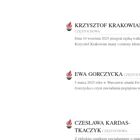
KRZYSZTOF KRAKOWIA
CZĘSTOCHOWA
Dnia 10 września 2025 przegrał ciężką walk
Krzysztof Krakowian znany i ceniony lekarz,
EWA GORCZYCKA
CZĘSTOC
5 marca 2025 roku w Warszawie zmarła Ew
Gorczycka o czym zawiadamia pogrążona w 
CZESŁAWA KARDAS-
TKACZYK
CZĘSTOCHOWA
Z głębokim smutkiem zawiadamiamy o śmie