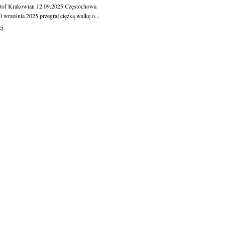
tof Krakowian
12.09.2025
Częstochowa
 września 2025 przegrał ciężką walkę o...
ej