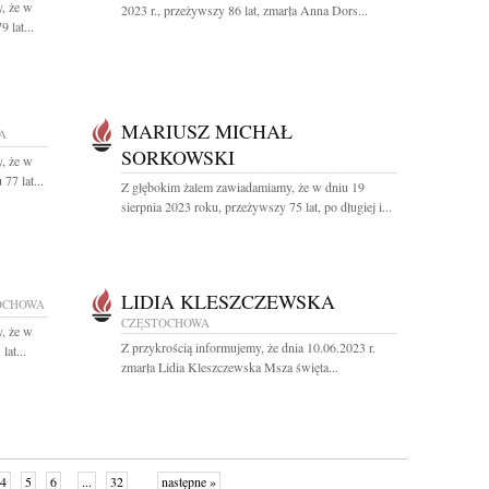
, że w
2023 r., przeżywszy 86 lat, zmarła Anna Dors...
 lat...
MARIUSZ MICHAŁ
A
SORKOWSKI
, że w
77 lat...
Z głębokim żalem zawiadamiamy, że w dniu 19
sierpnia 2023 roku, przeżywszy 75 lat, po długiej i...
LIDIA KLESZCZEWSKA
OCHOWA
CZĘSTOCHOWA
, że w
Z przykrością informujemy, że dnia 10.06.2023 r.
lat...
zmarła Lidia Kleszczewska Msza święta...
4
5
6
...
32
następne »