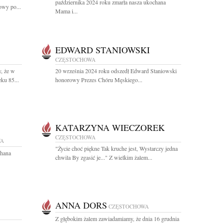
października 2024 roku zmarła nasza ukochana
wy po...
Mama i...
EDWARD STANIOWSKI
CZĘSTOCHOWA
, że w
20 września 2024 roku odszedł Edward Staniowski
ku 85...
honorowy Prezes Chóru Męskiego...
KATARZYNA WIECZOREK
CZĘSTOCHOWA
WA
"Życie choć piękne Tak kruche jest, Wystarczy jedna
chana
chwila By zgasić je..." Z wielkim żalem...
ANNA DORS
CZĘSTOCHOWA
Z głębokim żalem zawiadamiamy, że dnia 16 grudnia