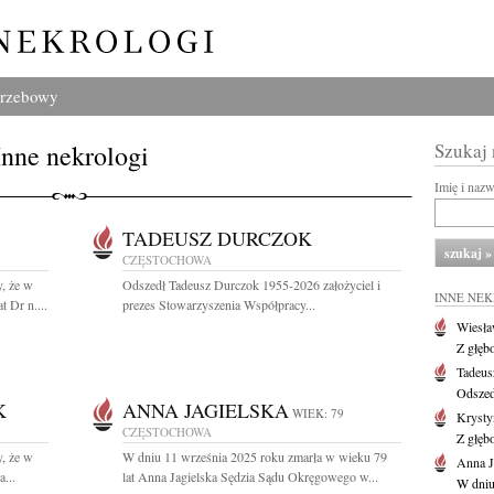
grzebowy
Inne nekrologi
Szukaj
Imię i naz
TADEUSZ DURCZOK
CZĘSTOCHOWA
, że w
Odszedł Tadeusz Durczok 1955-2026 założyciel i
INNE NE
 Dr n....
prezes Stowarzyszenia Współpracy...
Wiesł
Z głęb
Tadeus
Odszed
K
ANNA JAGIELSKA
WIEK: 79
Krysty
CZĘSTOCHOWA
Z głęb
, że w
W dniu 11 września 2025 roku zmarła w wieku 79
Anna J
...
lat Anna Jagielska Sędzia Sądu Okręgowego w...
W dniu