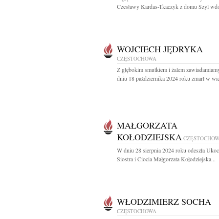
Czesławy Kardas-Tkaczyk z domu Szyl wdo
WOJCIECH JĘDRYKA
CZĘSTOCHOWA
Z głębokim smutkiem i żalem zawiadamiamy
dniu 18 października 2024 roku zmarł w wie
MAŁGORZATA
KOŁODZIEJSKA
CZĘSTOCHO
W dniu 28 sierpnia 2024 roku odeszła Uko
Siostra i Ciocia Małgorzata Kołodziejska...
WŁODZIMIERZ SOCHA
CZĘSTOCHOWA