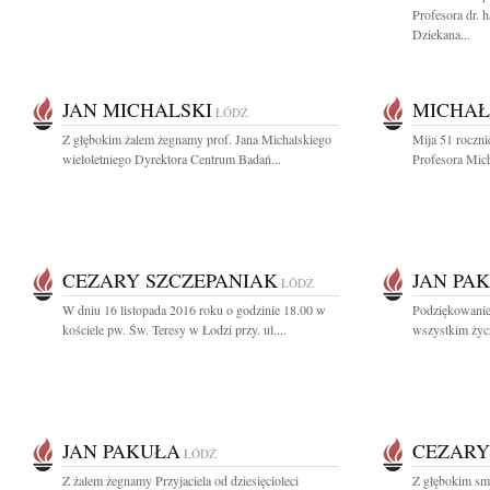
Profesora dr. 
Dziekana...
JAN MICHALSKI
MICHAŁ
ŁÓDŹ
Z głębokim żalem żegnamy prof. Jana Michalskiego
Mija 51 roczn
wieloletniego Dyrektora Centrum Badań...
Profesora Mic
CEZARY SZCZEPANIAK
JAN PA
ŁÓDŹ
W dniu 16 listopada 2016 roku o godzinie 18.00 w
Podziękowanie
kościele pw. Św. Teresy w Łodzi przy. ul....
wszystkim życ
JAN PAKUŁA
CEZARY
ŁÓDŹ
Z żalem żegnamy Przyjaciela od dziesięcioleci
Z głębokim sm