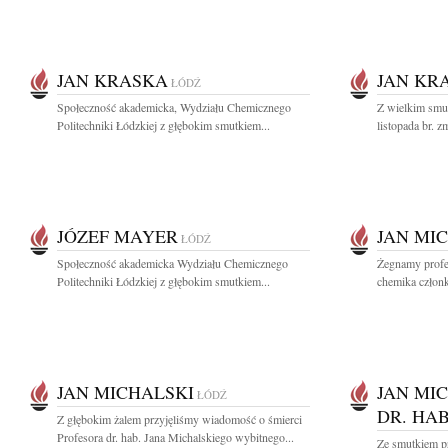
JAN KRASKA
JAN KR
ŁÓDŹ
Społeczność akademicka, Wydziału Chemicznego
Z wielkim smu
Politechniki Łódzkiej z głębokim smutkiem...
listopada br. z
JÓZEF MAYER
JAN MI
ŁÓDŹ
Społeczność akademicka Wydziału Chemicznego
Żegnamy profe
Politechniki Łódzkiej z głębokim smutkiem...
chemika członk
JAN MICHALSKI
JAN MI
ŁÓDŹ
DR. HAB
Z głębokim żalem przyjęliśmy wiadomość o śmierci
Profesora dr. hab. Jana Michalskiego wybitnego...
Ze smutkiem p