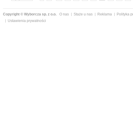
»
Copyright © Wyborcza sp. z o.o.
O nas
Staże u nas
Reklama
Polityka 
Ustawienia prywatności