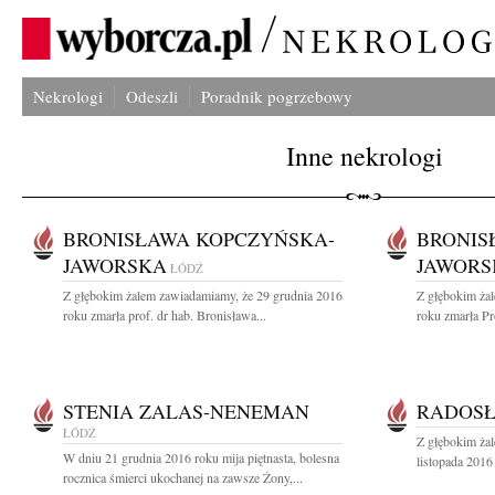
Nekrologi
Odeszli
Poradnik pogrzebowy
Inne nekrologi
BRONISŁAWA KOPCZYŃSKA-
BRONIS
JAWORSKA
JAWORS
ŁÓDŹ
Z głębokim żalem zawiadamiamy, że 29 grudnia 2016
Z głębokim ża
roku zmarła prof. dr hab. Bronisława...
roku zmarła Pr
STENIA ZALAS-NENEMAN
RADOS
ŁÓDŹ
Z głębokim ża
W dniu 21 grudnia 2016 roku mija piętnasta, bolesna
listopada 2016
rocznica śmierci ukochanej na zawsze Żony,...