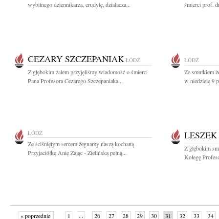
wybitnego dziennikarza, erudytę, działacza...
śmierci prof. d
CEZARY SZCZEPANIAK
ŁÓDŹ
ŁÓDŹ
Z głębokim żalem przyjęliśmy wiadomość o śmierci
Ze smutkiem ż
Pana Profesora Cezarego Szczepaniaka...
w niedzielę 9 p
ŁÓDŹ
LESZEK
Ze ściśniętym sercem żegnamy naszą kochaną
Z głębokim sm
Przyjaciółkę Anię Zając - Zielińską pełną...
Kolegę Profeso
« poprzednie
1
...
26
27
28
29
30
31
32
33
34