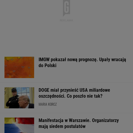
Czeska policja ustaliła
Dwa pytony na szyi
Zerwana linia
tożsamość mężczyzny
kobiety. Świadkowie
energetyczna n
spod Śnieżki. To Polak
wezwali policję
Podlasiu. Żand
sprawdza śmigł
WSPÓŁPRACA PŁATNA Z WYBORCZA.PL
ZROZUM, POZNAJ, ODKRYWAJ
SEKCJA Z SUBSKRYPCJĄ
Polacy zaczęli mówić językiem "1670".
Fenomen, którego nikt nie planował