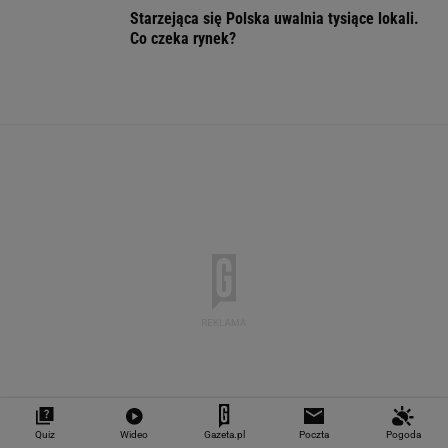
"Teraz wiemy".
1,5 tys. zł za adopcję
Zaćmienie Słoń
Naukowcy odkryli
psa. Nie trzeba nawet
będzie spektak
nowe zagrożenie
mieszkać w tej gminie
Tak zrobisz naj
związane z
zdjęcia
mikroplastikiem
WALUTY I GIEŁDA
EUR
USD
CHF
GBP
WIG
4,2983
3,7187
4,6027
5,0166
151 782,92
-0,09%
-0,41%
0,15%
-0,13%
-0,24%
SPRAWDŹ NOTOWANIA
Quiz
Wideo
Gazeta.pl
Poczta
Pogoda