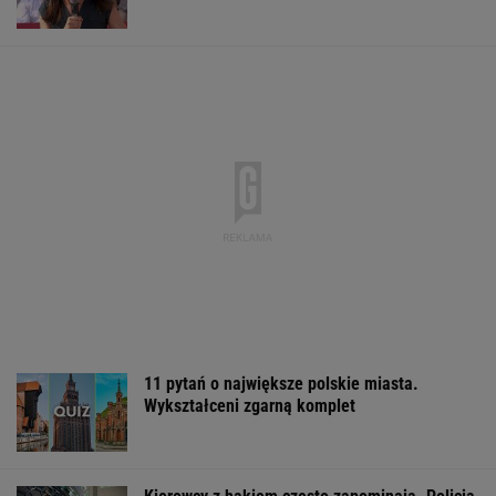
może dopisać 8 punktów
MOTO NEWS
Fasolka z bułką tartą może się schować.
Teraz mieszam ją z tym
To Morawiecki robił na uroczystości
Nawrockiego. Jest nagranie. "Skandal"
Jak nauka o odżywianiu wyniosła
Katarzynę Niewiadomą na szczyt Mont
Ventoux
SUBSKRYPCJA
Sandały Keen to synonim wakacyjnego
komfortu - teraz tańsze o niemal 100 zł