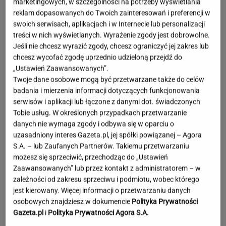
marketingowych, w szczególności na potrzeby wyświetlania
reklam dopasowanych do Twoich zainteresowań i preferencji w
swoich serwisach, aplikacjach i w Internecie lub personalizacji
treści w nich wyświetlanych. Wyrażenie zgody jest dobrowolne.
Jeśli nie chcesz wyrazić zgody, chcesz ograniczyć jej zakres lub
chcesz wycofać zgodę uprzednio udzieloną przejdź do
„Ustawień Zaawansowanych”.
Twoje dane osobowe mogą być przetwarzane także do celów
badania i mierzenia informacji dotyczących funkcjonowania
serwisów i aplikacji lub łączone z danymi dot. świadczonych
Tobie usług. W określonych przypadkach przetwarzanie
danych nie wymaga zgody i odbywa się w oparciu o
uzasadniony interes Gazeta.pl, jej spółki powiązanej – Agora
S.A. – lub Zaufanych Partnerów. Takiemu przetwarzaniu
możesz się sprzeciwić, przechodząc do „Ustawień
Zaawansowanych” lub przez kontakt z administratorem – w
zależności od zakresu sprzeciwu i podmiotu, wobec którego
jest kierowany. Więcej informacji o przetwarzaniu danych
Moby poruszony widokiem w Warszawie. Pod
osobowych znajdziesz w dokumencie
Polityka Prywatności
nagraniem tysiące reakcji
Gazeta.pl
i
Polityka Prywatności Agora S.A.