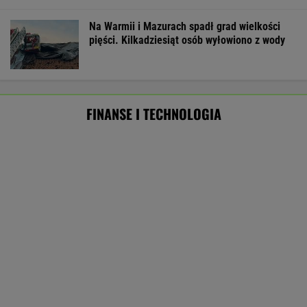
Starzejąca się Polska uwalnia tysiące lokali.
Co czeka rynek?