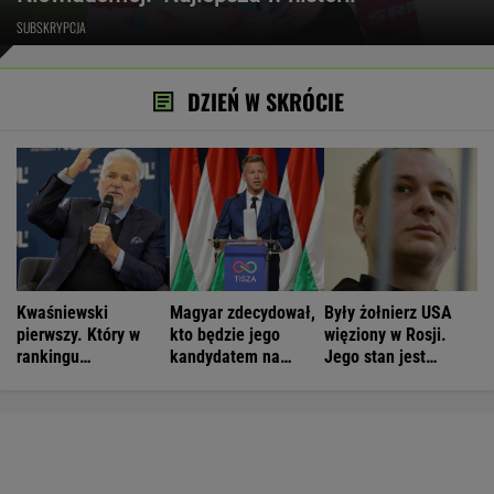
SUBSKRYPCJA
DZIEŃ W SKRÓCIE
Kwaśniewski
Magyar zdecydował,
Były żołnierz USA
pierwszy. Który w
kto będzie jego
więziony w Rosji.
rankingu
kandydatem na
Jego stan jest
prezydentów jest
prezydenta
krytyczny
Duda?