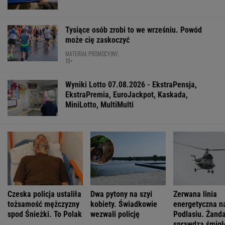
Już na początku urzędowania Mamdani uraził
osoby o wyjątkowej wrażliwości
Ewa Woydyłło: dziś ja jestem głupiutka i
wystraszona. Przepraszam Igę Świątek
Na Warmii i Mazurach spadł grad wielkości
pięści. Kilkadziesiąt osób wyłowiono z wody
FINANSE I TECHNOLOGIA