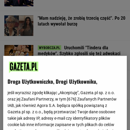
"Mam nadzieję, że zrobią trzecią część". Po 20
latach wywołał burzę
Uruchomili "Tindera dla
medyków". Szybko zgłosili się też adwokaci
SUBSKRYPCJA
To najdłuższe jezioro w Polsce. Ma aż 16 wysp
Droga Użytkowniczko, Drogi Użytkowniku,
jeśli wyrazisz zgodę klikając „Akceptuję”, Gazeta.pl sp. z o.o.
oraz jej Zaufani Partnerzy, w tym [
676
] Zaufanych Partnerów
IAB, jak również Agora S.A. będąca spółką powiązaną z
Gawryluk reaguje na krytykę po debacie u
Gazeta.pl sp. z o.o., będą przetwarzać Twoje dane osobowe
Nawrockiego. Co na to Polsat?
takie jak adresy IP, adresy e-mail czy identyfikatory plików
cookie lub inne informacje zapisane w tych plikach do celów