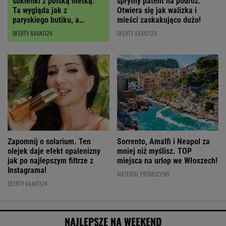
sukienki z polską metką.
sprytny patent na podróż.
Ta wygląda jak z
Otwiera się jak walizka i
paryskiego butiku, a
mieści zaskakująco dużo!
kupimy ją z RABATEM
OFERTY AVANTI24
OFERTY AVANTI24
Zapomnij o solarium. Ten
Sorrento, Amalfi i Neapol za
olejek daje efekt opalenizny
mniej niż myślisz. TOP
jak po najlepszym filtrze z
miejsca na urlop we Włoszech!
Instagrama!
MATERIAŁ PROMOCYJNY
OFERTY AVANTI24
NAJLEPSZE NA WEEKEND