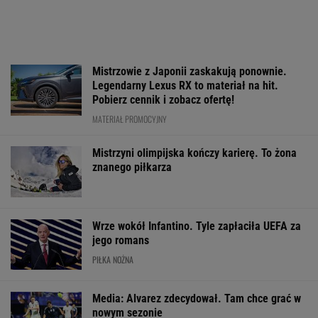
Konkurencja nie nadąża za jego tempem.
Toyota Corolla Cross rozgrzała rynek i
pokazuje, kto tu rozdaje karty!
MATERIAŁ PROMOCYJNY
Anastazja Kuś mistrzynią świata! Historyczny
występ, brawo!
LEKKOATLETYKA
O której gra dzisiaj
Usyk wprost wskazał,
Będzie bojkot t
Świątek? Gdzie
kto wygra wojnę w
w Polsce? Nadal
oglądać mecz z
Ukrainie
gorąco