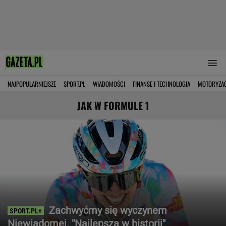
NAJPOPULARNIEJSZE
SPORT.PL
WIADOMOŚCI
FINANSE I TECHNOLOGIA
MOTORYZA
JAK W FORMULE 1
Zachwyćmy się wyczynem
Niewiadomej. "Najlepsza w historii"