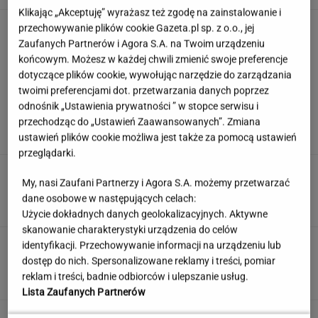
Klikając „Akceptuję” wyrażasz też zgodę na zainstalowanie i
Anastazja Kuś mistrzynią świata! Historyczny
przechowywanie plików cookie Gazeta.pl sp. z o.o., jej
występ, brawo!
Zaufanych Partnerów i Agora S.A. na Twoim urządzeniu
końcowym. Możesz w każdej chwili zmienić swoje preferencje
dotyczące plików cookie, wywołując narzędzie do zarządzania
twoimi preferencjami dot. przetwarzania danych poprzez
Quiz. Te filmy zna każdy, ale czy wystarczy
odnośnik „Ustawienia prywatności ” w stopce serwisu i
jeden kadr, by podać tytuł?
przechodząc do „Ustawień Zaawansowanych”. Zmiana
ustawień plików cookie możliwa jest także za pomocą ustawień
przeglądarki.
Jedno przekonanie może utrudniać życie
My, nasi Zaufani Partnerzy i Agora S.A. możemy przetwarzać
osobom z astygmatyzmem. Zwłaszcza latem
dane osobowe w następujących celach:
MATERIAŁ PROMOCYJNY
Użycie dokładnych danych geolokalizacyjnych. Aktywne
skanowanie charakterystyki urządzenia do celów
Uciekli z Warszawy do
identyfikacji. Przechowywanie informacji na urządzeniu lub
Łomianek. Dziś mówią o jednym: korkach
dostęp do nich. Spersonalizowane reklamy i treści, pomiar
reklam i treści, badnie odbiorców i ulepszanie usług.
SUBSKRYPCJA
Lista Zaufanych Partnerów
Oto darmowy sposób na