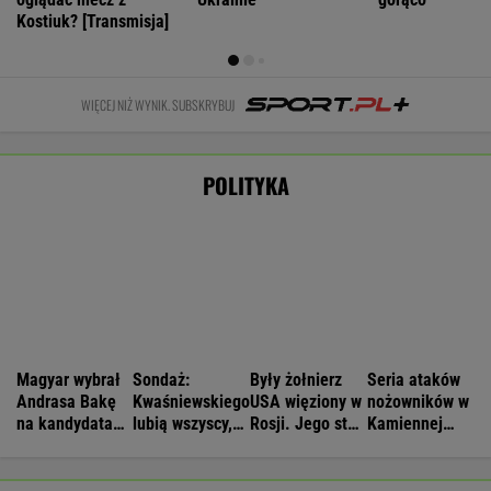
WIADOMOŚCI
16-latek zaatakowany nożem. Zatrzymano
dwóch nastolatków
Nie będzie nowej umowy TVP z Kościołem.
Obowiązuje ta podpisana przez Kurskiego
MARCIN KOZŁOWSKI