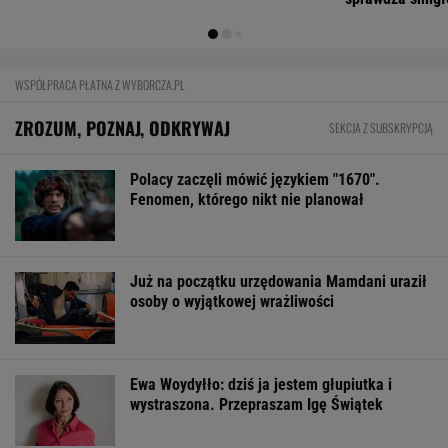
Mają pieniądze i przejmują tereny. "Land Back"
rozkwita
BIZNES
Pierwszy etap GAT zakończony. To
strategiczna inwestycja dla polskiego
eksportu
MATERIAŁ PROMOCYJNY