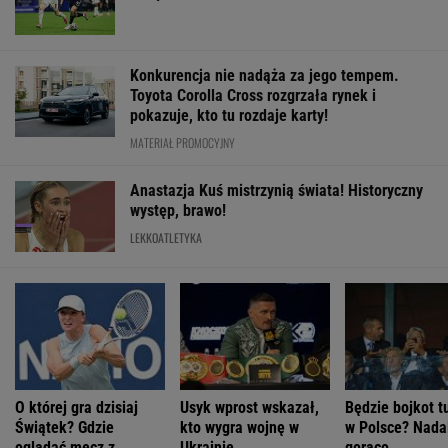
Kostiuk? [Transmisja]
WIĘCEJ NIŻ WYNIK. SUBSKRYBUJ
POLITYKA
Magyar wybrał
Sondaż:
Były żołnierz
Seria ataków
Andrasa Bakę
Kwaśniewskiego
USA więziony w
nożowników w
na kandydata
lubią wszyscy,
Rosji. Jego stan
Kamiennej
na prezydenta
Dudę
jest krytyczny
Górze. Nowe
Węgier
praktycznie nikt
informacje