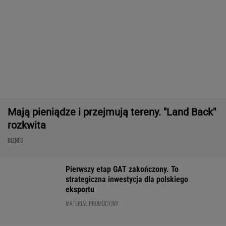
Frankowicze nie muszą czekać
na decyzję sądu. Ważne zmiany w przepisach
SUBSKRYPCJA
Chcesz skutecznie umyć elewację domu,
taras, grilla? Te myjki ciśnieniowe są świetne!
REKLAMA CENEO
Nie tylko zaćmienie Słońca. Sierpień zamieni
niebo w scenę niezwykłych widowisk
BIZNES
ZUS dopłaca Ukraińcom do emerytur.
Konfederacja grzmi, ale zapomina o ważnej
rzeczy