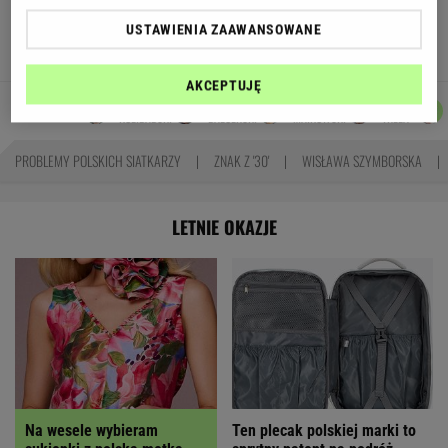
odcinkowe pomiary prędkości. Polski program
USTAWIENIA ZAAWANSOWANE
TOMASZ OKUROWSKI
AKCEPTUJĘ
KACPER
JAKUB
DANIEL
MICHAŁ
Autorzy:
KOLIBABSKI
BALCERSKI
MAIKOWSKI
TRELA
PROBLEMY POLSKICH SIATKARZY
ZNAK Z '30'
WISŁAWA SZYMBORSKA
LETNIE OKAZJE
Na wesele wybieram
Ten plecak polskiej marki to