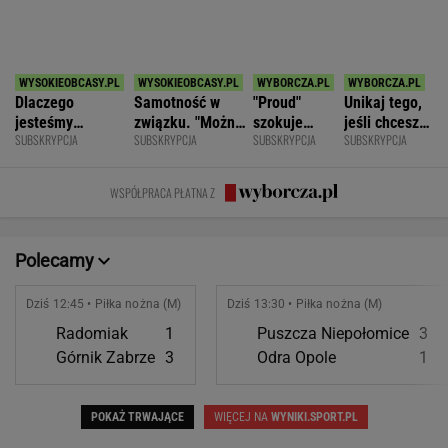
SPORT.PL
Jak nauka o odżywianiu wyniosła
Katarzynę Niewiadomą na szczyt Mont
Ventoux
SUBSKRYPCJA