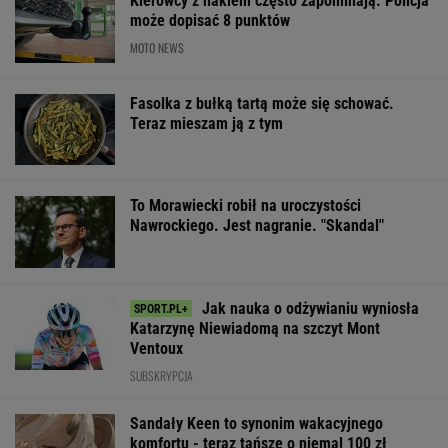
OFERTY AVANTI24
Włóż liść laurowy do
Quiz. Trzy znane
Sondaż:
lodówki na godzinę.
nazwiska, jedno imię.
Kwaśniewskiego
Efekt może cię
Uda ci się je szybko
wszyscy, Dudę
zaskoczyć
skojarzyć?
praktycznie nik
ŻYĆ LEPIEJ