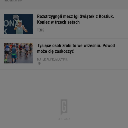
Mistrzowie z Japonii zaskakują ponownie.
Legendarny Lexus RX to materiał na hit.
Pobierz cennik i zobacz ofertę!
MATERIAŁ PROMOCYJNY
Mistrzyni olimpijska kończy karierę. To żona
znanego piłkarza
Wrze wokół Infantino. Tyle zapłaciła UEFA za
jego romans
PIŁKA NOŻNA
Media: Alvarez zdecydował. Tam chce grać w
nowym sezonie