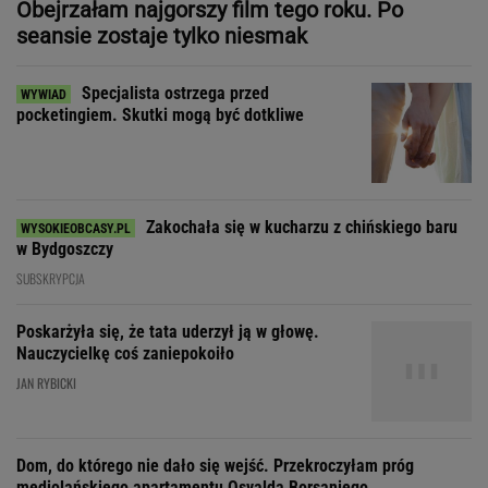
Zakochała się w kucharzu z chińskiego baru
w Bydgoszczy
SUBSKRYPCJA
Poskarżyła się, że tata uderzył ją w głowę.
Nauczycielkę coś zaniepokoiło
JAN RYBICKI
Dom, do którego nie dało się wejść. Przekroczyłam próg
mediolańskiego apartamentu Osvalda Borsaniego
Zdecydowaliśmy się na
wspólne wakacje z przyjaciółką. Rozpoczęła
łowy
SUBSKRYPCJA