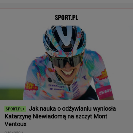
Rozstrzygnęli mecz Igi Świątek z Kostiuk.
Koniec w trzech setach
TENIS
Tysiące osób zrobi to we wrześniu. Powód
może cię zaskoczyć
MATERIAŁ PROMOCYJNY,
18+