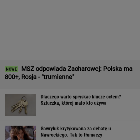
11 pytań o największe polskie miasta.
Wykształceni zgarną komplet
Kierowcy z hakiem często zapominają. Policja