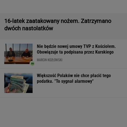
do Polski
DOGE miał przynieść USA miliardowe
oszczędności. Co poszło nie tak?
MARIA KORCZ
Manifestacja w Warszawie. Organizatorzy
mają siedem postulatów
Tysiące osób zrobi to we wrześniu. Powód
może cię zaskoczyć
MATERIAŁ PROMOCYJNY,
18+
Wyniki Lotto 07.08.2026 - EkstraPensja,
EkstraPremia, EuroJackpot, Kaskada,
MiniLotto, MultiMulti