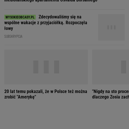
20 lat temu pokazali, że w Polsce też można
"Nigdy na sto proce
zrobić "Amerykę"
dlaczego Zosia zac
ZOBACZ WSZYSTKIE
Wybierz miasto
PEŁNA POGODA
Załaduj ponownie
Jakość powietrza:
-
Ciśnienie:
Opady:
Zachmurzenie:
-
-%
-%