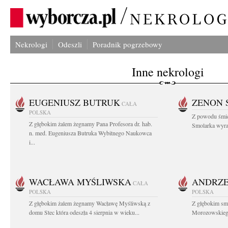
Nekrologi
Odeszli
Poradnik pogrzebowy
Inne nekrologi
EUGENIUSZ BUTRUK
ZENON 
CAŁA
POLSKA
Z powodu śmie
Z głębokim żalem żegnamy Pana Profesora dr. hab.
Smolarka wyraz
n. med. Eugeniusza Butruka Wybitnego Naukowca
i...
WACŁAWA MYŚLIWSKA
ANDRZE
CAŁA
POLSKA
POLSKA
Z głębokim żalem żegnamy Wacławę Myśliwską z
Z głębokim sm
domu Stec która odeszła 4 sierpnia w wieku...
Morozowskiego 