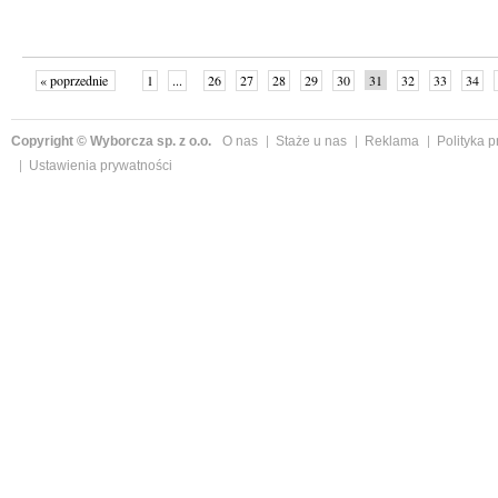
« poprzednie
1
...
26
27
28
29
30
31
32
33
34
»
Copyright © Wyborcza sp. z o.o.
O nas
Staże u nas
Reklama
Polityka 
Ustawienia prywatności