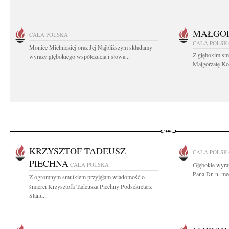
MAŁGOR
CAŁA POLSKA
CAŁA POLSK
Monice Mielnickiej oraz Jej Najbliższym składamy
Z głębokim sm
wyrazy głębokiego współczucia i słowa...
Małgorzatę Koś
KRZYSZTOF TADEUSZ
CAŁA POLSK
PIECHNA
CAŁA POLSKA
Głębokie wyraz
Pana Dr. n. me
Z ogromnym smutkiem przyjęłam wiadomość o
śmierci Krzysztofa Tadeusza Piechny Podsekretarz
Stanu...