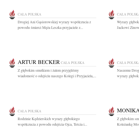
CAŁA POLSKA
CAŁA POLSK
Drogiej Ani Gąsiorowskiej wyrazy współczucia z
Wyrazy głęboki
powodu śmierci Męża Leszka przyjaciele z...
Jackowi Zinow
ARTUR BECKER
CAŁA POLSKA
CAŁA POLSK
Z głębokim smutkiem i żalem przyjęliśmy
Naszemu Drog
wiadomość o odejściu naszego Kolegi i Przyjaciela,...
wyrazy głęboki
MONIKA
CAŁA POLSKA
Rodzinie Kędzierskich wyrazy głębokiego
Z głębokim sm
współczucia z powodu odejścia Ojca, Teścia i...
Koleżankę Moni