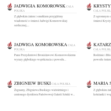
JADWIGIA KOMOROWSK
KRYSTY
CAŁA
POLSKA
CAŁA POLSK
Z głębokim żalem i smutkiem przyjęliśmy
Z ogromnym s
wiadomość o śmierci Jadwigi Komorowskiej
śmierci Krysty
serdecznej,...
JADWIGA KOMOROWSKA
KATARZ
CAŁA
POLSKA
CAŁA POLSK
Panu Prezydentowi Bronisławowi Komorowskiemu
Rodzinie i Bli
wyrazy głębokiego współczucia z powodu...
powodu śmierci
ZBIGNIEW BUSKI
MARIA 
CAŁA POLSKA
Żegnamy, Zbigniewa Buskiego wieloletniego i
Z głębokim ża
cenionego dyrektora Państwowej Galerii Sztuki w...
koleżanki i ws