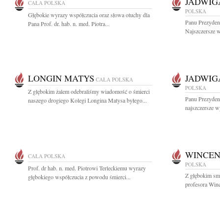
JADWI
CAŁA POLSKA
POLSKA
Głębokie wyrazy współczucia oraz słowa otuchy dla
Panu Prezyde
Pana Prof. dr. hab. n. med. Piotra...
Najszczersze w
LONGIN MATYS
JADWI
CAŁA POLSKA
POLSKA
Z głębokim żalem odebraliśmy wiadomość o śmierci
Panu Prezyde
naszego drogiego Kolegi Longina Matysa byłego...
najszczersze w
WINCEN
CAŁA POLSKA
POLSKA
Prof. dr hab. n. med. Piotrowi Terleckiemu wyrazy
Z głębokim sm
głębokiego współczucia z powodu śmierci...
profesora Winc