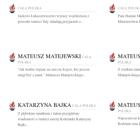
CAŁA POLSKA
CAŁA POLSK
Jackowi Łukaszewiczowi wyrazy współczucia z
Pani Hannie M
powodu śmierci Taty składają przyjaciele z...
Ministerstwie 
MATEUSZ MATEJEWSKI
MATEUS
CAŁA
POLSKA
POLSKA
"Jak trudno żegnać na zawsze kogoś, kto jeszcze
Z wielkim żal
mógł być z nami." Mateusza Matejewskiego...
Matejewskiego 
KATARZYNA BAJKA
MATEUS
CAŁA POLSKA
POLSKA
Z głębokim smutkiem i żalem przyjęliśmy
Najszczersze k
wiadomość o śmierci naszej Koleżanki Katarzyny
Rodzinie oraz 
Bajki...