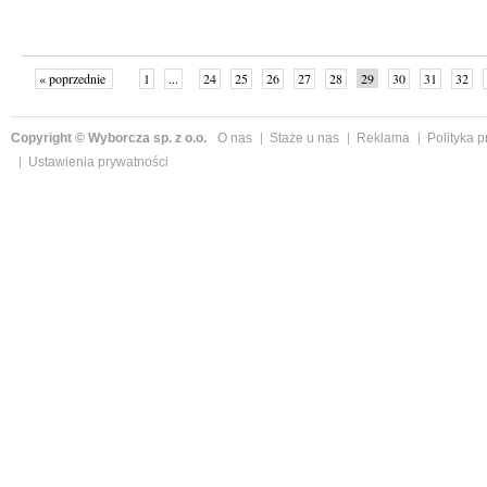
« poprzednie
1
...
24
25
26
27
28
29
30
31
32
»
Copyright © Wyborcza sp. z o.o.
O nas
Staże u nas
Reklama
Polityka 
Ustawienia prywatności