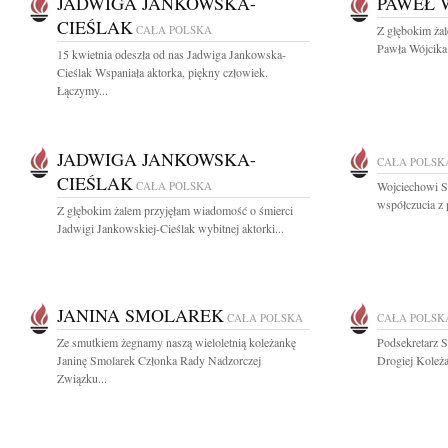
JADWIGA JANKOWSKA-
PAWEŁ 
CIEŚLAK
CAŁA POLSKA
Z głębokim ża
Pawła Wójcika 
15 kwietnia odeszła od nas Jadwiga Jankowska-
Cieślak Wspaniała aktorka, piękny człowiek.
Łączymy...
JADWIGA JANKOWSKA-
CAŁA POLSK
CIEŚLAK
CAŁA POLSKA
Wojciechowi S
współczucia z 
Z głębokim żalem przyjęłam wiadomość o śmierci
Jadwigi Jankowskiej-Cieślak wybitnej aktorki...
JANINA SMOLAREK
CAŁA POLSKA
CAŁA POLSK
Ze smutkiem żegnamy naszą wieloletnią koleżankę
Podsekretarz 
Janinę Smolarek Członka Rady Nadzorczej
Drogiej Koleż
Związku...