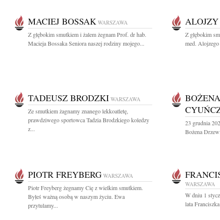
MACIEJ BOSSAK
ALOJZY
WARSZAWA
Z głębokim smutkiem i żalem żegnam Prof. dr hab.
Z głębokim sm
Macieja Bossaka Seniora naszej rodziny mojego...
med. Alojzego 
TADEUSZ BRODZKI
BOŻENA
WARSZAWA
CYUŃC
Ze smutkiem żagnamy znanego lekkoatletę,
prawdziwego sportowca Tadzia Brodzkiego koledzy
23 grudnia 202
z...
Bożena Drzewi
PIOTR FREYBERG
FRANCI
WARSZAWA
WARSZAWA
Piotr Freyberg żegnamy Cię z wielkim smutkiem.
W dniu 1 stycz
Byłeś ważną osobą w naszym życiu. Ewa
lata Franciszk
przytulamy...