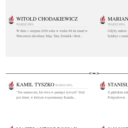
WITOLD CHODAKIEWICZ
MARIA
WARSZAWA
WARSZAWA
W dniu 1 sierpnia 2026 roku w wieku 88 lat zmarł w
Gdyby miłość 
Warszawie ukochany Mąż, Tata, Dziadek i Brat...
byłabyś z nami 
KAMIL TYSZKO
STANIS
WARSZAWA
"Nie umiera ten, kto trwa w pamięci żywych" Dziś
Z głębokim ża
jest dzień, w którym wspominamy Kamila...
Poligrafowie