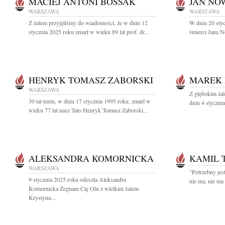
MACIEJ ANTONI BOSSAK
JAN NO
WARSZAWA
WARSZAWA
Z żalem przyjęliśmy do wiadomości, że w dniu 12
W dniu 20 styc
stycznia 2025 roku zmarł w wieku 89 lat prof. dr...
śmierci Jana N
HENRYK TOMASZ ZABORSKI
MAREK 
WARSZAWA
Z głębokim ża
30 lat temu, w dniu 17 stycznia 1995 roku, zmarł w
dniu 4 styczni
wieku 77 lat nasz Tato Henryk Tomasz Zaborski...
ALEKSANDRA KOMORNICKA
KAMIL 
WARSZAWA
"Potrzebny jest
9 stycznia 2025 roku odeszła Aleksandra
nie ma, nie ma
Komornicka Żegnam Cię Olu z wielkim żalem
Krystyna...