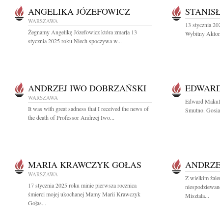
ANGELIKA JÓZEFOWICZ
STANIS
WARSZAWA
13 stycznia 20
Żegnamy Angelikę Józefowicz która zmarła 13
Wybitny Aktor.
stycznia 2025 roku Niech spoczywa w...
ANDRZEJ IWO DOBRZAŃSKI
EDWAR
WARSZAWA
Edward Makula
It was with great sadness that I received the news of
Smutno. Gosia
the death of Professor Andrzej Iwo...
MARIA KRAWCZYK GOŁAS
ANDRZE
WARSZAWA
Z wielkim żale
17 stycznia 2025 roku minie pierwsza rocznica
niespodziewan
śmierci mojej ukochanej Mamy Marii Krawczyk
Misztala...
Gołas...