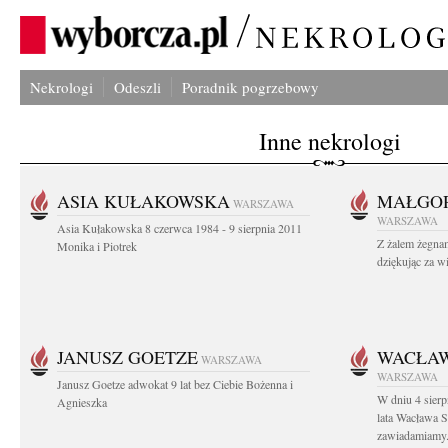
Nekrologi
Odeszli
Poradnik pogrzebowy
Inne nekrologi
ASIA KUŁAKOWSKA
MAŁGOR
WARSZAWA
WARSZAWA
Asia Kułakowska 8 czerwca 1984 - 9 sierpnia 2011
Z żalem żegnam
Monika i Piotrek
dziękując za w
JANUSZ GOETZE
WACŁAW
WARSZAWA
WARSZAWA
Janusz Goetze adwokat 9 lat bez Ciebie Bożenna i
W dniu 4 sier
Agnieszka
lata Wacława 
zawiadamiamy.