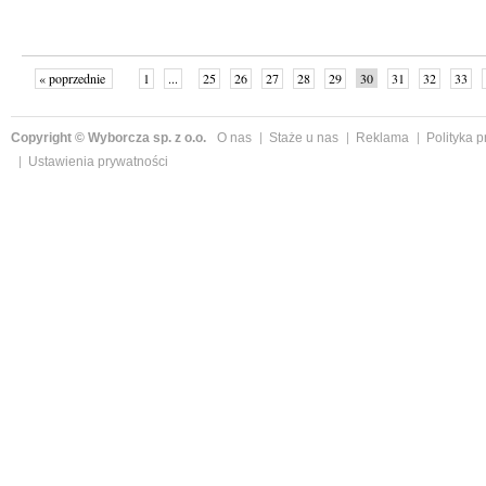
« poprzednie
1
...
25
26
27
28
29
30
31
32
33
»
Copyright © Wyborcza sp. z o.o.
O nas
Staże u nas
Reklama
Polityka 
Ustawienia prywatności