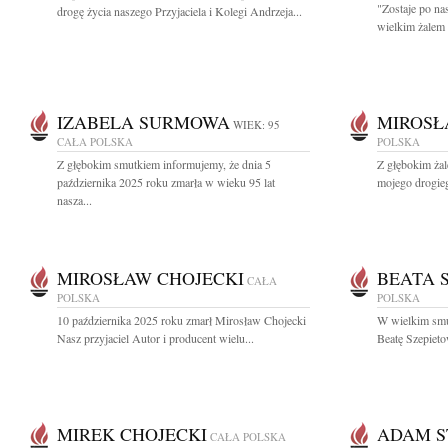
"Zostaje po na
drogę życia naszego Przyjaciela i Kolegi Andrzeja...
wielkim żalem
IZABELA SURMOWA
MIROSŁ
WIEK: 95
CAŁA POLSKA
POLSKA
Z głębokim smutkiem informujemy, że dnia 5
Z głębokim ża
października 2025 roku zmarła w wieku 95 lat
mojego drogieg
nasza...
MIROSŁAW CHOJECKI
BEATA 
CAŁA
POLSKA
POLSKA
10 października 2025 roku zmarł Mirosław Chojecki
W wielkim smu
Nasz przyjaciel Autor i producent wielu...
Beatę Szepieto
MIREK CHOJECKI
ADAM S
CAŁA POLSKA