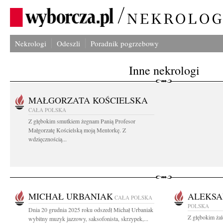
Nekrologi
Odeszli
Poradnik pogrzebowy
Inne nekrologi
MAŁGORZATA KOŚCIELSKA
CAŁA POLSKA
Z głębokim smutkiem żegnam Panią Profesor
Małgorzatę Kościelską moją Mentorkę. Z
wdzięcznością...
MICHAŁ URBANIAK
ALEKSA
CAŁA POLSKA
POLSKA
Dnia 20 grudnia 2025 roku odszedł Michał Urbaniak
Z głębokim ża
wybitny muzyk jazzowy, saksofonista, skrzypek,...