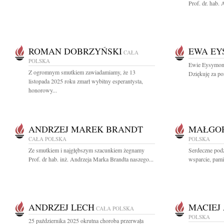
Prof. dr. hab.
ROMAN DOBRZYŃSKI
EWA EY
CAŁA
POLSKA
Ewie Eysymontt
Z ogromnym smutkiem zawiadamiamy, że 13
Dziękuję za pon
listopada 2025 roku zmarł wybitny esperantysta,
honorowy...
ANDRZEJ MAREK BRANDT
MAŁGOR
CAŁA POLSKA
POLSKA
Ze smutkiem i najgłębszym szacunkiem żegnamy
Serdeczne pod
Prof. dr hab. inż. Andrzeja Marka Brandta naszego...
wsparcie, pami
ANDRZEJ LECH
MACIEJ
CAŁA POLSKA
POLSKA
25 października 2025 okrutna choroba przerwała