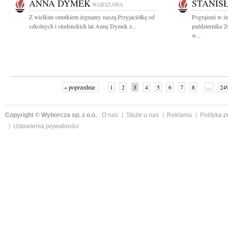
ANNA DYMEK
STANIS
WARSZAWA
Z wielkim smutkiem żegnamy naszą Przyjaciółkę od
Pogrążeni w ża
szkolnych i studenckich lat Annę Dymek z...
października 
w...
« poprzednie
1
2
3
4
5
6
7
8
...
24
Copyright © Wyborcza sp. z o.o.
O nas
Staże u nas
Reklama
Polityka 
Ustawienia prywatności