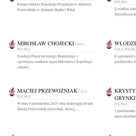
POLSKA
Pamięci Mirka Chojeckiego Przyjaciela w młodości
Z wielkim żal
Przewodnika w działaniu Hanka i Witek
Strzembosza k
MIROSŁAW CHOJECKI
WŁODZI
CAŁA
POLSKA
CAŁA POLSK
Fundacja Polcul im Jerzego Bonieckiego z
Z ogromnym sm
ogromnym smutkiem żegna Mirosława Chojeckiego
października 2
członka...
MACIEJ PRZEWOŹNIAK
KRYSTY
CAŁA
POLSKA
GRYNKI
W dniu 5 października 2025 roku zmarł nagle dr hab.
POLSKA
Maciej Przewoźniak przyrodnik, ekolog,...
3 października
nasza ukochan