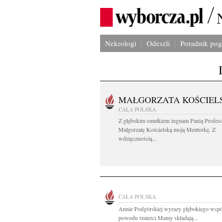
Nekrologi
Odeszli
Poradnik po
MAŁGORZATA KOŚCIEL
CAŁA POLSKA
Z głębokim smutkiem żegnam Panią Profes
Małgorzatę Kościelską moją Mentorkę. Z
wdzięcznością...
CAŁA POLSKA
Annie Podgórskiej wyrazy głębokiego wspó
powodu śmierci Mamy składają...