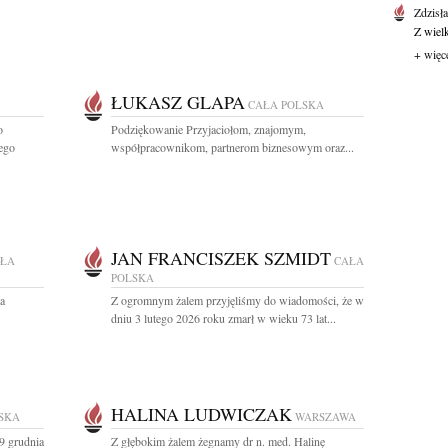
Zdzisł
Z wiel
+ więc
ŁUKASZ GLAPA
CAŁA POLSKA
o
Podziękowanie Przyjaciołom, znajomym,
ego
współpracownikom, partnerom biznesowym oraz...
JAN FRANCISZEK SZMIDT
ŁA
CAŁA
POLSKA
a
Z ogromnym żalem przyjęliśmy do wiadomości, że w
dniu 3 lutego 2026 roku zmarł w wieku 73 lat...
HALINA LUDWICZAK
SKA
WARSZAWA
9 grudnia
Z głębokim żalem żegnamy dr n. med. Halinę