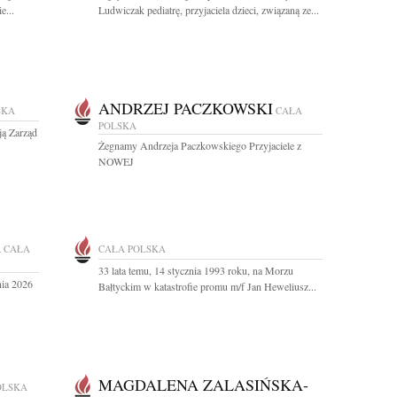
e...
Ludwiczak pediatrę, przyjaciela dzieci, związaną ze...
ANDRZEJ PACZKOWSKI
SKA
CAŁA
POLSKA
ją Zarząd
Żegnamy Andrzeja Paczkowskiego Przyjaciele z
NOWEJ
A
CAŁA
CAŁA POLSKA
33 lata temu, 14 stycznia 1993 roku, na Morzu
nia 2026
Bałtyckim w katastrofie promu m/f Jan Heweliusz...
MAGDALENA ZALASIŃSKA-
OLSKA