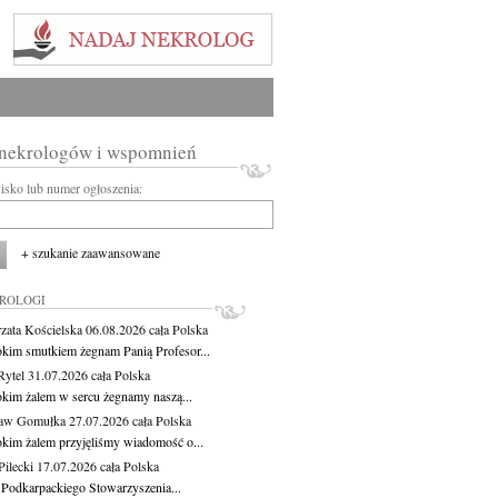
 nekrologów i wspomnień
wisko lub numer ogłoszenia:
+ szukanie zaawansowane
KROLOGI
zata Kościelska
06.08.2026
cała Polska
okim smutkiem żegnam Panią Profesor...
Rytel
31.07.2026
cała Polska
okim żalem w sercu żegnamy naszą...
ław Gomułka
27.07.2026
cała Polska
okim żalem przyjęliśmy wiadomość o...
ilecki
17.07.2026
cała Polska
 Podkarpackiego Stowarzyszenia...