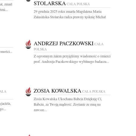
STOLARSKA
at, zmarł
CAŁA POLSKA
eni...
29 grudnia 2025 roku zmarła Magdalena Maria
Zalasińska-Stolarska radca prawny tęsknię Michał
ANDRZEJ PACZKOWSKI
CAŁA
POLSKA
omości...
Z ogromnym żalem przyjęliśmy wiadomość o śmierci
prof. Andrzeja Paczkowskiego wybitnego badacza...
ZOSIA KOWALSKA
AŁA
CAŁA POLSKA
Zosia Kowalska Ukochana Babcia Dziękuję Ci,
jaciela,
Babciu, za Twoją mądrość. Zostanie ze mną na
o...
zawsze...