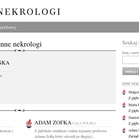
grzebowy
Inne nekrologi
Szukaj
Imię i naz
SKA
or
INNE NE
Małgor
Z głęb
Marta 
Z głęb
Stanis
ADAM ZOFKA
CAŁA POLSKA
Z głęb
Adam P
łczucia z
Z głębokim smutkiem i żalem żegnamy profesora
Zarząd
Adama Zofkę który odszedł po długiej i...