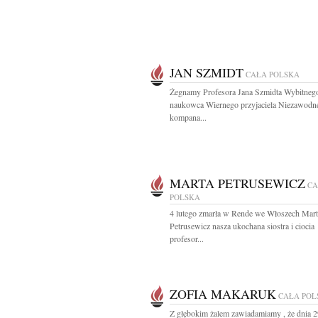
JAN SZMIDT
CAŁA POLSKA
Żegnamy Profesora Jana Szmidta Wybitneg
naukowca Wiernego przyjaciela Niezawodn
kompana...
MARTA PETRUSEWICZ
CA
POLSKA
4 lutego zmarła w Rende we Włoszech Mart
Petrusewicz nasza ukochana siostra i ciocia
profesor...
ZOFIA MAKARUK
CAŁA POL
Z głębokim żalem zawiadamiamy , że dnia 2