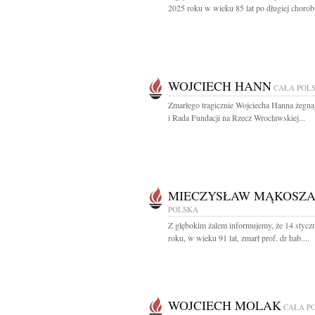
2025 roku w wieku 85 lat po długiej chorobi
WOJCIECH HANN
CAŁA POL
Zmarłego tragicznie Wojciecha Hanna żegna
i Rada Fundacji na Rzecz Wrocławskiej...
MIECZYSŁAW MĄKOSZ
POLSKA
Z głębokim żalem informujemy, że 14 stycz
roku, w wieku 91 lat, zmarł prof. dr hab....
WOJCIECH MOLAK
CAŁA P