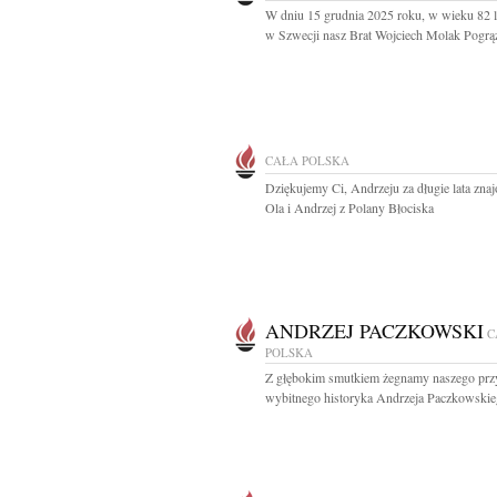
W dniu 15 grudnia 2025 roku, w wieku 82 l
w Szwecji nasz Brat Wojciech Molak Pogrąż
CAŁA POLSKA
Dziękujemy Ci, Andrzeju za długie lata znaj
Ola i Andrzej z Polany Błociska
ANDRZEJ PACZKOWSKI
C
POLSKA
Z głębokim smutkiem żegnamy naszego przy
wybitnego historyka Andrzeja Paczkowskieg