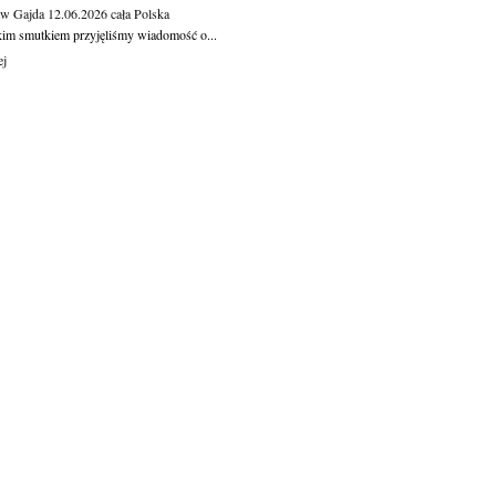
aw Gajda
12.06.2026
cała Polska
kim smutkiem przyjęliśmy wiadomość o...
ej