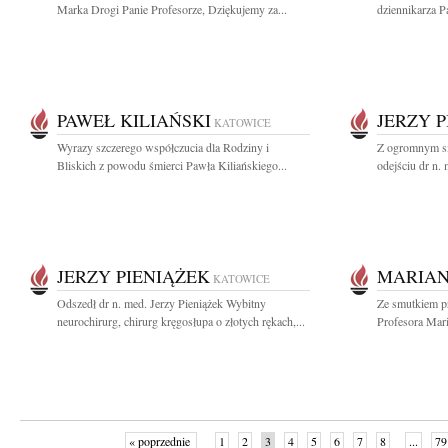
Marka Drogi Panie Profesorze, Dziękujemy za...
dziennikarza P
PAWEŁ KILIAŃSKI
JERZY 
KATOWICE
Wyrazy szczerego współczucia dla Rodziny i
Z ogromnym sm
Bliskich z powodu śmierci Pawła Kiliańskiego...
odejściu dr n.
JERZY PIENIĄŻEK
MARIAN
KATOWICE
Odszedł dr n. med. Jerzy Pieniążek Wybitny
Ze smutkiem p
neurochirurg, chirurg kręgosłupa o złotych rękach,...
Profesora Mari
« poprzednie
1
2
3
4
5
6
7
8
...
79