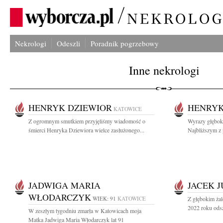
Nekrologi
Odeszli
Poradnik pogrzebowy
Inne nekrologi
HENRYK DZIEWIOR
HENRYK
KATOWICE
Z ogromnym smutkiem przyjęliśmy wiadomość o
Wyrazy głębok
śmierci Henryka Dziewiora wielce zasłużonego...
Najbliższym z
JADWIGA MARIA
JACEK 
WŁODARCZYK
WIEK: 91
KATOWICE
Z głębokim żal
2022 roku odsz
W zeszłym tygodniu zmarła w Katowicach moja
Matka Jadwiga Maria Włodarczyk lat 91