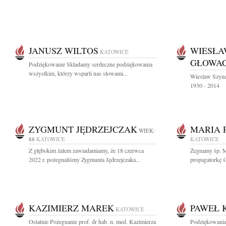
JANUSZ WILTOS
WIESŁA
KATOWICE
GŁOWAC
Podziękowanie Składamy serdeczne podziękowania
wszystkim, którzy wsparli nas słowami...
Wiesław Szyndl
1930 - 2014
ZYGMUNT JĘDRZEJCZAK
MARIA 
WIEK:
88
KATOWICE
KATOWICE
Z głębokim żalem zawiadamiamy, że 18 czerwca
Żegnamy śp. M
2022 r. pożegnaliśmy Zygmunta Jędrzejczaka...
propagatorkę ślą
KAZIMIERZ MAREK
PAWEŁ 
KATOWICE
Ostatnie Pożegnanie prof. dr hab. n. med. Kazimierza
Podziękowania