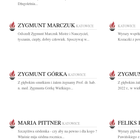
Długoletnia...
ZYGMUNT MARCZUK
KATOWICE
KATOWICE
Odszedł Zygmunt Marczuk Mistrz i Nauczyciel,
Wyrazy współc
tyszanin, ciepły, dobry człowiek. Spoczywaj w...
Kozaczki z po
ZYGMUNT GÓRKA
ZYGMU
KATOWICE
Z głębokim smutkiem i żalem żegnamy Prof. dr. hab.
Z głębokim żal
n. med. Zygmunta Górkę Wielkiego...
2022 r., w wiek
MARIA PITTNER
FELIKS 
KATOWICE
Szczęśliwa siódemka - czy aby na pewno i dla kogo ?
Wyrazy głębok
Właśnie mija siódma rocznica...
Pawińskiego z 