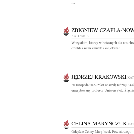
i...
ZBIGNIEW CZAPLA-NOW
KATOWICE
Wszystkim, którzy w bolesnych dla nas chw
dzielili z nami smutek i żal, okazali...
JĘDRZEJ KRAKOWSKI
KAT
30 listopada 2022 roku odszedł Jędrzej Kr
emerytowany profesor Uniwersytetu Śląskieg
CELINA MARYŃCZUK
KA
Odejście Celiny Maryńczuk Powiatowego