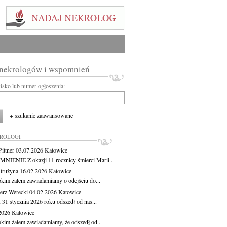
 nekrologów i wspomnień
wisko lub numer ogłoszenia:
+ szukanie zaawansowane
KROLOGI
ittner
03.07.2026
Katowice
IENIE Z okazji 11 rocznicy śmierci Marii...
Strużyna
16.02.2026
Katowice
okim żalem zawiadamiamy o odejściu do...
erz Werecki
04.02.2026
Katowice
 31 stycznia 2026 roku odszedł od nas...
.2026
Katowice
okim żalem zawiadamiamy, że odszedł od...