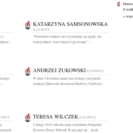
Marius
Z wiel
+ więc
KATARZYNA SAMSONOWSKA
KATOWICE
ć o
"Prawdziwa miłość nie wyczerpuje się nigdy. Im
ejsze...
więcej dajesz, tym więcej ci jej zostaje."...
ANDRZEJ ŻUKOWSKI
KATOWICE
ńszego
W dniu 2 kwietnia zmarł nasz kolega i przyjaciel
...
Andrzej Żukowski absolwent Budowy Nadwozi...
TERESA WILCZEK
OWICE
KATOWICE
nę
5 lutego 2018 odeszła moja wieloletnia Partnerka
gicznych
Życiowa Teresa Wilczek To już pięć lat... Jacek