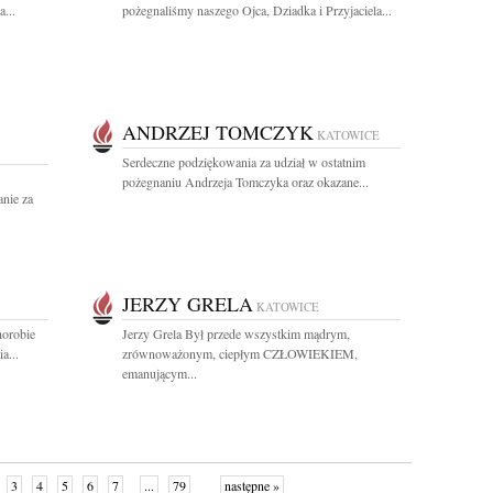
...
pożegnaliśmy naszego Ojca, Dziadka i Przyjaciela...
ANDRZEJ TOMCZYK
KATOWICE
Serdeczne podziękowania za udział w ostatnim
pożegnaniu Andrzeja Tomczyka oraz okazane...
nie za
JERZY GRELA
KATOWICE
horobie
Jerzy Grela Był przede wszystkim mądrym,
a...
zrównoważonym, ciepłym CZŁOWIEKIEM,
emanującym...
3
4
5
6
7
...
79
następne »