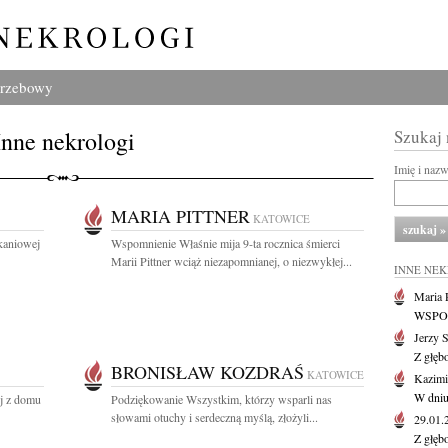
grzebowy
Inne nekrologi
Szukaj
Imię i naz
MARIA PITTNER
KATOWICE
kaniowej
Wspomnienie Właśnie mija 9-ta rocznica śmierci
Marii Pittner wciąż niezapomnianej, o niezwykłej...
INNE NE
Maria P
WSPOMN
Jerzy 
Z głęb
BRONISŁAW KOZDRAŚ
KATOWICE
Kazimi
W dniu
ój z domu
Podziękowanie Wszystkim, którzy wsparli nas
słowami otuchy i serdeczną myślą, złożyli...
29.01
Z głęb