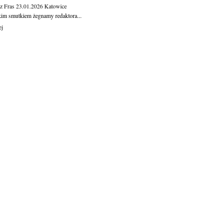
z Fras
23.01.2026
Katowice
kim smutkiem żegnamy redaktora...
ej