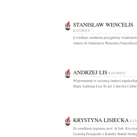
STANISŁAW WENCELIS
KATOWICE
Z wielkim smutkiem przyjęliśmy wiadomoś
śmierci dr Stanisława Wencelisa Najserdeczni
ANDRZEJ LIS
KATOWICE
Wspomnienie w rocznicę śmierci najukocha
Męża Andrzeja Lisa To już 2 lata bez Ciebie!
KRYSTYNA LISIECKA
KAT
Ze smutkiem żegnamy prof. dr hab. Krysty
Lisiecką Przyjaciele z Katedry Badań Strate