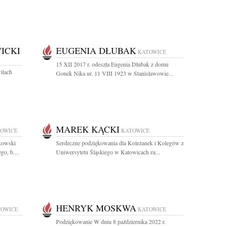
ICKI
EUGENIA DŁUBAK
KATOWICE
15 XII 2017 r. odeszła Eugenia Dłubak z domu
ilach
Gonek Nika ur. 11 VIII 1923 w Stanisławowie...
MAREK KĄCKI
OWICE
KATOWICE
akowski
Serdeczne podziękowania dla Koleżanek i Kolegów z
o, b....
Uniwersytetu Śląskiego w Katowicach za...
HENRYK MOSKWA
TOWICE
KATOWICE
Podziękowanie W dniu 8 października 2022 r.