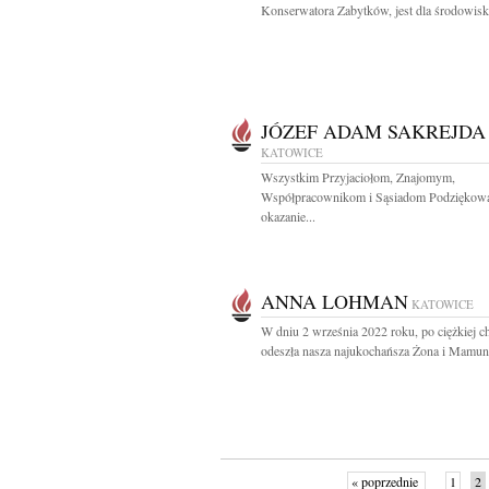
Konserwatora Zabytków, jest dla środowiska
JÓZEF ADAM SAKREJDA
KATOWICE
Wszystkim Przyjaciołom, Znajomym,
Współpracownikom i Sąsiadom Podziękowa
okazanie...
ANNA LOHMAN
KATOWICE
W dniu 2 września 2022 roku, po ciężkiej c
odeszła nasza najukochańsza Żona i Mamuni
« poprzednie
1
2