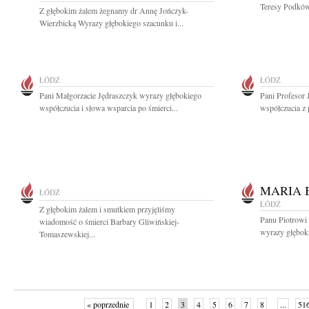
Teresy Podkówk
Z głębokim żalem żegnamy dr Annę Jończyk-
Wierzbicką Wyrazy głębokiego szacunku i...
ŁÓDŹ
ŁÓDŹ
Pani Małgorzacie Jędraszczyk wyrazy głębokiego
Pani Profesor 
współczucia i słowa wsparcia po śmierci...
współczucia z 
MARIA 
ŁÓDŹ
ŁÓDŹ
Z głębokim żalem i smutkiem przyjęliśmy
Panu Piotrowi
wiadomość o śmierci Barbary Gliwińskiej-
wyrazy głębok
Tomaszewskiej...
« poprzednie
1
2
3
4
5
6
7
8
...
51