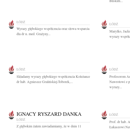
Bliskim...
ŁÓDŹ
ŁÓDŹ
Wyrazy głębokiego współczucia oraz słowa wsparcia
Marylko, Jacku
dla dr n. med. Grażyny...
wyrazy współc
ŁÓDŹ
ŁÓDŹ
Składamy wyrazy głębokiego współczucia Koleżance
Profesorom An
dr hab. Agnieszce Gralińskiej-Toborek,...
Nawrotowi z 
wyrazy...
IGNACY RYSZARD DANKA
ŁÓDŹ
ŁÓDŹ
Prof. dr hab. 
Z głębokim żalem zawiadamiamy, że w dniu 11
Łukaszowi Naw