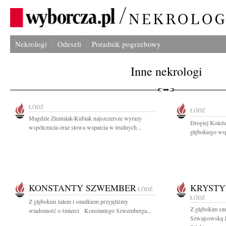
Nekrologi
Odeszli
Poradnik pogrzebowy
Inne nekrologi
ŁÓDŹ
ŁÓDŹ
Magdzie Zientalak-Kubiak najszczersze wyrazy
Drogiej Koleż
współczucia oraz słowa wsparcia w trudnych...
głębokiego wsp
KONSTANTY SZWEMBER
KRYSTY
ŁÓDŹ
ŁÓDŹ
Z głębokim żalem i smutkiem przyjęliśmy
Z głębokim sm
wiadomość o śmierci Konstantego Szwemberga...
Szwajcowską J