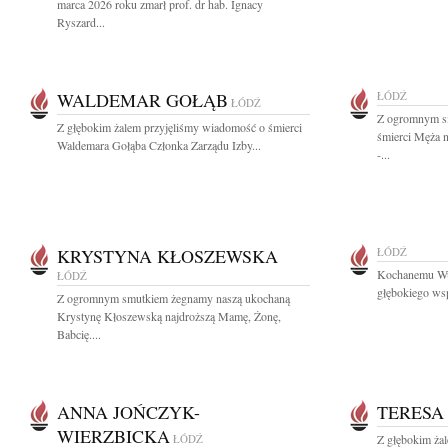
marca 2026 roku zmarł prof. dr hab. Ignacy
Ryszard...
WALDEMAR GOŁĄB
ŁÓDŹ
ŁÓDŹ
Z ogromnym s
Z głębokim żalem przyjęliśmy wiadomość o śmierci
śmierci Męża 
Waldemara Gołąba Członka Zarządu Izby...
-...
KRYSTYNA KŁOSZEWSKA
ŁÓDŹ
Kochanemu Wu
ŁÓDŹ
głębokiego wsp
Z ogromnym smutkiem żegnamy naszą ukochaną
Krystynę Kłoszewską najdroższą Mamę, Żonę,
Babcię....
ANNA JOŃCZYK-
TERESA
WIERZBICKA
ŁÓDŹ
Z głębokim ża