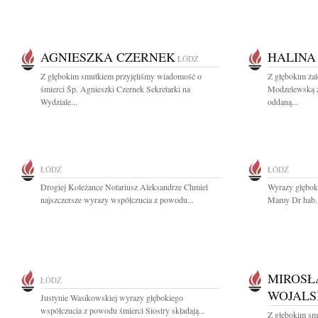
AGNIESZKA CZERNEK
HALINA
ŁÓDŹ
Z głębokim smutkiem przyjęliśmy wiadomość o
Z głębokim ża
śmierci Śp. Agnieszki Czernek Sekretarki na
Modzelewską z
Wydziale...
oddaną...
ŁÓDŹ
ŁÓDŹ
Drogiej Koleżance Notariusz Aleksandrze Chmiel
Wyrazy głębok
najszczersze wyrazy współczucia z powodu...
Mamy Dr hab. 
MIROSŁ
ŁÓDŹ
WOJALS
Justynie Wasikowskiej wyrazy głębokiego
współczucia z powodu śmierci Siostry składają...
Z głębokim sm