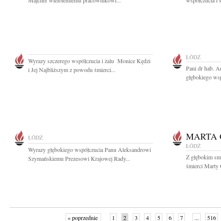
Majcher wieloletniemu pracownikowi...
współczucia i 
ŁÓDŹ
Wyrazy szczerego współczucia i żalu Monice Kędzi
Pani dr hab. A
i Jej Najbliższym z powodu śmierci...
głębokiego wsp
MARTA
ŁÓDŹ
ŁÓDŹ
Wyrazy głębokiego współczucia Panu Aleksandrowi
Z głębokim sm
Szymańskiemu Prezesowi Krajowej Rady...
śmierci Marty 
« poprzednie
1
2
3
4
5
6
7
...
516