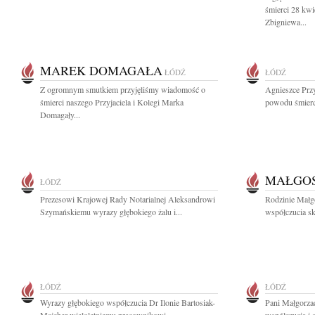
śmierci 28 kw
Zbigniewa...
MAREK DOMAGAŁA
ŁÓDŹ
ŁÓDŹ
Z ogromnym smutkiem przyjęliśmy wiadomość o
Agnieszce Prz
śmierci naszego Przyjaciela i Kolegi Marka
powodu śmierci 
Domagały...
MAŁGOS
ŁÓDŹ
Prezesowi Krajowej Rady Notarialnej Aleksandrowi
Rodzinie Małg
Szymańskiemu wyrazy głębokiego żalu i...
współczucia skł
ŁÓDŹ
ŁÓDŹ
Wyrazy głębokiego współczucia Dr Ilonie Bartosiak-
Pani Małgorza