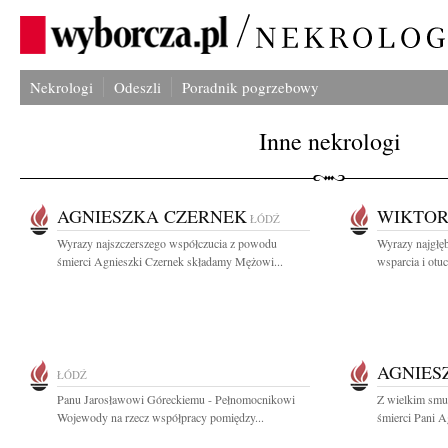
Nekrologi
Odeszli
Poradnik pogrzebowy
Inne nekrologi
AGNIESZKA CZERNEK
WIKTOR
ŁÓDŹ
Wyrazy najszczerszego współczucia z powodu
Wyrazy najgłęb
śmierci Agnieszki Czernek składamy Mężowi...
wsparcia i otu
AGNIES
ŁÓDŹ
Panu Jarosławowi Góreckiemu - Pełnomocnikowi
Z wielkim smu
Wojewody na rzecz współpracy pomiędzy...
śmierci Pani Ag