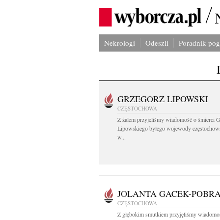
Nekrologi
Odeszli
Poradnik po
GRZEGORZ LIPOWSKI
CZĘSTOCHOWA
Z żalem przyjęliśmy wiadomość o śmierci 
Lipowskiego byłego wojewody częstochow
w...
JOLANTA GACEK-POBR
CZĘSTOCHOWA
Z głębokim smutkiem przyjęliśmy wiadomo