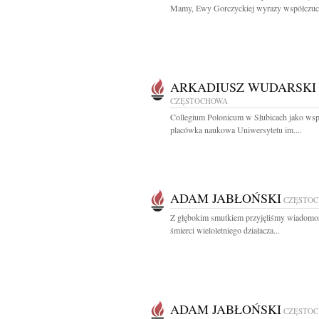
Mamy, Ewy Gorczyckiej wyrazy współczuci
ARKADIUSZ WUDARSKI
CZĘSTOCHOWA
Collegium Polonicum w Słubicach jako ws
placówka naukowa Uniwersytetu im....
ADAM JABŁOŃSKI
CZĘSTO
Z głębokim smutkiem przyjęliśmy wiadomo
śmierci wieloletniego działacza...
ADAM JABŁOŃSKI
CZĘSTO