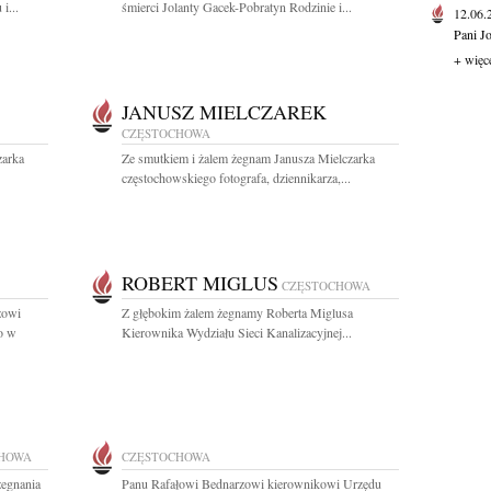
i...
śmierci Jolanty Gacek-Pobratyn Rodzinie i...
12.06
Pani J
+ więc
JANUSZ MIELCZAREK
CZĘSTOCHOWA
zarka
Ze smutkiem i żalem żegnam Janusza Mielczarka
częstochowskiego fotografa, dziennikarza,...
ROBERT MIGLUS
CZĘSTOCHOWA
zowi
Z głębokim żalem żegnamy Roberta Miglusa
o w
Kierownika Wydziału Sieci Kanalizacyjnej...
HOWA
CZĘSTOCHOWA
żegnania
Panu Rafałowi Bednarzowi kierownikowi Urzędu