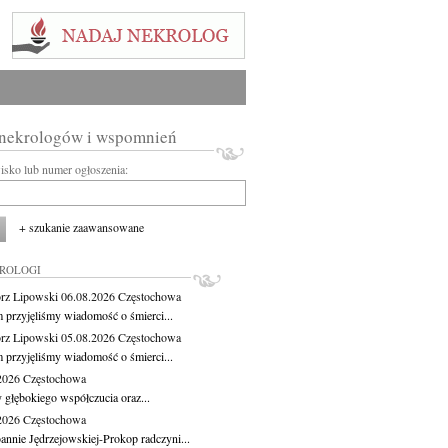
 nekrologów i wspomnień
wisko lub numer ogłoszenia:
+ szukanie zaawansowane
KROLOGI
rz Lipowski
06.08.2026
Częstochowa
m przyjęliśmy wiadomość o śmierci...
rz Lipowski
05.08.2026
Częstochowa
m przyjęliśmy wiadomość o śmierci...
.2026
Częstochowa
 głębokiego współczucia oraz...
.2026
Częstochowa
oannie Jędrzejowskiej-Prokop radczyni...