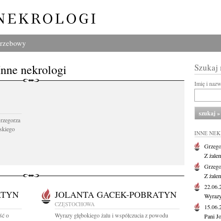
grzebowy
Inne nekrologi
Szukaj
Imię i naz
Grzegorza
skiego
INNE NE
Grzego
Z żale
Grzego
Z żale
22.06
ATYN
JOLANTA GACEK-POBRATYN
Wyrazy
CZĘSTOCHOWA
15.06
ść o
Wyrazy głębokiego żalu i współczucia z powodu
Pani J