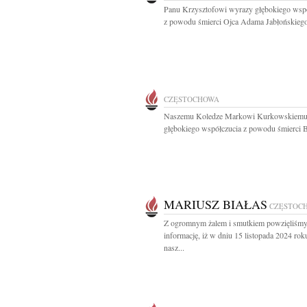
Panu Krzysztofowi wyrazy głębokiego wsp
z powodu śmierci Ojca Adama Jabłońskiego
CZĘSTOCHOWA
Naszemu Koledze Markowi Kurkowskiemu
głębokiego współczucia z powodu śmierci Br
MARIUSZ BIAŁAS
CZĘSTOC
Z ogromnym żalem i smutkiem powzięliśm
informację, iż w dniu 15 listopada 2024 rok
nasz...