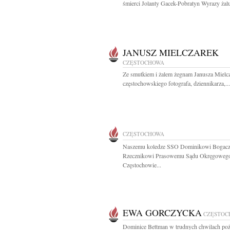
śmierci Jolanty Gacek-Pobratyn Wyrazy żalu 
JANUSZ MIELCZAREK
CZĘSTOCHOWA
Ze smutkiem i żalem żegnam Janusza Mielc
częstochowskiego fotografa, dziennikarza,...
CZĘSTOCHOWA
Naszemu koledze SSO Dominikowi Bogac
Rzecznikowi Prasowemu Sądu Okręgoweg
Częstochowie...
EWA GORCZYCKA
CZĘSTOC
Dominice Bettman w trudnych chwilach po