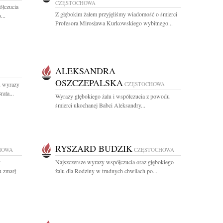
CZĘSTOCHOWA
ółczucia
Z głębokim żalem przyjęliśmy wiadomość o śmierci
...
Profesora Mirosława Kurkowskiego wybitnego...
ALEKSANDRA
OSZCZEPALSKA
 wyrazy
CZĘSTOCHOWA
ata...
Wyrazy głębokiego żalu i współczucia z powodu
śmierci ukochanej Babci Aleksandry...
RYSZARD BUDZIK
HOWA
CZĘSTOCHOWA
y
Najszczersze wyrazy współczucia oraz głębokiego
u zmarł
żalu dla Rodziny w trudnych chwilach po...