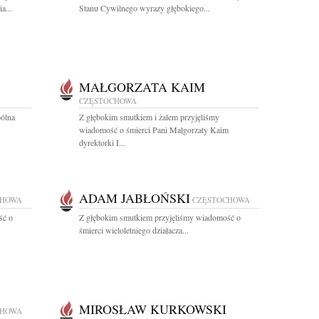
a...
Stanu Cywilnego wyrazy głębokiego...
MAŁGORZATA KAIM
CZĘSTOCHOWA
pólna
Z głębokim smutkiem i żalem przyjęliśmy
wiadomość o śmierci Pani Małgorzaty Kaim
dyrektorki I...
ADAM JABŁOŃSKI
CHOWA
CZĘSTOCHOWA
ść o
Z głębokim smutkiem przyjęliśmy wiadomość o
śmierci wieloletniego działacza...
MIROSŁAW KURKOWSKI
CHOWA