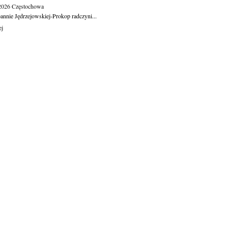
.2026
Częstochowa
oannie Jędrzejowskiej-Prokop radczyni...
ej