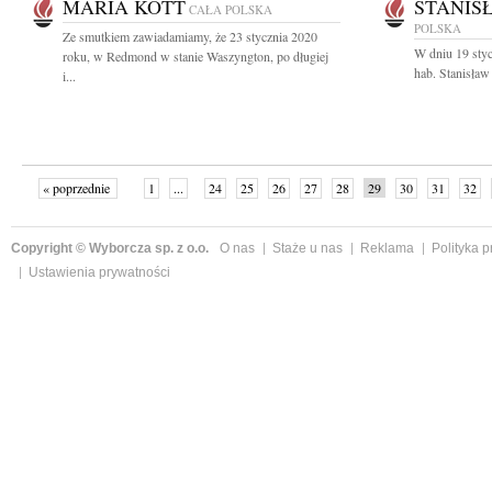
MARIA KOTT
STANIS
CAŁA POLSKA
POLSKA
Ze smutkiem zawiadamiamy, że 23 stycznia 2020
W dniu 19 styc
roku, w Redmond w stanie Waszyngton, po długiej
hab. Stanisław
i...
« poprzednie
1
...
24
25
26
27
28
29
30
31
32
»
Copyright © Wyborcza sp. z o.o.
O nas
Staże u nas
Reklama
Polityka 
Ustawienia prywatności