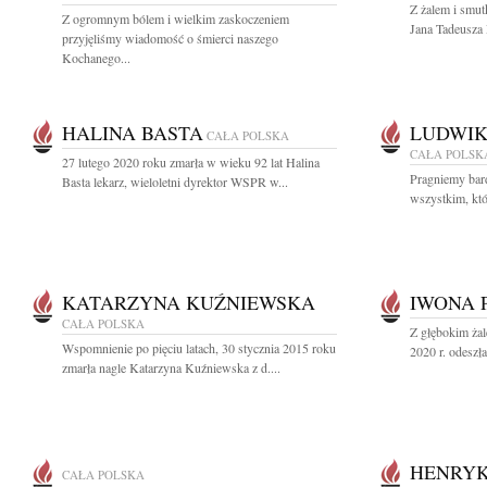
Z żalem i smut
Z ogromnym bólem i wielkim zaskoczeniem
Jana Tadeusza 
przyjęliśmy wiadomość o śmierci naszego
Kochanego...
HALINA BASTA
LUDWIK
CAŁA POLSKA
CAŁA POLSK
27 lutego 2020 roku zmarła w wieku 92 lat Halina
Pragniemy bar
Basta lekarz, wieloletni dyrektor WSPR w...
wszystkim, któr
KATARZYNA KUŹNIEWSKA
IWONA 
CAŁA POLSKA
Z głębokim ża
Wspomnienie po pięciu latach, 30 stycznia 2015 roku
2020 r. odeszł
zmarła nagle Katarzyna Kuźniewska z d....
HENRYK
CAŁA POLSKA