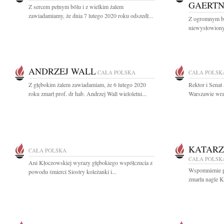
GAERT
Z sercem pełnym bólu i z wielkim żalem
zawiadamiamy, że dnia 7 lutego 2020 roku odszedł...
Z ogromnym bó
niewysłowiony
ANDRZEJ WALL
CAŁA POLSKA
CAŁA POLSK
Z głębokim żalem zawiadamiam, że 6 lutego 2020
Rektor i Sena
roku zmarł prof. dr hab. Andrzej Wall wieloletni...
Warszawie wraz
KATARZ
CAŁA POLSKA
CAŁA POLSK
Ani Kłoczowskiej wyrazy głębokiego współczucia z
Wspomnienie po
powodu śmierci Siostry koleżanki i...
zmarła nagle K