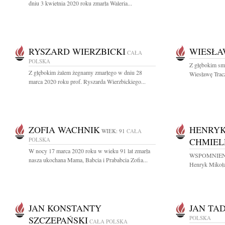
dniu 3 kwietnia 2020 roku zmarła Waleria...
RYSZARD WIERZBICKI
WIESŁA
CAŁA
POLSKA
Z głębokim sm
Z głębokim żalem żegnamy zmarłego w dniu 28
Wiesławę Trac
marca 2020 roku prof. Ryszarda Wierzbickiego...
ZOFIA WACHNIK
HENRYK
WIEK: 91
CAŁA
POLSKA
CHMIEL
W nocy 17 marca 2020 roku w wieku 91 lat zmarła
WSPOMNIENIE G
nasza ukochana Mama, Babcia i Prababcia Zofia...
Henryk Mikołaj
JAN KONSTANTY
JAN TA
SZCZEPAŃSKI
POLSKA
CAŁA POLSKA