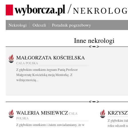
Nekrologi
Odeszli
Poradnik pogrzebowy
Inne nekrologi
MAŁGORZATA KOŚCIELSKA
CAŁA POLSKA
Z głębokim smutkiem żegnam Panią Profesor
Małgorzatę Kościelską moją Mentorkę. Z
wdzięcznością...
WALERIA MISIEWICZ
KRZYSZ
CAŁA
POLSKA
Z głębokim ża
Z głębokim smutkiem i żalem zawiadamiamy, że w
roku odszedł n