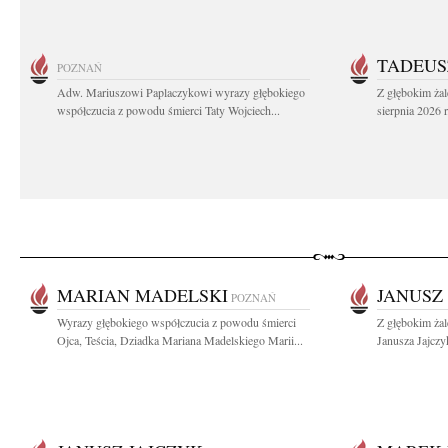
TADEUS
POZNAŃ
Adw. Mariuszowi Paplaczykowi wyrazy głębokiego
Z głębokim ża
współczucia z powodu śmierci Taty Wojciech...
sierpnia 2026 r
MARIAN MADELSKI
JANUSZ
POZNAŃ
Wyrazy głębokiego współczucia z powodu śmierci
Z głębokim ża
Ojca, Teścia, Dziadka Mariana Madelskiego Marii...
Janusza Jajczy