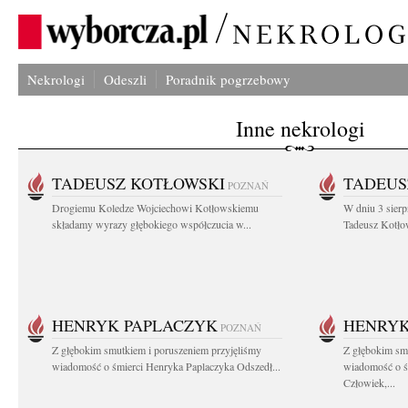
Nekrologi
Odeszli
Poradnik pogrzebowy
Inne nekrologi
TADEUSZ KOTŁOWSKI
TADEUS
POZNAŃ
Drogiemu Koledze Wojciechowi Kotłowskiemu
W dniu 3 sierp
składamy wyrazy głębokiego współczucia w...
Tadeusz Kotłow
HENRYK PAPLACZYK
HENRYK
POZNAŃ
Z głębokim smutkiem i poruszeniem przyjęliśmy
Z głębokim smu
wiadomość o śmierci Henryka Paplaczyka Odszedł...
wiadomość o ś
Człowiek,...