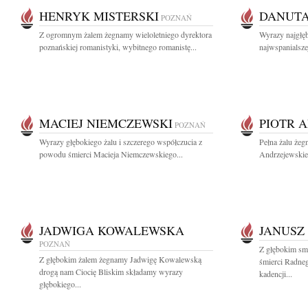
HENRYK MISTERSKI
DANUTA
POZNAŃ
Z ogromnym żalem żegnamy wieloletniego dyrektora
Wyrazy najgłę
poznańskiej romanistyki, wybitnego romanistę...
najwspanialszej
MACIEJ NIEMCZEWSKI
PIOTR 
POZNAŃ
Wyrazy głębokiego żalu i szczerego współczucia z
Pełna żalu żeg
powodu śmierci Macieja Niemczewskiego...
Andrzejewskieg
JADWIGA KOWALEWSKA
JANUSZ
POZNAŃ
Z głębokim sm
Z głębokim żalem żegnamy Jadwigę Kowalewską
śmierci Radneg
drogą nam Ciocię Bliskim składamy wyrazy
kadencji...
głębokiego...