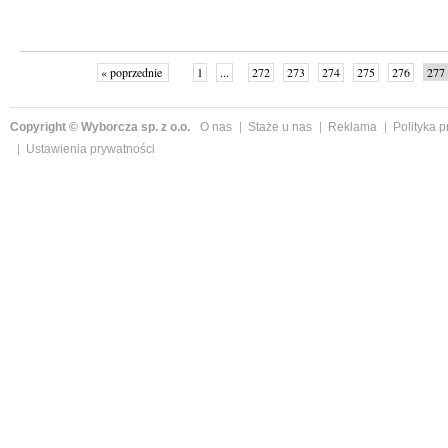
« poprzednie
1
...
272
273
274
275
276
277
Copyright © Wyborcza sp. z o.o.
O nas
Staże u nas
Reklama
Polityka 
Ustawienia prywatności