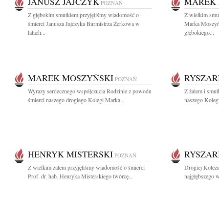
JANUSZ JAJCZYK
MAREK 
POZNAŃ
Z głębokim smutkiem przyjęliśmy wiadomość o
Z wielkim smu
śmierci Janusza Jajczyka Burmistrza Żerkowa w
Marka Moszyń
latach...
głębokiego...
MAREK MOSZYŃSKI
RYSZAR
POZNAŃ
Wyrazy serdecznego współczucia Rodzinie z powodu
Z żalem i smut
śmierci naszego drogiego Kolegi Marka...
naszego Kolegi
HENRYK MISTERSKI
RYSZAR
POZNAŃ
Z wielkim żalem przyjęliśmy wiadomość o śmierci
Drogiej Koleża
Prof. dr. hab. Henryka Misterskiego twórcę...
najgłębszego w