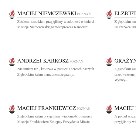
MACIEJ NIEMCZEWSKI
ELZBIE
POZNAŃ
Z żalem i smutkiem przyjęliśmy wiadomość o śmierci
Z głębokim sm
Macieja Niemczewskiego Wiceprezesa Kancelarii...
26 czerwca 200
ANDRZEJ KARKOSZ
GRAŻYN
POZNAŃ
Nie umiera ten , kto trwa w pamięci i sercach naszych
Z głębokim ża
Z głębokim żalem i smutkiem żegnamy...
przedwczesnej 
Wyrazy...
MACIEJ FRANKIEWICZ
MACIEJ
POZNAŃ
Z głębokim żalem przyjęliśmy wiadomość o śmierci
A ponad wszyst
Macieja Frankiewicza Zastępcy Prezydenta Miasta...
przyjęliśmy wi