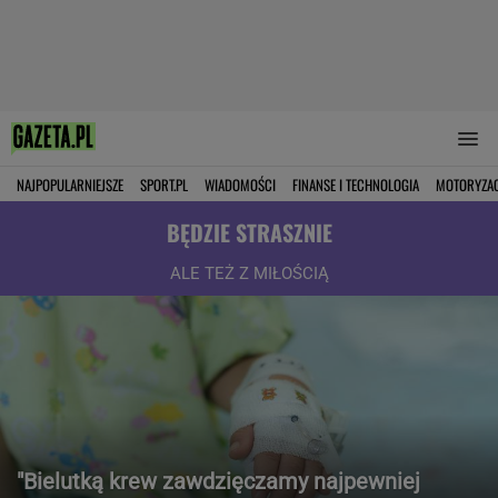
NAJPOPULARNIEJSZE
SPORT.PL
WIADOMOŚCI
FINANSE I TECHNOLOGIA
MOTORYZA
BĘDZIE STRASZNIE
ALE TEŻ Z MIŁOŚCIĄ
"Bielutką krew zawdzięczamy najpewniej