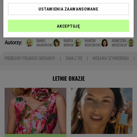
Oto darmowy sposób na
USTAWIENIA ZAAWANSOWANE
odcinkowe pomiary prędkości. Polski program
TOMASZ OKUROWSKI
AKCEPTUJĘ
DANIEL
MARTA
MARCIN
AGNIESZKA
Autorzy:
MAIKOWSKI
NOWAK
KOZŁOWSKI
NIEDZIAŁEK
PROBLEMY POLSKICH SIATKARZY
ZNAK Z '30'
WISŁAWA SZYMBORSKA
LETNIE OKAZJE