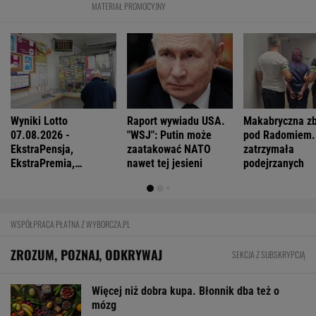
MATERIAŁ PROMOCYJNY
Wyniki Lotto
Raport wywiadu USA.
Makabryczna zb
07.08.2026 -
"WSJ": Putin może
pod Radomiem. 
EkstraPensja,
zaatakować NATO
zatrzymała
EkstraPremia,
nawet tej jesieni
podejrzanych
EuroJackpot, Kaskada,
MiniLotto, MultiMulti
WSPÓŁPRACA PŁATNA Z WYBORCZA.PL
ZROZUM, POZNAJ, ODKRYWAJ
SEKCJA Z SUBSKRYPCJĄ
Więcej niż dobra kupa. Błonnik dba też o
mózg