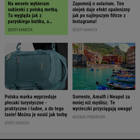
Na wesele wybieram
Zapomnij o solarium. Ten
sukienki z polską metką.
olejek daje efekt opalenizny
Ta wygląda jak z
jak po najlepszym filtrze z
paryskiego butiku, a
Instagrama!
kupimy ją z RABATEM
OFERTY AVANTI24
OFERTY AVANTI24
Polska marka wyprzedaje
Sorrento, Amalfi i Neapol za
plecaki turystyczne -
mniej niż myślisz. Te
praktyczne i ładne, a do tego
wycieczki przyciągają uwagę!
tanie! Można je nosić jak torbę
MATERIAŁ PROMOCYJNY
OFERTY AVANTI24