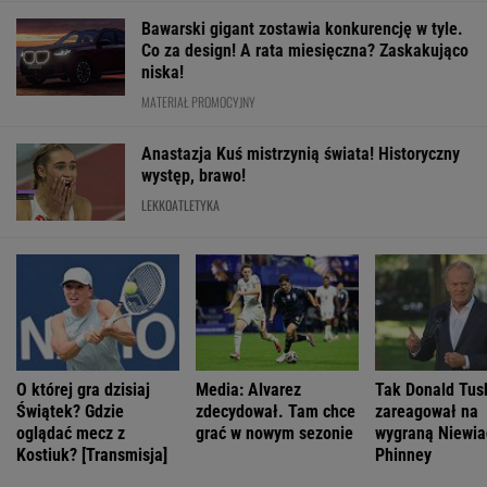
Bawarski gigant zostawia konkurencję w tyle.
Co za design! A rata miesięczna? Zaskakująco
niska!
MATERIAŁ PROMOCYJNY
Anastazja Kuś mistrzynią świata! Historyczny
występ, brawo!
LEKKOATLETYKA
O której gra dzisiaj
Media: Alvarez
Tak Donald Tus
Świątek? Gdzie
zdecydował. Tam chce
zareagował na
oglądać mecz z
grać w nowym sezonie
wygraną Niewi
Kostiuk? [Transmisja]
Phinney