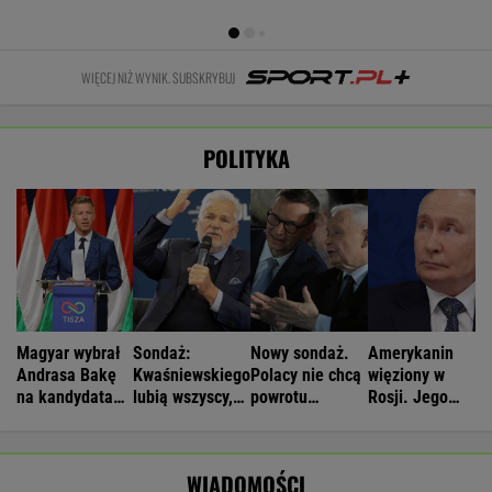
WIĘCEJ NIŻ WYNIK. SUBSKRYBUJ
POLITYKA
Magyar wybrał
Sondaż:
Nowy sondaż.
Amerykanin
Andrasa Bakę
Kwaśniewskiego
Polacy nie chcą
więziony w
na kandydata
lubią wszyscy,
powrotu
Rosji. Jego
na prezydenta
Dudę
Morawieckiego
stan jest
Węgier
praktycznie nikt
krytyczny
WIADOMOŚCI