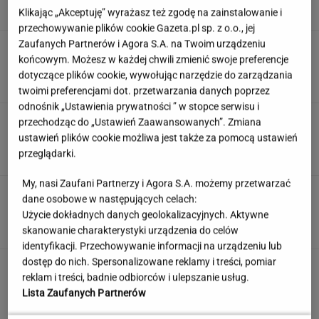
Klikając „Akceptuję” wyrażasz też zgodę na zainstalowanie i
przechowywanie plików cookie Gazeta.pl sp. z o.o., jej
Zaufanych Partnerów i Agora S.A. na Twoim urządzeniu
Anastazja Kuś mistrzynią świata! Historyczny
końcowym. Możesz w każdej chwili zmienić swoje preferencje
występ, brawo!
dotyczące plików cookie, wywołując narzędzie do zarządzania
twoimi preferencjami dot. przetwarzania danych poprzez
odnośnik „Ustawienia prywatności ” w stopce serwisu i
Quiz. Te filmy zna każdy, ale czy wystarczy
przechodząc do „Ustawień Zaawansowanych”. Zmiana
jeden kadr, by podać tytuł?
ustawień plików cookie możliwa jest także za pomocą ustawień
przeglądarki.
My, nasi Zaufani Partnerzy i Agora S.A. możemy przetwarzać
To nie droga na skróty. Matka pokazuje, jak
dane osobowe w następujących celach:
naprawdę wygląda edukacja domowa
Użycie dokładnych danych geolokalizacyjnych. Aktywne
MATERIAŁ PROMOCYJNY
skanowanie charakterystyki urządzenia do celów
identyfikacji. Przechowywanie informacji na urządzeniu lub
dostęp do nich. Spersonalizowane reklamy i treści, pomiar
Uciekli z Warszawy do
reklam i treści, badnie odbiorców i ulepszanie usług.
Łomianek. Dziś mówią o jednym: korkach
Lista Zaufanych Partnerów
SUBSKRYPCJA