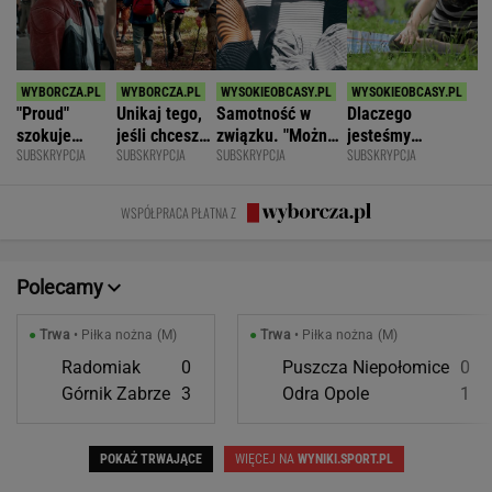
"Proud"
Unikaj tego,
Samotność w
Dlaczego
szokuje
jeśli chcesz
związku. "Można
jesteśmy
SUBSKRYPCJA
SUBSKRYPCJA
SUBSKRYPCJA
SUBSKRYPCJA
odważnymi
znacznie
być kochaną i
permanentnie
scenami.
opóźnić
jednocześnie czuć
zmęczeni? "Te
Rozmawiamy
starczą
się samotną"
same grzechy
WSPÓŁPRACA PŁATNA Z
z twórcami
demencję
główne"
scen
intymnych
Polecamy
●
Trwa
• Piłka nożna (M)
●
Trwa
• Piłka nożna (M)
Radomiak
0
Puszcza Niepołomice
0
Górnik Zabrze
3
Odra Opole
1
POKAŻ TRWAJĄCE
WIĘCEJ NA
WYNIKI.SPORT.PL