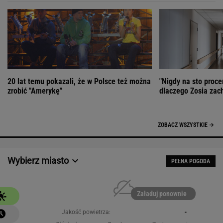
20 lat temu pokazali, że w Polsce też można
"Nigdy na sto proce
zrobić "Amerykę"
dlaczego Zosia zac
ZOBACZ WSZYSTKIE
Wybierz miasto
PEŁNA POGODA
Załaduj ponownie
Jakość powietrza:
-