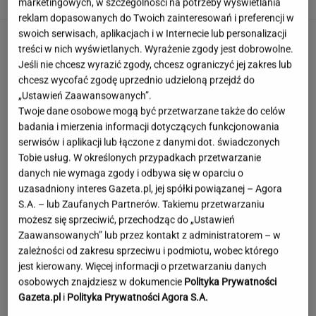
marketingowych, w szczególności na potrzeby wyświetlania
reklam dopasowanych do Twoich zainteresowań i preferencji w
swoich serwisach, aplikacjach i w Internecie lub personalizacji
treści w nich wyświetlanych. Wyrażenie zgody jest dobrowolne.
Jeśli nie chcesz wyrazić zgody, chcesz ograniczyć jej zakres lub
chcesz wycofać zgodę uprzednio udzieloną przejdź do
„Ustawień Zaawansowanych”.
Twoje dane osobowe mogą być przetwarzane także do celów
badania i mierzenia informacji dotyczących funkcjonowania
serwisów i aplikacji lub łączone z danymi dot. świadczonych
Tobie usług. W określonych przypadkach przetwarzanie
danych nie wymaga zgody i odbywa się w oparciu o
uzasadniony interes Gazeta.pl, jej spółki powiązanej – Agora
S.A. – lub Zaufanych Partnerów. Takiemu przetwarzaniu
możesz się sprzeciwić, przechodząc do „Ustawień
Zaawansowanych” lub przez kontakt z administratorem – w
zależności od zakresu sprzeciwu i podmiotu, wobec którego
jest kierowany. Więcej informacji o przetwarzaniu danych
osobowych znajdziesz w dokumencie
Polityka Prywatności
Moby poruszony widokiem w Warszawie. Pod
Gazeta.pl
i
Polityka Prywatności Agora S.A.
nagraniem tysiące reakcji