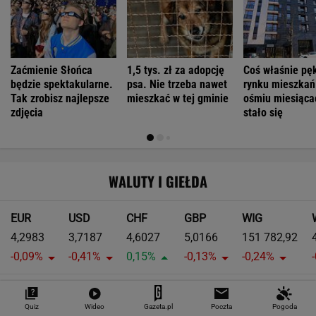
Zaćmienie Słońca
1,5 tys. zł za adopcję
Coś właśnie pę
będzie spektakularne.
psa. Nie trzeba nawet
rynku mieszkań
Tak zrobisz najlepsze
mieszkać w tej gminie
ośmiu miesiąca
zdjęcia
stało się
WALUTY I GIEŁDA
EUR
USD
CHF
GBP
WIG
4,2983
3,7187
4,6027
5,0166
151 782,92
-0,09%
-0,41%
0,15%
-0,13%
-0,24%
SPRAWDŹ NOTOWANIA
Quiz
Wideo
Gazeta.pl
Poczta
Pogoda