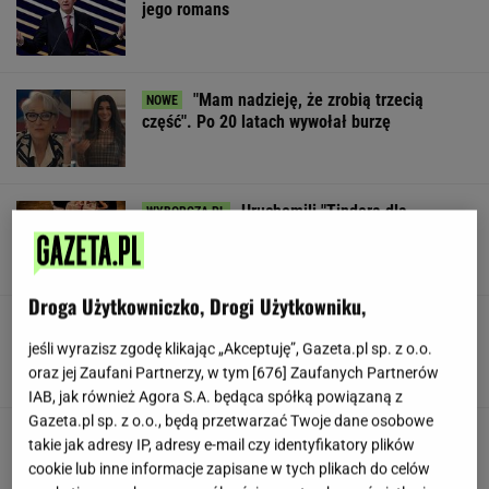
jego romans
"Mam nadzieję, że zrobią trzecią
część". Po 20 latach wywołał burzę
Uruchomili "Tindera dla
medyków". Szybko zgłosili się też adwokaci
SUBSKRYPCJA
Droga Użytkowniczko, Drogi Użytkowniku,
To najdłuższe jezioro w Polsce. Ma aż 16 wysp
jeśli wyrazisz zgodę klikając „Akceptuję”, Gazeta.pl sp. z o.o.
oraz jej Zaufani Partnerzy, w tym [
676
] Zaufanych Partnerów
IAB, jak również Agora S.A. będąca spółką powiązaną z
Gazeta.pl sp. z o.o., będą przetwarzać Twoje dane osobowe
Gawryluk reaguje na krytykę po debacie u
takie jak adresy IP, adresy e-mail czy identyfikatory plików
Nawrockiego. Co na to Polsat?
cookie lub inne informacje zapisane w tych plikach do celów