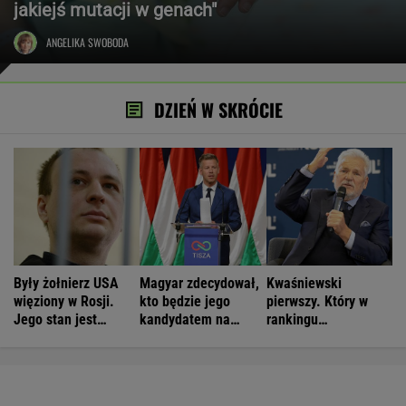
jakiejś mutacji w genach"
ANGELIKA SWOBODA
DZIEŃ W SKRÓCIE
Były żołnierz USA
Magyar zdecydował,
Kwaśniewski
więziony w Rosji.
kto będzie jego
pierwszy. Który w
Jego stan jest
kandydatem na
rankingu
krytyczny
prezydenta
prezydentów jest
Duda?