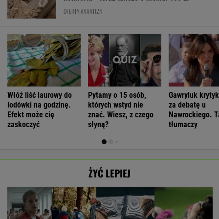
OFERTY AVANTI24
Włóż liść laurowy do
Pytamy o 15 osób,
Gawryluk kryty
lodówki na godzinę.
których wstyd nie
za debatę u
Efekt może cię
znać. Wiesz, z czego
Nawrockiego. T
zaskoczyć
słyną?
tłumaczy
ŻYĆ LEPIEJ