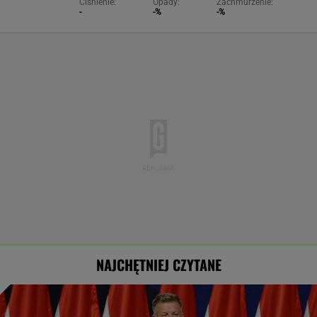
Ciśnienie:
Opady:
Zachmurzenie:
-
-%
-%
NAJCHĘTNIEJ CZYTANE