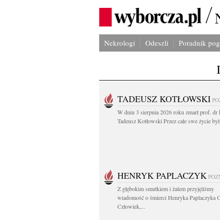
Nekrologi
Odeszli
Poradnik po
TADEUSZ KOTŁOWSKI
PO
W dniu 3 sierpnia 2026 roku zmarł prof. dr 
Tadeusz Kotłowski Przez całe swe życie był.
HENRYK PAPLACZYK
POZ
Z głębokim smutkiem i żalem przyjęliśmy
wiadomość o śmierci Henryka Paplaczyka 
Człowiek,...