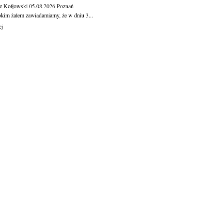
z Kotłowski
05.08.2026
Poznań
okim żalem zawiadamiamy, że w dniu 3...
ej