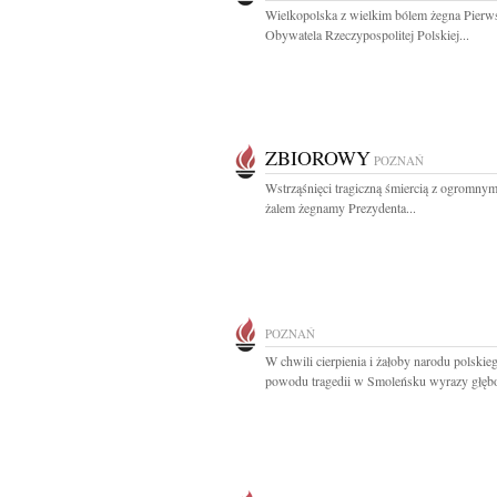
Wielkopolska z wielkim bólem żegna Pierw
Obywatela Rzeczypospolitej Polskiej...
ZBIOROWY
POZNAŃ
Wstrząśnięci tragiczną śmiercią z ogromnym
żalem żegnamy Prezydenta...
POZNAŃ
W chwili cierpienia i żałoby narodu polskie
powodu tragedii w Smoleńsku wyrazy głębo