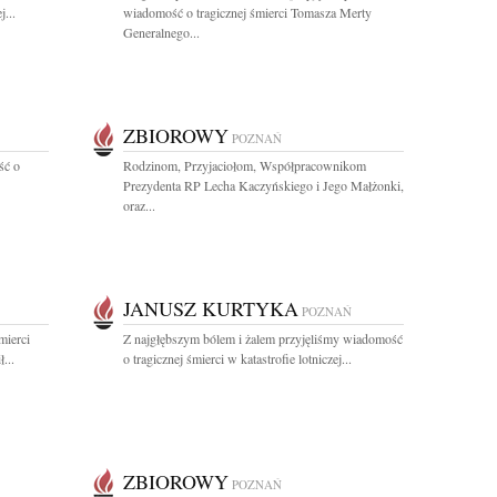
j...
wiadomość o tragicznej śmierci Tomasza Merty
Generalnego...
ZBIOROWY
POZNAŃ
ść o
Rodzinom, Przyjaciołom, Współpracownikom
Prezydenta RP Lecha Kaczyńskiego i Jego Małżonki,
oraz...
JANUSZ KURTYKA
POZNAŃ
mierci
Z najgłębszym bólem i żalem przyjęliśmy wiadomość
...
o tragicznej śmierci w katastrofie lotniczej...
ZBIOROWY
POZNAŃ