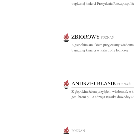
tragicznej śmierci Prezydenta Rzeczpospolite
ZBIOROWY
POZNAŃ
Z głębokim smutkiem przyjęliśmy wiadomo
tragicznej śmierci w katastrofie lotniczej...
ANDRZEJ BŁASIK
POZNAŃ
Z głębokim żalem przyjąłem wiadomość o ś
gen. broni pil. Andrzeja Błasika dowódcy Sił
POZNAŃ