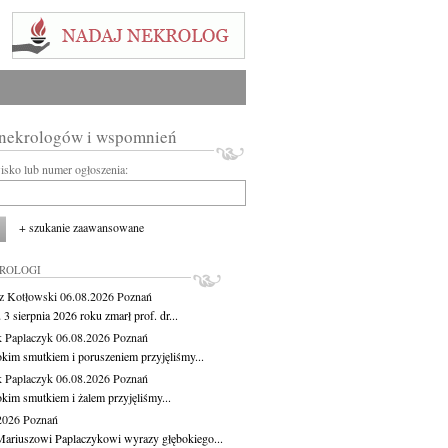
 nekrologów i wspomnień
wisko lub numer ogłoszenia:
+ szukanie zaawansowane
KROLOGI
z Kotłowski
06.08.2026
Poznań
3 sierpnia 2026 roku zmarł prof. dr...
 Paplaczyk
06.08.2026
Poznań
okim smutkiem i poruszeniem przyjęliśmy...
 Paplaczyk
06.08.2026
Poznań
okim smutkiem i żalem przyjęliśmy...
.2026
Poznań
ariuszowi Paplaczykowi wyrazy głębokiego...