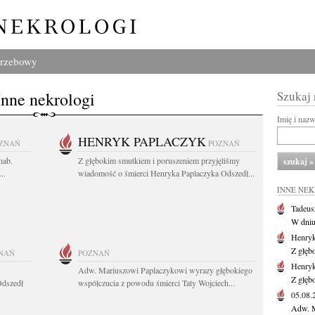
grzebowy
Inne nekrologi
Szukaj
Imię i naz
HENRYK PAPLACZYK
ZNAŃ
POZNAŃ
hab.
Z głębokim smutkiem i poruszeniem przyjęliśmy
..
wiadomość o śmierci Henryka Paplaczyka Odszedł...
INNE NE
Tadeus
W dniu 
Henryk
Z głęb
NAŃ
POZNAŃ
Henryk
Adw. Mariuszowi Paplaczykowi wyrazy głębokiego
Z głęb
Odszedł
współczucia z powodu śmierci Taty Wojciech...
05.08
Adw. M