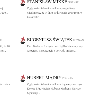
STANISŁAW MIKKE
GDAŃSK
rej
Z głębokim żalem i smutkiem przyjęliśmy
 Jego...
wiadomość, że w dniu 10 kwietnia 2010 roku w
katastrofie...
EUGENIUSZ ŚWIĄTEK
SK
POZNAŃ
ć, że 10
Pani Barbarze Świątek oraz Jej Rodzinie wyrazy
ku...
szczerego współczucia z powodu śmierci...
HUBERT MĄDRY
POZNAŃ
łczucia z
Z głębokim żalem i smutkiem żegnamy naszego
Kolegę i Przyjaciela Huberta Mądrego Zawsze
będziemy...