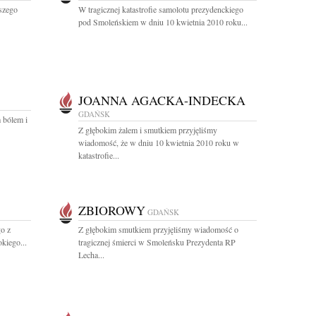
szego
W tragicznej katastrofie samolotu prezydenckiego
pod Smoleńskiem w dniu 10 kwietnia 2010 roku...
JOANNA AGACKA-INDECKA
GDAŃSK
 bólem i
Z głębokim żalem i smutkiem przyjęliśmy
wiadomość, że w dniu 10 kwietnia 2010 roku w
katastrofie...
ZBIOROWY
GDAŃSK
go z
Z głębokim smutkiem przyjęliśmy wiadomość o
kiego...
tragicznej śmierci w Smoleńsku Prezydenta RP
Lecha...