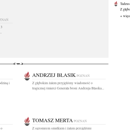
Tadeus
Z głęb
+ więc
ZNAŃ
 3
..
ANDRZEJ BŁASIK
POZNAŃ
dziną i
Z głębokim żalem przyjęliśmy wiadomość o
tragicznej śmierci Generała broni Andrzeja Błasika...
TOMASZ MERTA
POZNAŃ
 o
Z ogromnym smutkiem i żalem przyjęliśmy