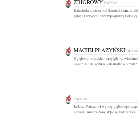
ZBIOROWY
POZNAŃ
Katastrofa lotnicza pod Smoleńskiem, w któ
zginęli Prezydent Rzeczypospolitej Polskiej,
MACIEJ PŁAŻYŃSKI
GDAŃ
Z głębokim smutkiem przyjęliśmy wiadomoś
kwietnia 2010 roku w katastrofie w Smoleńs
POZNAŃ
Jarkowi Pałaszowi wyrazy głębokiego wspó
powodu śmierci Żony składają koleżanki i...