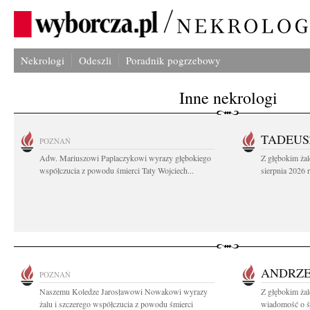
Nekrologi
Odeszli
Poradnik pogrzebowy
Inne nekrologi
TADEUS
POZNAŃ
Adw. Mariuszowi Paplaczykowi wyrazy głębokiego
Z głębokim ża
współczucia z powodu śmierci Taty Wojciech...
sierpnia 2026 r
ANDRZE
POZNAŃ
Naszemu Koledze Jarosławowi Nowakowi wyrazy
Z głębokim żal
żalu i szczerego współczucia z powodu śmierci
wiadomość o śm