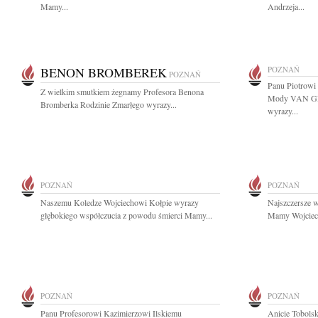
Mamy...
Andrzeja...
BENON BROMBEREK
POZNAŃ
POZNAŃ
Panu Piotrow
Z wielkim smutkiem żegnamy Profesora Benona
Mody VAN GR
Bromberka Rodzinie Zmarłego wyrazy...
wyrazy...
POZNAŃ
POZNAŃ
Naszemu Koledze Wojciechowi Kołpie wyrazy
Najszczersze 
głębokiego współczucia z powodu śmierci Mamy...
Mamy Wojciech
POZNAŃ
POZNAŃ
Panu Profesorowi Kazimierzowi Ilskiemu
Anicie Tobolsk