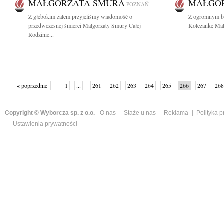
MAŁGORZATA SMURA
MAŁGO
POZNAŃ
Z głębokim żalem przyjęliśmy wiadomość o
Z ogromnym bó
przedwczesnej śmierci Małgorzaty Smury Całej
Koleżankę Małg
Rodzinie...
« poprzednie
1
...
261
262
263
264
265
266
267
268
następne »
Copyright © Wyborcza sp. z o.o.
O nas
Staże u nas
Reklama
Polityka 
Ustawienia prywatności