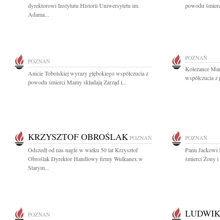
dyrektorowi Instytutu Historii Uniwersytetu im.
powodu śmierci
Adama...
POZNAŃ
POZNAŃ
Koleżance Mar
Anicie Tobolskiej wyrazy głębokiego współczucia z
współczucia z 
powodu śmierci Mamy składają Zarząd i...
KRZYSZTOF OBROŚLAK
POZNAŃ
POZNAŃ
Odszedł od nas nagle w wieku 50 lat Krzysztof
Panu Jackowi 
Obroślak Dyrektor Handlowy firmy Wulkanex w
śmierci Żony i 
Starym...
LUDWIK
POZNAŃ