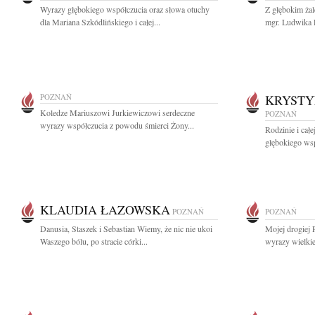
Wyrazy głębokiego współczucia oraz słowa otuchy
Z głębokim ża
dla Mariana Szkódlińskiego i całej...
mgr. Ludwika F
POZNAŃ
KRYSTY
Koledze Mariuszowi Jurkiewiczowi serdeczne
POZNAŃ
wyrazy współczucia z powodu śmierci Żony...
Rodzinie i cał
głębokiego wsp
KLAUDIA ŁAZOWSKA
POZNAŃ
POZNAŃ
Danusia, Staszek i Sebastian Wiemy, że nic nie ukoi
Mojej drogiej 
Waszego bólu, po stracie córki...
wyrazy wielkie