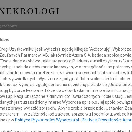
ogrzebowy
tność
Szukaj
mierz Kubski
ogi Użytkowniku, jeśli wyrazisz zgodę klikając "Akceptuję", Wyborcza sp
Imię i na
 Zaufanych Partnerów IAB, jak również Agora S.A. będąca spółką powi
Twoje dane osobowe takie jak adresy IP, adresy e-mail czy identyfikato
 tych plikach do celów marketingowych, w szczególności na potrzeby 
 zainteresowań i preferencji w swoich serwisach, aplikacjach i w Int
w nich wyświetlanych. Wyrażenie zgody jest dobrowolne. Jeśli nie chce
INNE NE
 lub chcesz wycofać zgodę uprzednio udzieloną przejdź do „Ustawień
Tadeu
gą być przetwarzane także do celów badania i mierzenia informacji
W dni
w i aplikacji lub łączone z danymi dot. świadczonych Tobie usług. Jeś
Henry
nych jest uzasadniony interes Wyborcza sp. z o.o., jej spółki powiąza
Z głę
odzinie i Bliskim
masz prawo wyrazić sprzeciw. Aby to zrobić przejdź do „Ustawień Z
Henry
istratorem – w zależności od zakresu sprzeciwu i podmiotu, wobec któ
Z głę
dziesz w
Polityce Prywatności Wyborcza.pl
i
Polityce Prywatności Agor
05.0
azy głębokiego współczucia
Adw. 
ceptuję" wyrażasz zgodę na zainstalowanie i przechowywanie plików t