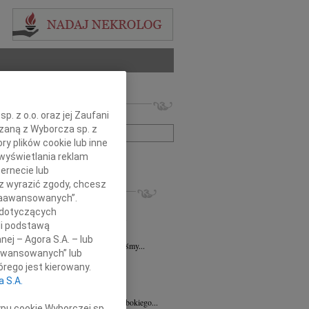
 nekrologów i wspomnień
. z o.o. oraz jej Zaufani
zwisko lub numer ogłoszenia:
ązaną z Wyborcza sp. z
ry plików cookie lub inne
wyświetlania reklam
+ szukanie zaawansowane
ernecie lub
sz wyrazić zgody, chcesz
KROLOGI
 Zaawansowanych”.
sz Kotłowski
06.08.2026
Poznań
 dotyczących
u 3 sierpnia 2026 roku zmarł prof. dr...
li podstawą
k Paplaczyk
06.08.2026
Poznań
nej – Agora S.A. – lub
bokim smutkiem i poruszeniem przyjęliśmy...
aawansowanych” lub
k Paplaczyk
06.08.2026
Poznań
rego jest kierowany.
bokim smutkiem i żalem przyjęliśmy...
a S.A.
8.2026
Poznań
Mariuszowi Paplaczykowi wyrazy głębokiego...
ypu cookie Wyborczej sp.