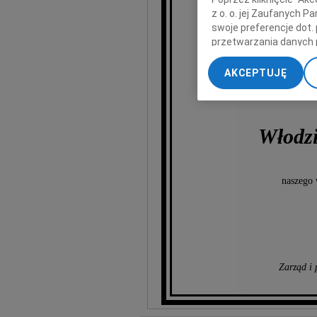
z o. o. jej Zaufanych 
swoje preferencje dot.
przetwarzania danych 
„Ustawienia zaawansow
AKCEPTUJĘ
My, nasi Zaufani Part
dokładnych danych geol
Przechowywanie informa
treści, badnie odbiorcó
Włodz
naszego 
Zarząd i 