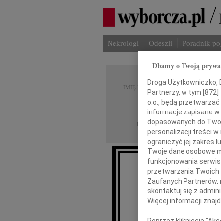
Nekrologi
Odeszli
Poradnik p
Dbamy o Twoją prywa
Włodzi
Droga Użytkowniczko, Dr
IMIĘ I NAZWISKO:
Partnerzy, w tym [
872
]
o.o., będą przetwarzać 
Poznań
REGION:
informacje zapisane w
dopasowanych do Twoich
06.08.2010
DATA EMISJI:
personalizacji treści 
ograniczyć jej zakres
Twoje dane osobowe mo
funkcjonowania serwisó
przetwarzania Twoich da
R
Zaufanych Partnerów, 
skontaktuj się z admin
Więcej informacji znaj
wyr
Poprzez kliknięcie "Ak