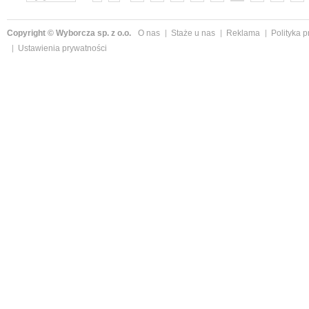
»
Copyright © Wyborcza sp. z o.o.
O nas
Staże u nas
Reklama
Polityka 
Ustawienia prywatności