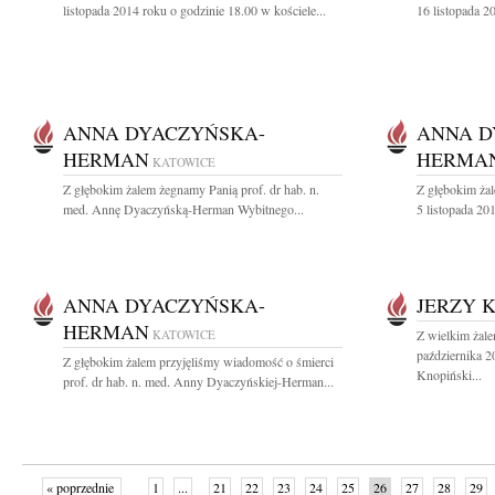
listopada 2014 roku o godzinie 18.00 w kościele...
16 listopada 2
ANNA DYACZYŃSKA-
ANNA D
HERMAN
HERMA
KATOWICE
Z głębokim żalem żegnamy Panią prof. dr hab. n.
Z głębokim ża
med. Annę Dyaczyńską-Herman Wybitnego...
5 listopada 201
ANNA DYACZYŃSKA-
JERZY 
HERMAN
KATOWICE
Z wielkim żal
października 2
Z głębokim żalem przyjęliśmy wiadomość o śmierci
Knopiński...
prof. dr hab. n. med. Anny Dyaczyńskiej-Herman...
« poprzednie
1
...
21
22
23
24
25
26
27
28
29