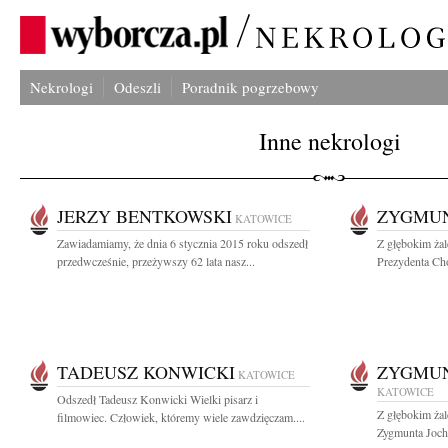
Nekrologi
Odeszli
Poradnik pogrzebowy
Inne nekrologi
JERZY BENTKOWSKI
ZYGMUN
KATOWICE
Zawiadamiamy, że dnia 6 stycznia 2015 roku odszedł
Z głębokim ża
przedwcześnie, przeżywszy 62 lata nasz...
Prezydenta Cho
TADEUSZ KONWICKI
ZYGMU
KATOWICE
KATOWICE
Odszedł Tadeusz Konwicki Wielki pisarz i
Z głębokim ża
filmowiec. Człowiek, któremy wiele zawdzięczam....
Zygmunta Joche