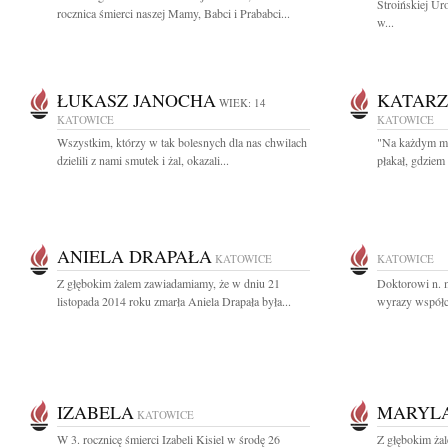
Stroińskiej Ur
rocznica śmierci naszej Mamy, Babci i Prababci...
w...
ŁUKASZ JANOCHA
KATAR
WIEK: 14
KATOWICE
KATOWICE
Wszystkim, którzy w tak bolesnych dla nas chwilach
"Na każdym mie
dzielili z nami smutek i żal, okazali...
płakał, gdziem 
ANIELA DRAPAŁA
KATOWICE
KATOWICE
Z głębokim żalem zawiadamiamy, że w dniu 21
Doktorowi n. 
listopada 2014 roku zmarła Aniela Drapała była...
wyrazy współc
IZABELA
MARYL
KATOWICE
W 3. rocznicę śmierci Izabeli Kisiel w środę 26
Z głębokim ża