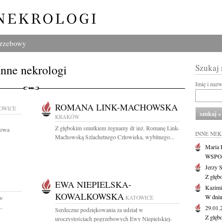
grzebowy
Inne nekrologi
Szukaj
Imię i naz
ROMANA LINK-MACHOWSKA
OWICE
KRAKÓW
Z głębokim smutkiem żegnamy dr inż. Romanę Link-
łowa
INNE NE
Machowską Szlachetnego Człowieka, wybitnego...
Maria P
WSPOMN
Jerzy 
Z głęb
EWA NIEPIELSKA-
Kazimi
KOWALKOWSKA
W dniu
 w
KATOWICE
..
29.01
Serdeczne podziękowania za udział w
Z głęb
uroczystościach pogrzebowych Ewy Niepielskiej-