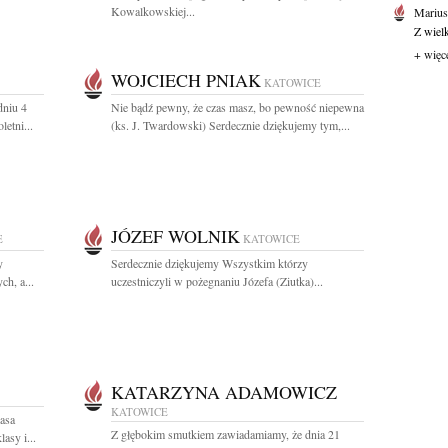
Kowalkowskiej...
Marius
Z wiel
+ więc
WOJCIECH PNIAK
KATOWICE
dniu 4
Nie bądź pewny, że czas masz, bo pewność niepewna
letni...
(ks. J. Twardowski) Serdecznie dziękujemy tym,...
JÓZEF WOLNIK
E
KATOWICE
y
Serdecznie dziękujemy Wszystkim którzy
h, a...
uczestniczyli w pożegnaniu Józefa (Ziutka)...
KATARZYNA ADAMOWICZ
KATOWICE
asa
Z głębokim smutkiem zawiadamiamy, że dnia 21
asy i...