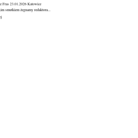
z Fras
23.01.2026
Katowice
kim smutkiem żegnamy redaktora...
ej