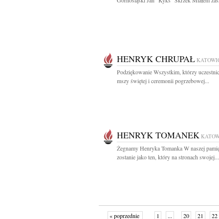
Górnośląski Jan "Kyks" Skrzek Miałem zasz
HENRYK CHRUPAŁ
KATOWI
Podziękowanie Wszystkim, którzy uczestnic
mszy świętej i ceremonii pogrzebowej...
HENRYK TOMANEK
KATOW
Żegnamy Henryka Tomanka W naszej pamię
zostanie jako ten, który na stronach swojej...
« poprzednie
1
...
20
21
22