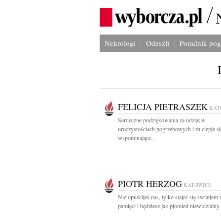
Nekrologi
Odeszli
Poradnik po
FELICJA PIETRASZEK
KAT
Serdeczne podziękowania za udział w
uroczystościach pogrzebowych i za ciepłe s
wspominające...
PIOTR HERZOG
KATOWICE
Nie opuściłeś nas, tylko stałeś się światłem
pamięci i będziesz jak płomień niewidzialny.