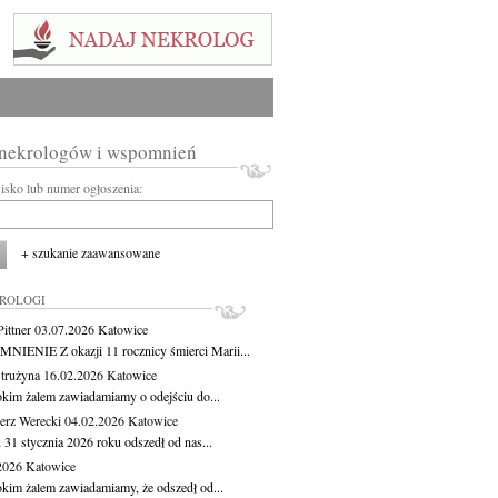
 nekrologów i wspomnień
wisko lub numer ogłoszenia:
+ szukanie zaawansowane
KROLOGI
ittner
03.07.2026
Katowice
IENIE Z okazji 11 rocznicy śmierci Marii...
Strużyna
16.02.2026
Katowice
okim żalem zawiadamiamy o odejściu do...
erz Werecki
04.02.2026
Katowice
 31 stycznia 2026 roku odszedł od nas...
.2026
Katowice
okim żalem zawiadamiamy, że odszedł od...