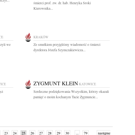
czyt...
śmierci prof. zw. dr. hab. Henryka Sroki
Kierownika...
CE
KRAKÓW
zyli we
Ze smutkiem przyjęliśmy wiadomość o śmierci
dyrektora Józefa Szymczakiewicza...
ZYGMUNT KLEIN
ICE
KATOWICE
ci
Serdeczne podziękowania Wszystkim, którzy okazali
pamięć o moim kochanym Tacie Zygmuncie...
23
24
25
26
27
28
29
30
...
79
następne