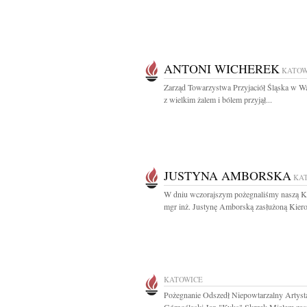
ANTONI WICHEREK
KATOW
Zarząd Towarzystwa Przyjaciół Śląska w W
z wielkim żalem i bólem przyjął...
JUSTYNA AMBORSKA
KA
W dniu wczorajszym pożegnaliśmy naszą K
mgr inż. Justynę Amborską zasłużoną Kiero
KATOWICE
Pożegnanie Odszedł Niepowtarzalny Artyst