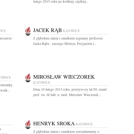
lutego 2015 roku po krótkiej, ciężkiej...
JACEK RĄB
ICE
KATOWICE
arszawie
Z głębokim żalem i smutkiem żegnamy profesora
Jacka Rąba - naszego Mistrza, Przyjaciela i...
MIROSŁAW WIECZOREK
TOWICE
KATOWICE
oleżankę
Dnia 10 lutego 2015 roku, przeżywszy lat 89, zmarł
wnik...
prof. zw. dr hab. n. med. Mirosław Wieczorek...
HENRYK SROKA
KATOWICE
a
Z głębokim żalem i smutkiem zawiadamiamy o