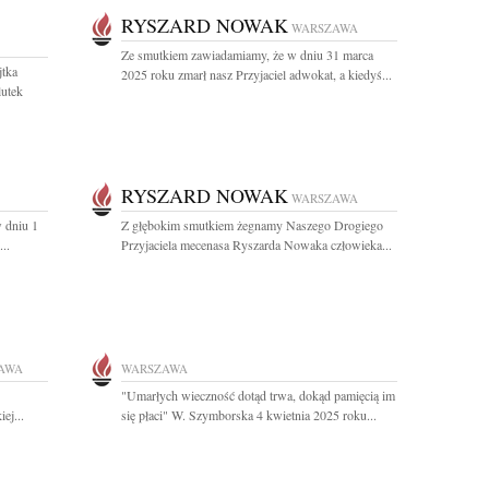
RYSZARD NOWAK
WARSZAWA
Ze smutkiem zawiadamiamy, że w dniu 31 marca
jtka
2025 roku zmarł nasz Przyjaciel adwokat, a kiedyś...
lutek
RYSZARD NOWAK
WARSZAWA
 dniu 1
Z głębokim smutkiem żegnamy Naszego Drogiego
..
Przyjaciela mecenasa Ryszarda Nowaka człowieka...
AWA
WARSZAWA
"Umarłych wieczność dotąd trwa, dokąd pamięcią im
ej...
się płaci" W. Szymborska 4 kwietnia 2025 roku...