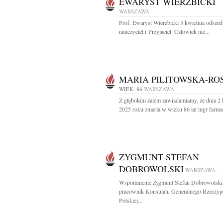
EWARYST WIERZBICKI
WARSZAWA
Prof. Ewaryst Wierzbicki 3 kwietnia odsze
nauczyciel i Przyjaciel. Człowiek nie...
MARIA PILITOWSKA-RO
WIEK: 86
WARSZAWA
Z głębokim żalem zawiadamiamy, że dnia 2 
2025 roku zmarła w wieku 86 lat mgr farmacj
ZYGMUNT STEFAN
DOBROWOLSKI
WARSZAWA
Wspomnienie Zygmunt Stefan Dobrowolski
pracownik Konsulatu Generalnego Rzeczypo
Polskiej...