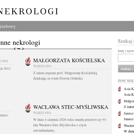
grzebowy
Inne nekrologi
Szukaj
Imię i naz
MAŁGORZATA KOŚCIELSKA
ZAWA
WARSZAWA
nia 2011
Z żalem żegnam prof. Małgorzatę Kościelską
dziękując za wiele Dorota Orlińska
INNE NE
Asia K
Asia K
Małgor
WACŁAWA STEC-MYŚLIWSKA
Z żale
WARSZAWA
Janusz
enna i
Janusz
W dniu 4 sierpnia 2026 roku zmarła przeżywszy 93
lata Wacława Stec-Myśliwska o czym
Wacław
zawiadamiamy...
W dniu