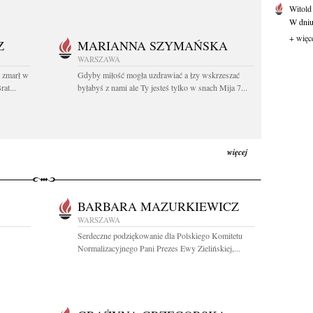
Witold
W dniu 
+ więc
Z
MARIANNA SZYMAŃSKA
WARSZAWA
t zmarł w
Gdyby miłość mogła uzdrawiać a łzy wskrzeszać
at...
byłabyś z nami ale Ty jesteś tylko w snach Mija 7...
więcej
BARBARA MAZURKIEWICZ
WARSZAWA
Serdeczne podziękowanie dla Polskiego Komitetu
Normalizacyjnego Pani Prezes Ewy Zielińskiej,...