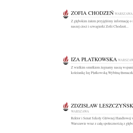
ZOFIA CHODZEŃ
WARSZAWA
Z głębokim żalem przyjęliśmy informację o 
naszej cioci i szwagierki Zofii Chodzeń...
IZA PŁATKOWSKA
WARSZA
Z wielkim smutkiem żegnamy naszą wspani
koleżankę Izę Płatkowską Wybitną tłumaczkę
ZDZISŁAW LESZCZYŃSK
WARSZAWA
Rektor i Senat Szkoły Głównej Handlowej 
Warszawie wraz z całą społecznością z głębo