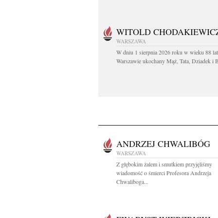
WITOLD CHODAKIEWIC
WARSZAWA
W dniu 1 sierpnia 2026 roku w wieku 88 la
Warszawie ukochany Mąż, Tata, Dziadek i Br
ANDRZEJ CHWALIBÓG
WARSZAWA
Z głębokim żalem i smutkiem przyjęliśmy
wiadomość o śmierci Profesora Andrzeja
Chwaliboga...