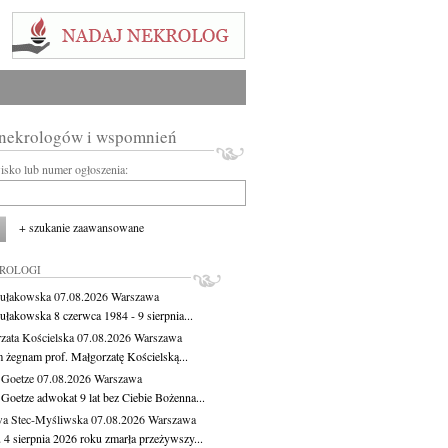
 nekrologów i wspomnień
wisko lub numer ogłoszenia:
+ szukanie zaawansowane
KROLOGI
ułakowska
07.08.2026
Warszawa
ułakowska 8 czerwca 1984 - 9 sierpnia...
zata Kościelska
07.08.2026
Warszawa
m żegnam prof. Małgorzatę Kościelską...
 Goetze
07.08.2026
Warszawa
 Goetze adwokat 9 lat bez Ciebie Bożenna...
a Stec-Myśliwska
07.08.2026
Warszawa
 4 sierpnia 2026 roku zmarła przeżywszy...