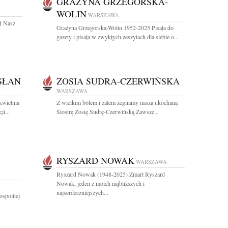
GRAŻYNA GRZEGORSKA-
WOLIN
WARSZAWA
dł Nasz
Grażyna Grzegorska-Wolin 1952-2025 Pisała do
gazety i pisała w zwykłych zeszytach dla siebie o...
SŁAN
ZOSIA SUDRA-CZERWIŃSKA
WARSZAWA
kwietnia
Z wielkim bólem i żalem żegnamy nasza ukochaną
i...
Siostrę Zosię Sudrę-Czerwińską Zawsze...
RYSZARD NOWAK
WARSZAWA
Ryszard Nowak (1948-2025) Zmarł Ryszard
Nowak, jeden z moich najbliższych i
najserdeczniejszych...
spolitej