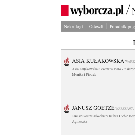
Nekrologi
Odeszli
Poradnik po
ASIA KUŁAKOWSKA
WARS
Asia Kułakowska 8 czerwca 1984 - 9 sierp
Monika i Piotrek
JANUSZ GOETZE
WARSZAWA
Janusz Goetze adwokat 9 lat bez Ciebie Boż
Agnieszka