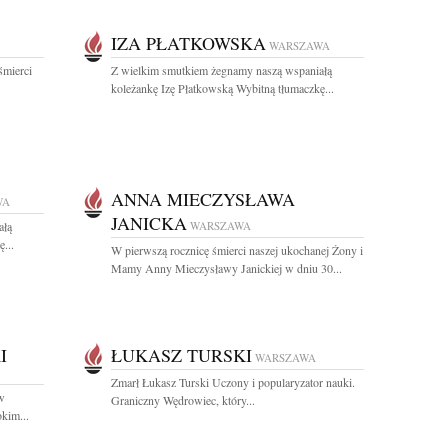
IZA PŁATKOWSKA
WARSZAWA
śmierci
Z wielkim smutkiem żegnamy naszą wspaniałą
koleżankę Izę Płatkowską Wybitną tłumaczkę...
ANNA MIECZYSŁAWA
WA
JANICKA
ałą
WARSZAWA
...
W pierwszą rocznicę śmierci naszej ukochanej Żony i
Mamy Anny Mieczysławy Janickiej w dniu 30...
I
ŁUKASZ TURSKI
WARSZAWA
Zmarł Łukasz Turski Uczony i popularyzator nauki.
w
Graniczny Wędrowiec, który...
kim...