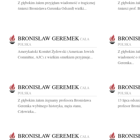
Z głębokim żalem przyjęłam wiadomość o tragicznej
Z głębokim żal
śmierci Bronisława Geremka Odszedł wielki...
śmierci prof. 
BRONISŁAW GEREMEK
BRONIS
CAŁA
POLSKA
POLSKA
Amerykański Komitet Żydowski (American Jewish
Z głębokim żal
Committee, AJC) z wielkim smutkiem przyjmuje...
wiadomość o ś
Geremka...
BRONISŁAW GEREMEK
BRONIS
CAŁA
POLSKA
POLSKA
Z głębokim żalem żegnamy profesora Bronisława
13 lipca odszed
Geremka wybitnego historyka, męża stanu,
profesor Broni
Człowieka...
BRONISŁAW GEREMEK
BRONIS
CAŁA