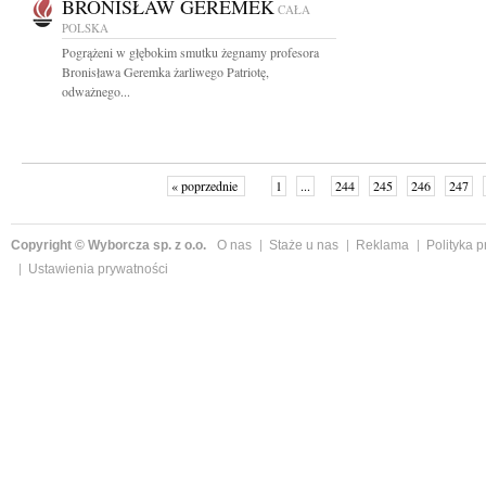
BRONISŁAW GEREMEK
CAŁA
POLSKA
Pogrążeni w głębokim smutku żegnamy profesora
Bronisława Geremka żarliwego Patriotę,
odważnego...
« poprzednie
1
...
244
245
246
247
Copyright © Wyborcza sp. z o.o.
O nas
Staże u nas
Reklama
Polityka 
Ustawienia prywatności