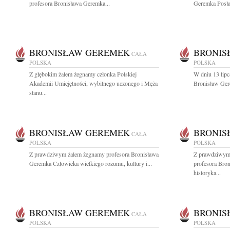
profesora Bronisława Geremka...
Geremka Posła 
BRONISŁAW GEREMEK
BRONIS
CAŁA
POLSKA
POLSKA
Z głębokim żalem żegnamy członka Polskiej
W dniu 13 lipc
Akademii Umiejętności, wybitnego uczonego i Męża
Bronisław Gere
stanu...
BRONISŁAW GEREMEK
BRONIS
CAŁA
POLSKA
POLSKA
Z prawdziwym żalem żegnamy profesora Bronisława
Z prawdziwym
Geremka Człowieka wielkiego rozumu, kultury i...
profesora Bro
historyka...
BRONISŁAW GEREMEK
BRONIS
CAŁA
POLSKA
POLSKA