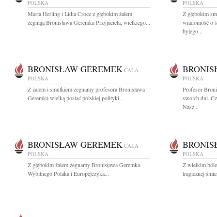
POLSKA
POLSKA
Marta Herling i Lidia Croce z głębokim żalem
Z głębokim smu
żegnają Bronisława Geremka Przyjaciela, wielkiego...
wiadomość o ś
byłego...
BRONISŁAW GEREMEK
BRONIS
CAŁA
POLSKA
POLSKA
Z żalem i smutkiem żegnamy profesora Bronisława
Profesor Bron
Geremka wielką postać polskiej polityki,...
swoich dni. Cz
Nasz...
BRONISŁAW GEREMEK
BRONIS
CAŁA
POLSKA
POLSKA
Z głębokim żalem żegnamy Bronisława Geremka
Z wielkim ból
Wybitnego Polaka i Europejczyka...
tragicznej śmi