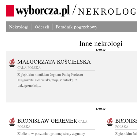
Nekrologi
Odeszli
Poradnik pogrzebowy
Inne nekrologi
MAŁGORZATA KOŚCIELSKA
CAŁA POLSKA
Z głębokim smutkiem żegnam Panią Profesor
Małgorzatę Kościelską moją Mentorkę. Z
wdzięcznością...
BRONISŁAW GEREMEK
BRONIS
CAŁA
POLSKA
POLSKA
Z bólem, w poczuciu ogromnej straty żegnamy
Z głębokim ża