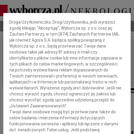
Dbamy o Twoją prywatność
Droga Użytkowniczko, Drogi Użytkowniku, jeśli wyrazisz
Nekrologi
Odeszli
Poradnik pogrzebowy
zgodę klikając "Akceptuję", Wyborcza sp. z o.o. oraz jej
Zaufani Partnerzy, w tym [
874
] Zaufanych Partnerów IAB,
jak również Agora S.A. będąca spółką powiązaną z
Wyborcza sp. z o.o., będą przetwarzać Twoje dane
Bronisław Geremek
osobowe takie jak adresy IP, adresy e-mail czy
IMIĘ I NAZWISKO:
identyfikatory plików cookie lub inne informacje zapisane w
tych plikach do celów marketingowych, w szczególności
cała Polska
REGION:
na potrzeby wyświetlania reklam dopasowanych do
19.07.2008
DATA EMISJI:
Twoich zainteresowań i preferencji w swoich serwisach,
aplikacjach i w Internecie lub personalizacji treści w nich
wyświetlanych. Wyrażenie zgody jest dobrowolne. Jeśli nie
chcesz wyrazić zgody, chcesz ograniczyć jej zakres lub
chcesz wycofać zgodę uprzednio udzieloną przejdź do
„Ustawień Zaawansowanych”.
Z głębokim żalem
Twoje dane osobowe mogą być przetwarzane także do
żegnamy
celów badania i mierzenia informacji dotyczących
funkcjonowania serwisów i aplikacji lub łączone z danymi
dot. świadczonych Tobie usług. Jeśli podstawą
prof. Bronisława Gerem