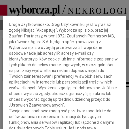
Dbamy o Twoją prywatność
Nekrologi
Odeszli
Poradnik pogrzebowy
Droga Użytkowniczko, Drogi Użytkowniku, jeśli wyrazisz
zgodę klikając "Akceptuję", Wyborcza sp. z o.o. oraz jej
Zaufani Partnerzy, w tym [
872
] Zaufanych Partnerów IAB,
jak również Agora S.A. będąca spółką powiązaną z
Wyborcza sp. z o.o., będą przetwarzać Twoje dane
IMIĘ I NAZWISKO:
osobowe takie jak adresy IP, adresy e-mail czy
identyfikatory plików cookie lub inne informacje zapisane w
cała Polska
REGION:
tych plikach do celów marketingowych, w szczególności
02.06.2009
DATA EMISJI:
na potrzeby wyświetlania reklam dopasowanych do
Twoich zainteresowań i preferencji w swoich serwisach,
aplikacjach i w Internecie lub personalizacji treści w nich
wyświetlanych. Wyrażenie zgody jest dobrowolne. Jeśli nie
chcesz wyrazić zgody, chcesz ograniczyć jej zakres lub
chcesz wycofać zgodę uprzednio udzieloną przejdź do
Wyrazy najgłębszego współczucia
„Ustawień Zaawansowanych”.
Twoje dane osobowe mogą być przetwarzane także do
celów badania i mierzenia informacji dotyczących
Witoldowi Kaczmarkowi
funkcjonowania serwisów i aplikacji lub łączone z danymi
dot. świadczonych Tobie usług. Jeśli podstawą