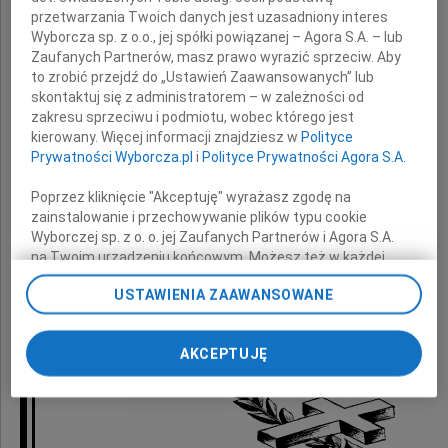
przetwarzania Twoich danych jest uzasadniony interes
Wyborcza sp. z o.o., jej spółki powiązanej – Agora S.A. – lub
z powodu śmierci
Zaufanych Partnerów, masz prawo wyrazić sprzeciw. Aby
to zrobić przejdź do „Ustawień Zaawansowanych” lub
skontaktuj się z administratorem – w zależności od
zakresu sprzeciwu i podmiotu, wobec którego jest
Ojca
kierowany. Więcej informacji znajdziesz w
Polityce
Prywatności Wyborcza.pl
i
Polityce Prywatności Agora S.A.
Poprzez kliknięcie "Akceptuję" wyrażasz zgodę na
składają
zainstalowanie i przechowywanie plików typu cookie
Wyborczej sp. z o. o. jej Zaufanych Partnerów i Agora S.A.
na Twoim urządzeniu końcowym. Możesz też w każdej
koleżanki i koledzy
chwili zmienić swoje preferencje dot. plików cookie,
USTAWIENIA ZAAWANSOWANE
ponownie wywołując narzędzie do zarządzania Twoimi
z Pfizer Polska Sp. z o.o.
preferencjami dot. przetwarzania danych poprzez
odnośnik „Ustawienia prywatności” w stopce serwisu i
AKCEPTUJĘ
przechodząc do sekcji „Ustawienia zaawansowane”.
Zmiana ustawień plików cookie możliwa jest także za
pomocą ustawień przeglądarki.
My, nasi Zaufani Partnerzy i Agora S.A. możemy