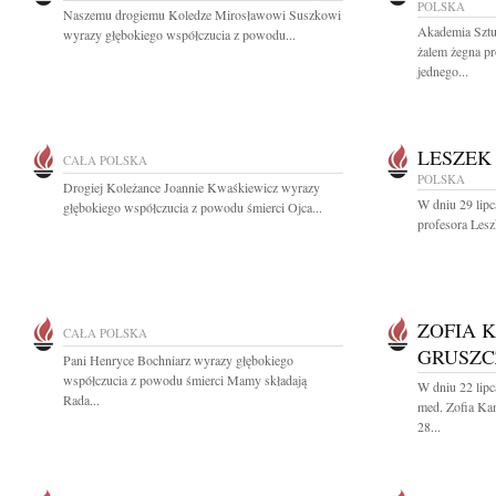
POLSKA
Naszemu drogiemu Koledze Mirosławowi Suszkowi
Akademia Sztu
wyrazy głębokiego współczucia z powodu...
żalem żegna p
jednego...
LESZEK
CAŁA POLSKA
POLSKA
Drogiej Koleżance Joannie Kwaśkiewicz wyrazy
W dniu 29 lipc
głębokiego współczucia z powodu śmierci Ojca...
profesora Les
ZOFIA 
CAŁA POLSKA
GRUSZ
Pani Henryce Bochniarz wyrazy głębokiego
współczucia z powodu śmierci Mamy składają
W dniu 22 lip
Rada...
med. Zofia Ka
28...