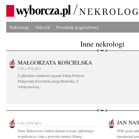
Nekrologi
Odeszli
Poradnik pogrzebowy
Inne nekrologi
MAŁGORZATA KOŚCIELSKA
CAŁA POLSKA
Z głębokim smutkiem żegnam Panią Profesor
Małgorzatę Kościelską moją Mentorkę. Z
wdzięcznością...
JAN NA
CAŁA POLSKA
Panu Tadeuszowi Sadowskiemu wyrazy głębokiego
With great sad
współczucia i żalu z powodu śmierci Mamy...
unexpected pass