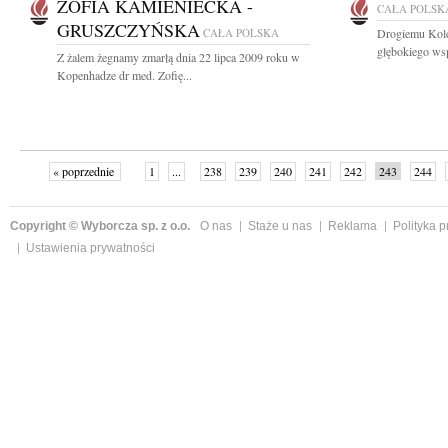
ZOFIA KAMIENIECKA -
CAŁA POLSK
GRUSZCZYŃSKA
CAŁA POLSKA
Drogiemu Kol
głębokiego wsp
Z żalem żegnamy zmarłą dnia 22 lipca 2009 roku w
Kopenhadze dr med. Zofię...
« poprzednie
1
...
238
239
240
241
242
243
244
następne »
Copyright © Wyborcza sp. z o.o.
O nas
Staże u nas
Reklama
Polityka 
Ustawienia prywatności