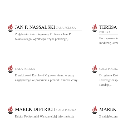
JAN P. NASSALSKI
TERESA
CAŁA POLSKA
POLSKA
Z głębokim żalem żegnamy Profesora Jana P.
Podziękowania
Nassalskiego Wybitnego fizyka polskiego,...
modlitwę, słow
CAŁA POLSKA
CAŁA POLSK
Dyrektorowi Karolowi Mądrowskiemu wyrazy
Drogiemu Kol
najgłębszego współczucia z powodu śmierci Żony...
szczerego wspó
składają...
MAREK DIETRICH
MAREK 
CAŁA POLSKA
Rektor Politechniki Warszawskiej informuje, że
Z najgłębszym