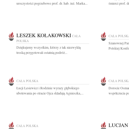
uroczystości pogrzebowe prof. dr. hab. inż. Marka...
śmierci prof. d
LESZEK KOŁAKOWSKI
CAŁA
CAŁA POLSK
POLSKA
Szanownej Pan
Dziękujemy wszystkim, którzy z tak niezwykłą
Polskiej Konf
troską przygotowali ostatnią podróż...
CAŁA POLSKA
CAŁA POLSK
Łucji Lesiewicz i Rodzinie wyrazy głębokiego
Dorocie Osman
ubolewania po stracie Ojca składają Agnieszka,...
współczucia po
LUCJAN
CAŁA POLSKA