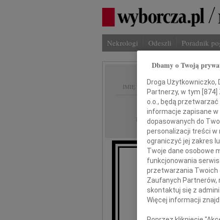
Nekrologi
Odeszli
Poradnik p
Dbamy o Twoją prywa
Droga Użytkowniczko, Dr
IMIĘ I NAZWISKO:
Partnerzy, w tym [
874
]
o.o., będą przetwarzać 
cała Polska
REGION:
informacje zapisane w
02.09.2009
DATA EMISJI:
dopasowanych do Twoich
personalizacji treści 
ograniczyć jej zakres
Twoje dane osobowe mo
funkcjonowania serwisó
przetwarzania Twoich da
Zaufanych Partnerów, 
przy
skontaktuj się z admin
Więcej informacji znaj
Poprzez kliknięcie "Ak