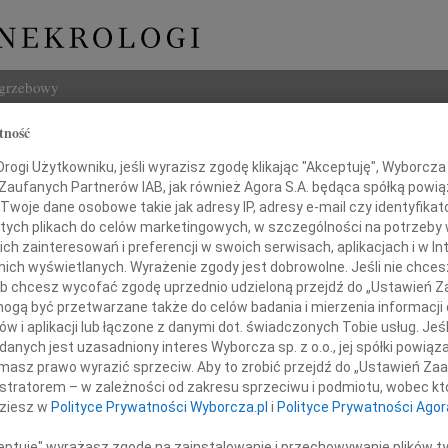
ogrzebowy
tność
Szukaj
ogi Użytkowniku, jeśli wyrazisz zgodę klikając "Akceptuję", Wyborcza sp
Imię i na
 Zaufanych Partnerów IAB, jak również Agora S.A. będąca spółką powi
Twoje dane osobowe takie jak adresy IP, adresy e-mail czy identyfikato
 tych plikach do celów marketingowych, w szczególności na potrzeby 
 zainteresowań i preferencji w swoich serwisach, aplikacjach i w Int
w nich wyświetlanych. Wyrażenie zgody jest dobrowolne. Jeśli nie chce
INNE NE
 lub chcesz wycofać zgodę uprzednio udzieloną przejdź do „Ustawień
Małgo
gą być przetwarzane także do celów badania i mierzenia informacji
Z głę
w i aplikacji lub łączone z danymi dot. świadczonych Tobie usług. Jeś
Marta
nych jest uzasadniony interes Wyborcza sp. z o.o., jej spółki powiąza
Z głębokim smutkiem
Z głę
masz prawo wyrazić sprzeciw. Aby to zrobić przejdź do „Ustawień Z
Stani
jęliśmy wiadomość o śmierci
istratorem – w zależności od zakresu sprzeciwu i podmiotu, wobec któ
Z głę
dziesz w
Polityce Prywatności Wyborcza.pl
i
Polityce Prywatności Agor
Adam 
Zarzą
ceptuję" wyrażasz zgodę na zainstalowanie i przechowywanie plików t