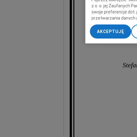
z o. o. jej Zaufanych 
swoje preferencje dot.
przetwarzania danych 
„Ustawienia zaawansow
AKCEPTUJĘ
My, nasi Zaufani Part
dokładnych danych geol
Przechowywanie informa
treści, badnie odbiorcó
Stef