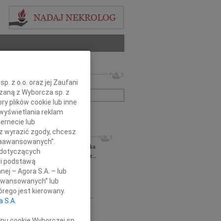
 nekrologów i wspomnień
. z o.o. oraz jej Zaufani
zwisko lub numer ogłoszenia:
ązaną z Wyborcza sp. z
ry plików cookie lub inne
+ szukanie zaawansowane
wyświetlania reklam
ernecie lub
sz wyrazić zgody, chcesz
KROLOGI
 Zaawansowanych”.
rzata Kościelska
06.08.2026
cała Polska
 dotyczących
bokim smutkiem żegnam Panią Profesor...
li podstawą
 Rytel
31.07.2026
cała Polska
nej – Agora S.A. – lub
bokim żalem w sercu żegnamy naszą...
aawansowanych” lub
sław Gomułka
27.07.2026
cała Polska
rego jest kierowany.
bokim żalem przyjęliśmy wiadomość o...
a S.A.
Pilecki
17.07.2026
cała Polska
d Podkarpackiego Stowarzyszenia...
ypu cookie Wyborczej sp.