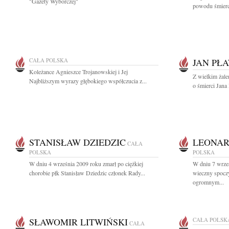
"Gazety Wyborczej"
powodu śmierci
CAŁA POLSKA
JAN PŁ
Koleżance Agnieszce Trojanowskiej i Jej
Z wielkim żal
Najbliższym wyrazy głębokiego współczucia z...
o śmierci Jana
STANISŁAW DZIEDZIC
LEONAR
CAŁA
POLSKA
POLSKA
W dniu 4 września 2009 roku zmarł po ciężkiej
W dniu 7 wrze
chorobie płk Stanisław Dziedzic członek Rady...
wieczny spocz
ogromnym...
SŁAWOMIR LITWIŃSKI
CAŁA POLSK
CAŁA