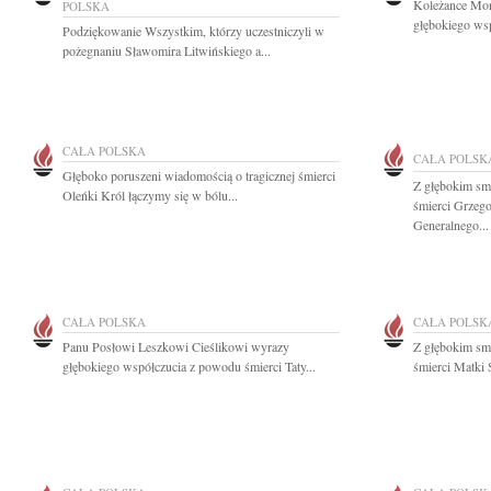
Koleżance Mon
POLSKA
głębokiego wsp
Podziękowanie Wszystkim, którzy uczestniczyli w
pożegnaniu Sławomira Litwińskiego a...
CAŁA POLSKA
CAŁA POLSK
Głęboko poruszeni wiadomością o tragicznej śmierci
Z głębokim sm
Oleńki Król łączymy się w bólu...
śmierci Grzego
Generalnego...
CAŁA POLSKA
CAŁA POLSK
Panu Posłowi Leszkowi Cieślikowi wyrazy
Z głębokim sm
głębokiego współczucia z powodu śmierci Taty...
śmierci Matki