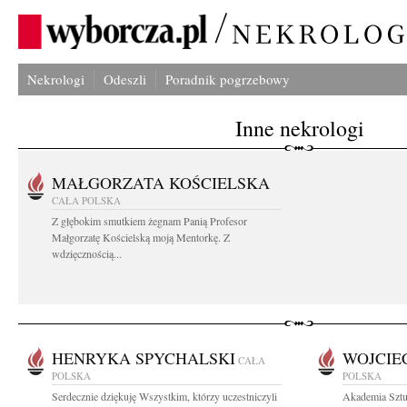
Nekrologi
Odeszli
Poradnik pogrzebowy
Inne nekrologi
MAŁGORZATA KOŚCIELSKA
CAŁA POLSKA
Z głębokim smutkiem żegnam Panią Profesor
Małgorzatę Kościelską moją Mentorkę. Z
wdzięcznością...
HENRYKA SPYCHALSKI
WOJCIE
CAŁA
POLSKA
POLSKA
Serdecznie dziękuję Wszystkim, którzy uczestniczyli
Akademia Sztu