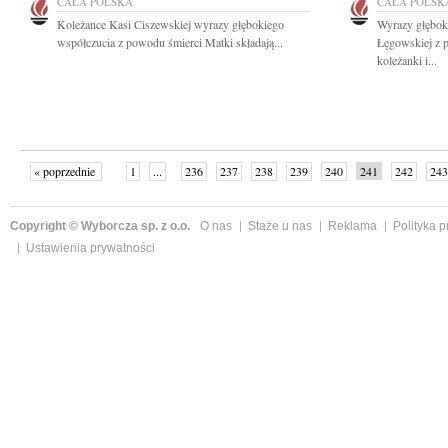
CAŁA POLSKA
CAŁA POLSK
Koleżance Kasi Ciszewskiej wyrazy głębokiego
Wyrazy głębok
współczucia z powodu śmierci Matki składają...
Łęgowskiej z p
koleżanki i...
« poprzednie
1
...
236
237
238
239
240
241
242
243
następne »
Copyright © Wyborcza sp. z o.o.
O nas
Staże u nas
Reklama
Polityka 
Ustawienia prywatności