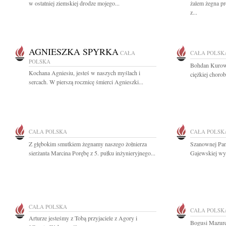
w ostatniej ziemskiej drodze mojego...
żalem żegna p
z...
AGNIESZKA SPYRKA
CAŁA
CAŁA POLSK
POLSKA
Bohdan Kurows
Kochana Agniesiu, jesteś w naszych myślach i
ciężkiej choro
sercach. W pierszą rocznicę śmierci Agnieszki...
CAŁA POLSKA
CAŁA POLSK
Z głębokim smutkiem żegnamy naszego żołnierza
Szanownej Pani
sierżanta Marcina Porębę z 5. pułku inżynieryjnego...
Gajewskiej wyr
CAŁA POLSKA
CAŁA POLSK
Arturze jesteśmy z Tobą przyjaciele z Agory i
Bogusi Mazure