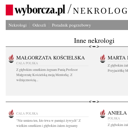
Nekrologi
Odeszli
Poradnik pogrzebowy
Inne nekrologi
MAŁGORZATA KOŚCIELSKA
MARTA 
CAŁA POLSKA
Z głębokim ża
Z głębokim smutkiem żegnam Panią Profesor
Przyjaciółkę M
Małgorzatę Kościelską moją Mentorkę. Z
wdzięcznością...
ANIELA
CAŁA POLSKA
POLSKA
"Nie umiera ten, kto trwa w pamięci żywych" Z
Z głębokim ża
wielkim smutkiem i głębokim żalem żegnamy