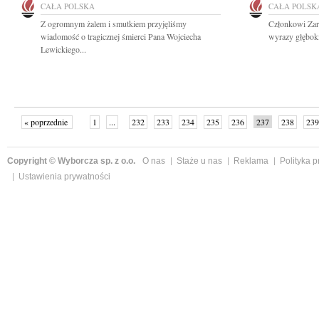
CAŁA POLSKA
CAŁA POLSK
Z ogromnym żalem i smutkiem przyjęliśmy
Członkowi Za
wiadomość o tragicznej śmierci Pana Wojciecha
wyrazy głębok
Lewickiego...
« poprzednie
1
...
232
233
234
235
236
237
238
239
następne »
Copyright © Wyborcza sp. z o.o.
O nas
Staże u nas
Reklama
Polityka 
Ustawienia prywatności