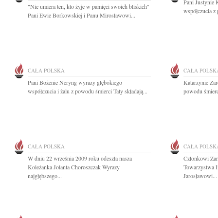
Pani Justynie
"Nie umiera ten, kto żyje w pamięci swoich bliskich"
współczucia z 
Pani Ewie Borkowskiej i Panu Mirosławowi...
CAŁA POLSKA
CAŁA POLSK
Pani Bożenie Neryng wyrazy głębokiego
Katarzynie Zar
współczucia i żalu z powodu śmierci Taty składają...
powodu śmierc
CAŁA POLSKA
CAŁA POLSK
W dniu 22 września 2009 roku odeszła nasza
Członkowi Zar
Koleżanka Jolanta Choroszczak Wyrazy
Towarzystwa I
najgłębszego...
Jarosławowi...