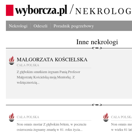
Nekrologi
Odeszli
Poradnik pogrzebowy
Inne nekrologi
MAŁGORZATA KOŚCIELSKA
CAŁA POLSKA
Z głębokim smutkiem żegnam Panią Profesor
Małgorzatę Kościelską moją Mentorkę. Z
wdzięcznością...
CAŁA POLSKA
CAŁA POLSK
Non omnis moriar Z głębokim bólem, w poczuciu
Non omnis mor
osierocenia żegnamy zmarłą w 81. roku życia...
w wieku 81 lat