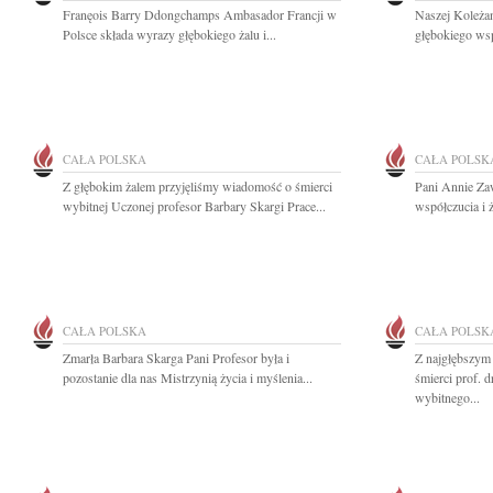
Franęois Barry Ddongchamps Ambasador Francji w
Naszej Koleża
Polsce składa wyrazy głębokiego żalu i...
głębokiego wsp
CAŁA POLSKA
CAŁA POLSK
Z głębokim żalem przyjęliśmy wiadomość o śmierci
Pani Annie Za
wybitnej Uczonej profesor Barbary Skargi Prace...
współczucia i ż
CAŁA POLSKA
CAŁA POLSK
Zmarła Barbara Skarga Pani Profesor była i
Z najgłębszym
pozostanie dla nas Mistrzynią życia i myślenia...
śmierci prof. 
wybitnego...