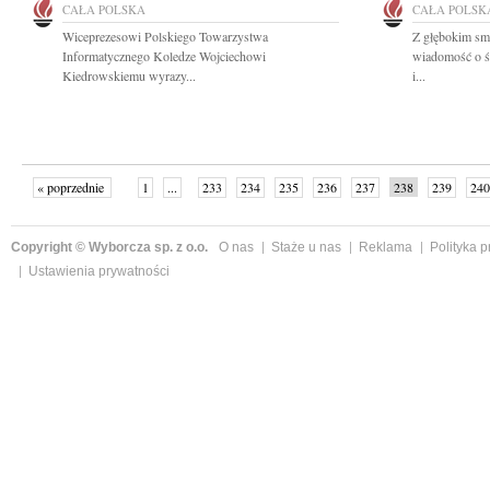
CAŁA POLSKA
CAŁA POLSK
Wiceprezesowi Polskiego Towarzystwa
Z głębokim smu
Informatycznego Koledze Wojciechowi
wiadomość o ś
Kiedrowskiemu wyrazy...
i...
« poprzednie
1
...
233
234
235
236
237
238
239
240
następne »
Copyright © Wyborcza sp. z o.o.
O nas
Staże u nas
Reklama
Polityka 
Ustawienia prywatności