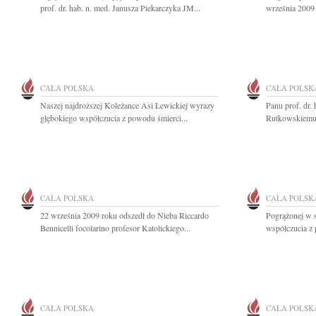
prof. dr. hab. n. med. Janusza Piekarczyka JM...
września 2009 
CAŁA POLSKA
CAŁA POLSK
Naszej najdroższej Koleżance Asi Lewickiej wyrazy
Panu prof. dr.
głębokiego współczucia z powodu śmierci...
Rutkowskiemu 
CAŁA POLSKA
CAŁA POLSK
22 września 2009 roku odszedł do Nieba Riccardo
Pogrążonej w 
Bennicelli focolarino profesor Katolickiego...
współczucia z 
CAŁA POLSKA
CAŁA POLSK