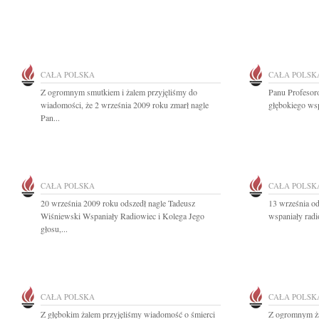
CAŁA POLSKA
CAŁA POLSK
Z ogromnym smutkiem i żalem przyjęliśmy do
Panu Profeso
wiadomości, że 2 września 2009 roku zmarł nagle
głębokiego wsp
Pan...
CAŁA POLSKA
CAŁA POLSK
20 września 2009 roku odszedł nagle Tadeusz
13 września o
Wiśniewski Wspaniały Radiowiec i Kolega Jego
wspaniały radi
głosu,...
CAŁA POLSKA
CAŁA POLSK
Z głębokim żalem przyjęliśmy wiadomość o śmierci
Z ogromnym ża