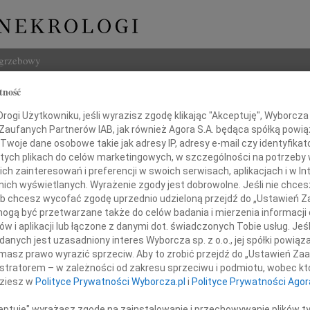
ogrzebowy
tność
Szukaj
ogi Użytkowniku, jeśli wyrazisz zgodę klikając "Akceptuję", Wyborcza sp
Imię i na
 Zaufanych Partnerów IAB, jak również Agora S.A. będąca spółką powi
Twoje dane osobowe takie jak adresy IP, adresy e-mail czy identyfikato
 tych plikach do celów marketingowych, w szczególności na potrzeby 
 zainteresowań i preferencji w swoich serwisach, aplikacjach i w Int
w nich wyświetlanych. Wyrażenie zgody jest dobrowolne. Jeśli nie chce
INNE NE
 lub chcesz wycofać zgodę uprzednio udzieloną przejdź do „Ustawień
Małgo
gą być przetwarzane także do celów badania i mierzenia informacji
Z głę
w i aplikacji lub łączone z danymi dot. świadczonych Tobie usług. Jeś
Marta
Pani
nych jest uzasadniony interes Wyborcza sp. z o.o., jej spółki powiąza
Z głę
masz prawo wyrazić sprzeciw. Aby to zrobić przejdź do „Ustawień Z
Justynie Kossak
Stani
istratorem – w zależności od zakresu sprzeciwu i podmiotu, wobec któ
Z głę
dziesz w
Polityce Prywatności Wyborcza.pl
i
Polityce Prywatności Agor
Adam 
azy głębokiego współczucia
Zarzą
ceptuję" wyrażasz zgodę na zainstalowanie i przechowywanie plików t