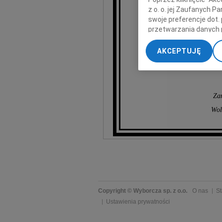
z o. o. jej Zaufanych 
swoje preferencje dot.
przetwarzania danych 
„Ustawienia zaawansow
AKCEPTUJĘ
My, nasi Zaufani Part
dokładnych danych geol
Przechowywanie informa
treści, badnie odbiorcó
Zar
Wol
Copyright © Wyborcza sp. z o.o.
O nas
St
Ustawienia prywatności