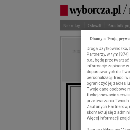
Nekrologi
Odeszli
Poradnik p
Dbamy o Twoją prywa
Droga Użytkowniczko, Dr
IMIĘ I NAZWISKO:
Partnerzy, w tym [
874
]
o.o., będą przetwarzać 
cała Polska
REGION:
informacje zapisane w
30.09.2009
DATA EMISJI:
dopasowanych do Twoich
personalizacji treści 
ograniczyć jej zakres
Twoje dane osobowe mo
funkcjonowania serwisó
przetwarzania Twoich da
Zaufanych Partnerów, 
skontaktuj się z admin
Więcej informacji znaj
wyr
Poprzez kliknięcie "Ak