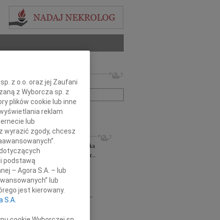
 nekrologów i wspomnień
. z o.o. oraz jej Zaufani
zwisko lub numer ogłoszenia:
ązaną z Wyborcza sp. z
ry plików cookie lub inne
wyświetlania reklam
+ szukanie zaawansowane
ernecie lub
sz wyrazić zgody, chcesz
KROLOGI
 Zaawansowanych”.
rzata Kościelska
06.08.2026
cała Polska
 dotyczących
bokim smutkiem żegnam Panią Profesor...
li podstawą
 Rytel
31.07.2026
cała Polska
nej – Agora S.A. – lub
bokim żalem w sercu żegnamy naszą...
aawansowanych” lub
sław Gomułka
27.07.2026
cała Polska
rego jest kierowany.
bokim żalem przyjęliśmy wiadomość o...
a S.A.
Pilecki
17.07.2026
cała Polska
d Podkarpackiego Stowarzyszenia...
ypu cookie Wyborczej sp.