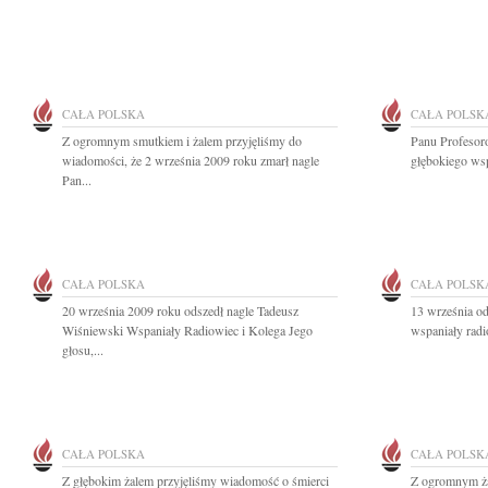
CAŁA POLSKA
CAŁA POLSK
Z ogromnym smutkiem i żalem przyjęliśmy do
Panu Profeso
wiadomości, że 2 września 2009 roku zmarł nagle
głębokiego wsp
Pan...
CAŁA POLSKA
CAŁA POLSK
20 września 2009 roku odszedł nagle Tadeusz
13 września o
Wiśniewski Wspaniały Radiowiec i Kolega Jego
wspaniały radi
głosu,...
CAŁA POLSKA
CAŁA POLSK
Z głębokim żalem przyjęliśmy wiadomość o śmierci
Z ogromnym ża