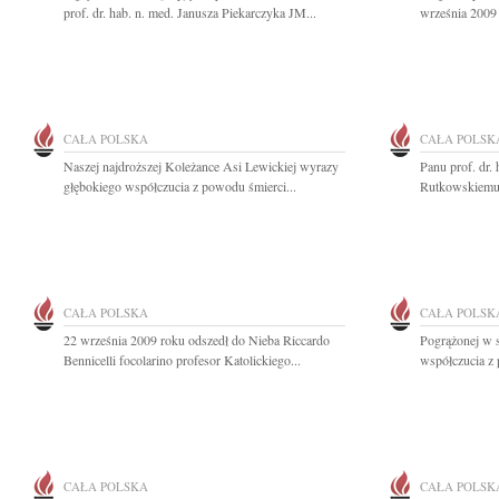
prof. dr. hab. n. med. Janusza Piekarczyka JM...
września 2009 
CAŁA POLSKA
CAŁA POLSK
Naszej najdroższej Koleżance Asi Lewickiej wyrazy
Panu prof. dr.
głębokiego współczucia z powodu śmierci...
Rutkowskiemu 
CAŁA POLSKA
CAŁA POLSK
22 września 2009 roku odszedł do Nieba Riccardo
Pogrążonej w 
Bennicelli focolarino profesor Katolickiego...
współczucia z 
CAŁA POLSKA
CAŁA POLSK