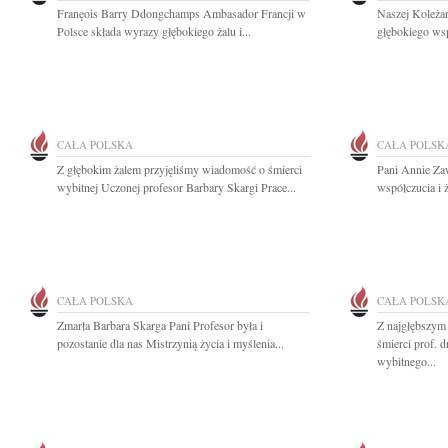
Franęois Barry Ddongchamps Ambasador Francji w
Naszej Koleża
Polsce składa wyrazy głębokiego żalu i...
głębokiego wsp
CAŁA POLSKA
CAŁA POLSK
Z głębokim żalem przyjęliśmy wiadomość o śmierci
Pani Annie Za
wybitnej Uczonej profesor Barbary Skargi Prace...
współczucia i ż
CAŁA POLSKA
CAŁA POLSK
Zmarła Barbara Skarga Pani Profesor była i
Z najgłębszym
pozostanie dla nas Mistrzynią życia i myślenia...
śmierci prof. 
wybitnego...