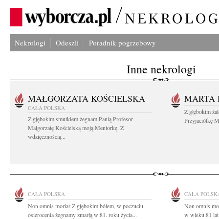
Nekrologi
Odeszli
Poradnik pogrzebowy
Inne nekrologi
MAŁGORZATA KOŚCIELSKA
MARTA 
CAŁA POLSKA
Z głębokim ża
Z głębokim smutkiem żegnam Panią Profesor
Przyjaciółkę M
Małgorzatę Kościelską moją Mentorkę. Z
wdzięcznością...
CAŁA POLSKA
CAŁA POLSK
Non omnis moriar Z głębokim bólem, w poczuciu
Non omnis mor
osierocenia żegnamy zmarłą w 81. roku życia...
w wieku 81 lat