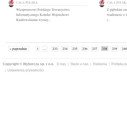
CAŁA POLSKA
CAŁA POLSK
Wiceprezesowi Polskiego Towarzystwa
Z głębokim smu
Informatycznego Koledze Wojciechowi
wiadomość o ś
Kiedrowskiemu wyrazy...
i...
« poprzednie
1
...
233
234
235
236
237
238
239
240
następne »
Copyright © Wyborcza sp. z o.o.
O nas
Staże u nas
Reklama
Polityka 
Ustawienia prywatności