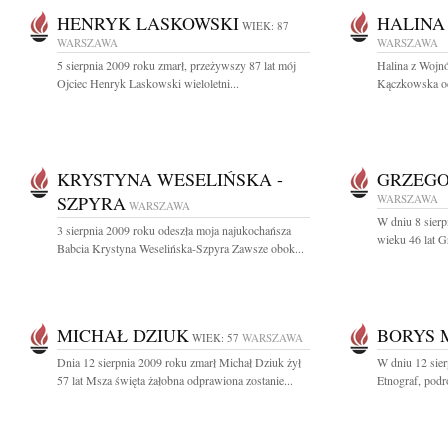
HENRYK LASKOWSKI
HALINA
WIEK: 87
WARSZAWA
WARSZAWA
5 sierpnia 2009 roku zmarł, przeżywszy 87 lat mój
Halina z Wojn
Ojciec Henryk Laskowski wieloletni...
Kączkowska ode
KRYSTYNA WESELIŃSKA -
GRZEGO
SZPYRA
WARSZAWA
WARSZAWA
W dniu 8 sierp
3 sierpnia 2009 roku odeszła moja najukochańsza
wieku 46 lat G
Babcia Krystyna Weselińska-Szpyra Zawsze obok...
MICHAŁ DZIUK
BORYS 
WIEK: 57
WARSZAWA
Dnia 12 sierpnia 2009 roku zmarł Michał Dziuk żył
W dniu 12 sie
57 lat Msza święta żałobna odprawiona zostanie...
Etnograf, podr