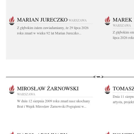
MARIAN JURECZKO
MAREK 
WARSZAWA
WARSZAWA
Z głębokim żalem zawiadamiamy, że 29 lipca 2026
Z głębokim sm
roku zmarł w wieku 92 lat Marian Jureczko...
lipca 2026 rok
MIROSŁAW ŻARNOWSKI
TOMASZ
WARSZAWA
Dnia 11 sierpn
W dniu 12 sierpnia 2009 roku zmarł nasz ukochany
artysta, projek
Brat i Wujek Mirosław Żarnowski Pogrążeni w...