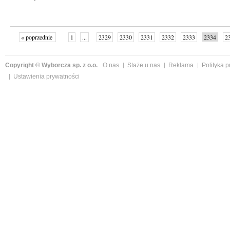
« poprzednie
1
...
2329
2330
2331
2332
2333
2334
2
...
2342
następne »
Copyright © Wyborcza sp. z o.o.
O nas
Staże u nas
Reklama
Polityka 
Ustawienia prywatności