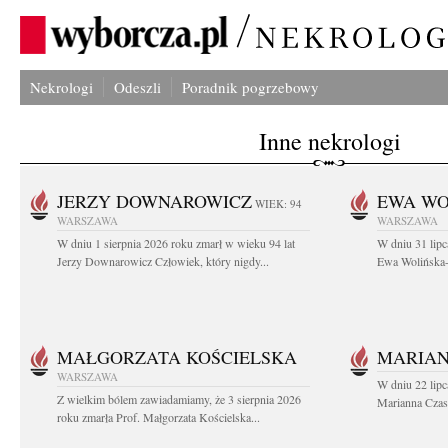
Nekrologi
Odeszli
Poradnik pogrzebowy
Inne nekrologi
JERZY DOWNAROWICZ
EWA WO
WIEK: 94
WARSZAWA
WARSZAWA
W dniu 1 sierpnia 2026 roku zmarł w wieku 94 lat
W dniu 31 lipc
Jerzy Downarowicz Człowiek, który nigdy...
Ewa Wolińska-W
MAŁGORZATA KOŚCIELSKA
MARIAN
WARSZAWA
W dniu 22 lipc
Z wielkim bólem zawiadamiamy, że 3 sierpnia 2026
Marianna Czas
roku zmarła Prof. Małgorzata Kościelska...