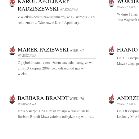
KAROL APOLINARY
WOJCIE
RADZISZEWSKI
WARSZAWA
WARSZAWA
W dniu 12 sie
Z wielkim bólem zawiadamiamy, że 12 sierpnia 2009
Tata Wojciech 
roku zmarł w Warszawie Karol Apolinary...
MAREK PAZIEWSKI
FRANIO
WIEK: 67
WARSZAWA
Dnia 13 sierpn
Z głębokim smutkiem i żalem zawiadamiamy, że w
Msza święta p
dniu 13 sierpnia 2009 roku odszedł od nas w
wieku...
BARBARA BRANDT
ANDRZE
WIEK: 76
WARSZAWA
WARSZAWA
Dnia 6 sierpnia 2009 roku zmarła w wieku 76 lat
Dnia 8 sierpni
Barbara Brandt Msza żałobna odbędzie się w dniu...
kochany Mąż i 