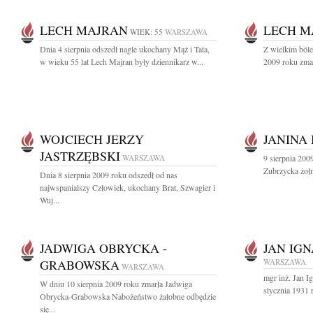
LECH MAJRAN
LECH M
WIEK: 55
WARSZAWA
Dnia 4 sierpnia odszedł nagle ukochany Mąż i Tata,
Z wielkim bóle
w wieku 55 lat Lech Majran były dziennikarz w...
2009 roku zma
WOJCIECH JERZY
JANINA
JASTRZĘBSKI
WARSZAWA
9 sierpnia 200
Zubrzycka żołn
Dnia 8 sierpnia 2009 roku odszedł od nas
najwspanialszy Człowiek, ukochany Brat, Szwagier i
Wuj...
JADWIGA OBRYCKA -
JAN IG
GRABOWSKA
WARSZAWA
WARSZAWA
mgr inż. Jan 
W dniu 10 sierpnia 2009 roku zmarła Jadwiga
stycznia 1931 r
Obrycka-Grabowska Nabożeństwo żałobne odbędzie
się...