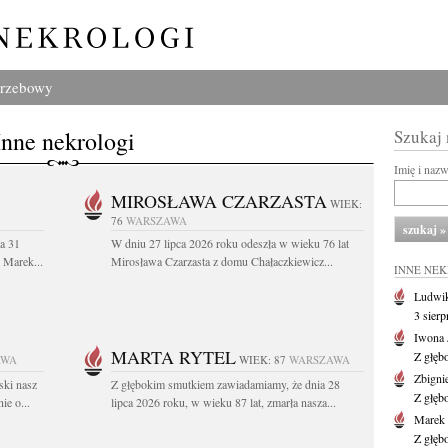
grzebowy
Inne nekrologi
Szukaj
Imię i naz
MIROSŁAWA CZARZASTA
WIEK:
76
WARSZAWA
a 31
W dniu 27 lipca 2026 roku odeszła w wieku 76 lat
. Marek...
Mirosława Czarzasta z domu Chałaczkiewicz...
INNE NE
Ludwik
3 sier
Iwona 
MARTA RYTEL
Z głęb
AWA
WIEK: 87
WARSZAWA
Zbigni
ski nasz
Z głębokim smutkiem zawiadamiamy, że dnia 28
Z głęb
ie o...
lipca 2026 roku, w wieku 87 lat, zmarła nasza...
Marek 
Z głęb