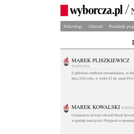
Nekrologi
Odeszli
Poradnik po
MAREK PLISZKIEWICZ
WARSZAWA
Z głębokim smutkiem zawiadamiamy, że dni
lipca 2026 roku, w wieku 82 lat, zmarł Prof
MAREK KOWALSKI
WARSZ
Osiemnaście lat temu odszedł Marek Kowal
wspaniały nauczyciel i Przyjaciel wspomnien