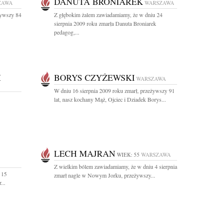
DANUTA BRONIAREK
ZAWA
WARSZAWA
żywszy 84
Z głębokim żalem zawiadamiamy, że w dniu 24
sierpnia 2009 roku zmarła Danuta Broniarek
pedagog,...
I
BORYS CZYŻEWSKI
WARSZAWA
W dniu 16 sierpnia 2009 roku zmarł, przeżywszy 91
lat, nasz kochany Mąż, Ojciec i Dziadek Borys...
LECH MAJRAN
WIEK: 55
WARSZAWA
Z wielkim bólem zawiadamiamy, że w dniu 4 sierpnia
 15
zmarł nagle w Nowym Jorku, przeżywszy...
...