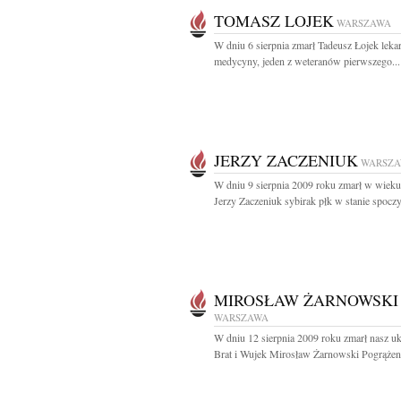
TOMASZ LOJEK
WARSZAWA
W dniu 6 sierpnia zmarł Tadeusz Łojek leka
medycyny, jeden z weteranów pierwszego...
JERZY ZACZENIUK
WARSZ
W dniu 9 sierpnia 2009 roku zmarł w wieku 
Jerzy Zaczeniuk sybirak płk w stanie spoczy
MIROSŁAW ŻARNOWSKI
WARSZAWA
W dniu 12 sierpnia 2009 roku zmarł nasz u
Brat i Wujek Mirosław Żarnowski Pogrążeni