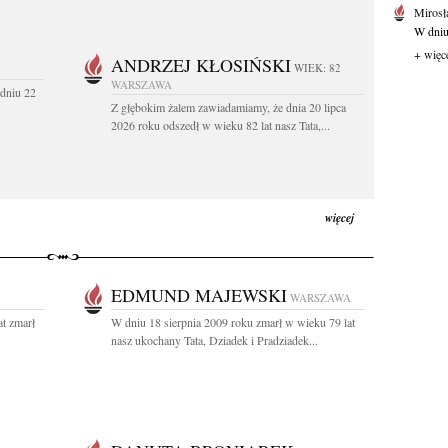
Mirosł
W dniu
+ więc
ANDRZEJ KŁOSIŃSKI
WIEK: 82
WARSZAWA
dniu 22
Z głębokim żalem zawiadamiamy, że dnia 20 lipca
2026 roku odszedł w wieku 82 lat nasz Tata,...
więcej
EDMUND MAJEWSKI
WARSZAWA
at zmarł
W dniu 18 sierpnia 2009 roku zmarł w wieku 79 lat
nasz ukochany Tata, Dziadek i Pradziadek...