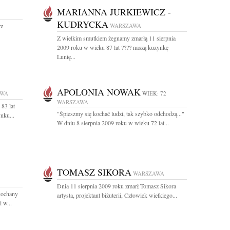
MARIANNA JURKIEWICZ -
KUDRYCKA
rz
WARSZAWA
Z wielkim smutkiem żegnamy zmarłą 11 sierpnia
2009 roku w wieku 87 lat ???? naszą kuzynkę
Lunię...
APOLONIA NOWAK
AWA
WIEK: 72
WARSZAWA
83 lat
"Śpieszmy się kochać ludzi, tak szybko odchodzą..."
nku...
W dniu 8 sierpnia 2009 roku w wieku 72 lat...
TOMASZ SIKORA
WARSZAWA
Dnia 11 sierpnia 2009 roku zmarł Tomasz Sikora
kochany
artysta, projektant biżuterii, Człowiek wielkiego...
 w...