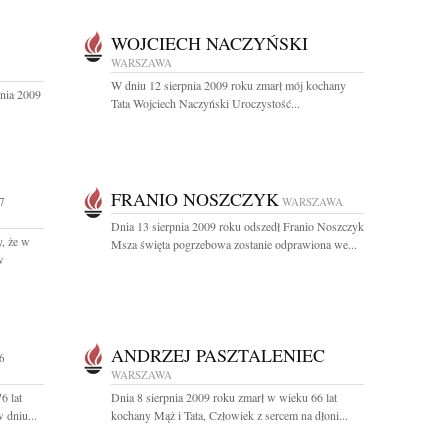
WOJCIECH NACZYŃSKI
WARSZAWA
W dniu 12 sierpnia 2009 roku zmarł mój kochany
pnia 2009
Tata Wojciech Naczyński Uroczystość...
FRANIO NOSZCZYK
7
WARSZAWA
Dnia 13 sierpnia 2009 roku odszedł Franio Noszczyk
, że w
Msza święta pogrzebowa zostanie odprawiona we...
w
ANDRZEJ PASZTALENIEC
6
WARSZAWA
6 lat
Dnia 8 sierpnia 2009 roku zmarł w wieku 66 lat
 dniu...
kochany Mąż i Tata, Człowiek z sercem na dłoni...