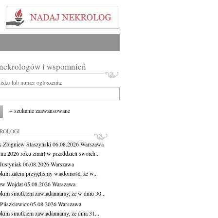
 nekrologów i wspomnień
wisko lub numer ogłoszenia:
+ szukanie zaawansowane
KROLOGI
 Zbigniew Staszyński
06.08.2026
Warszawa
pnia 2026 roku zmarł w przeddzień swoich...
Justyniak
06.08.2026
Warszawa
okim żalem przyjęliśmy wiadomość, że w...
ew Wojdat
05.08.2026
Warszawa
okim smutkiem zawiadamiamy, że w dniu 30...
Pliszkiewicz
05.08.2026
Warszawa
okim smutkiem zawiadamiamy, że dnia 31...