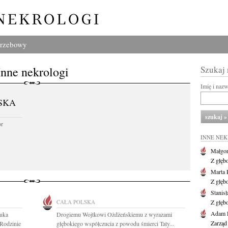
grzebowy
Inne nekrologi
Szukaj
Imię i naz
SKA
or
INNE NE
Małgor
Z głęb
Marta 
Z głęb
Stanis
CAŁA POLSKA
Z głęb
Adam P
uka
Drogiemu Wojtkowi Ożdżeńskiemu z wyrazami
Zarząd
 Rodzinie
głębokiego współczucia z powodu śmierci Taty...