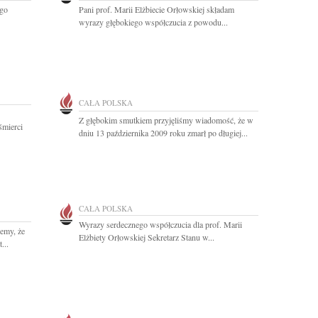
ego
Pani prof. Marii Elżbiecie Orłowskiej składam
wyrazy głębokiego współczucia z powodu...
CAŁA POLSKA
Z głębokim smutkiem przyjęliśmy wiadomość, że w
śmierci
dniu 13 października 2009 roku zmarł po długiej...
CAŁA POLSKA
Wyrazy serdecznego współczucia dla prof. Marii
emy, że
Elżbiety Orłowskiej Sekretarz Stanu w...
...