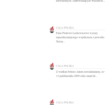
niewidomych i słabowidzących Wiesławie...
CAŁA POLSKA
Panu Piotrowi Lechowiczowi wyrazy
najserdeczniejszego współczucia z powodu 
Teścia...
CAŁA POLSKA
Z wielkim bólem i żalem zawiadamiamy, że
13 października 2009 roku zmarł dr...
CAŁA POLSKA