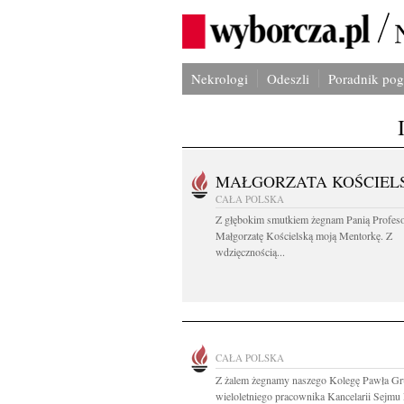
Nekrologi
Odeszli
Poradnik po
MAŁGORZATA KOŚCIEL
CAŁA POLSKA
Z głębokim smutkiem żegnam Panią Profes
Małgorzatę Kościelską moją Mentorkę. Z
wdzięcznością...
CAŁA POLSKA
Z żalem żegnamy naszego Kolegę Pawła Gr
wieloletniego pracownika Kancelarii Sejmu