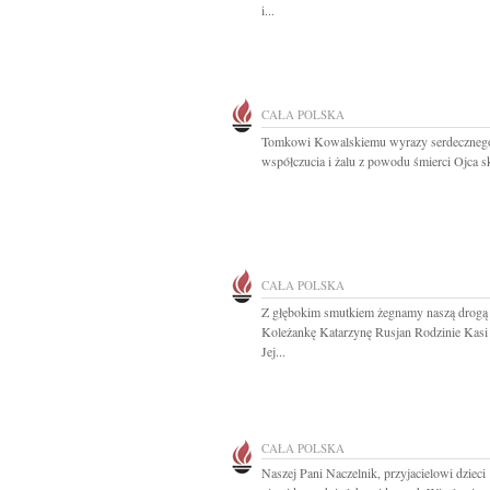
i...
CAŁA POLSKA
Tomkowi Kowalskiemu wyrazy serdeczneg
współczucia i żalu z powodu śmierci Ojca sk
CAŁA POLSKA
Z głębokim smutkiem żegnamy naszą drogą
Koleżankę Katarzynę Rusjan Rodzinie Kasi
Jej...
CAŁA POLSKA
Naszej Pani Naczelnik, przyjacielowi dzieci