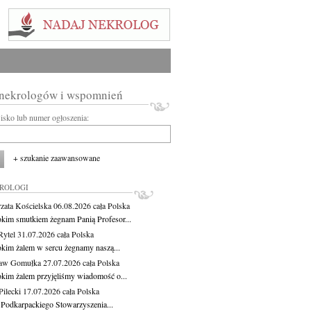
 nekrologów i wspomnień
wisko lub numer ogłoszenia:
+ szukanie zaawansowane
KROLOGI
zata Kościelska
06.08.2026
cała Polska
okim smutkiem żegnam Panią Profesor...
Rytel
31.07.2026
cała Polska
okim żalem w sercu żegnamy naszą...
ław Gomułka
27.07.2026
cała Polska
okim żalem przyjęliśmy wiadomość o...
ilecki
17.07.2026
cała Polska
 Podkarpackiego Stowarzyszenia...