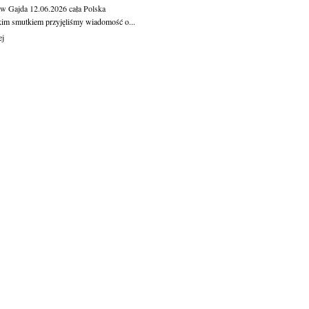
aw Gajda
12.06.2026
cała Polska
kim smutkiem przyjęliśmy wiadomość o...
ej