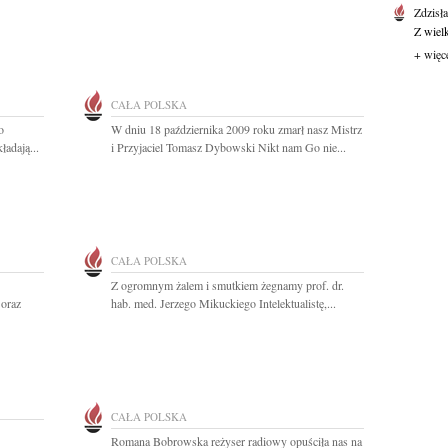
Zdzisł
Z wiel
+ więc
CAŁA POLSKA
o
W dniu 18 października 2009 roku zmarł nasz Mistrz
ładają...
i Przyjaciel Tomasz Dybowski Nikt nam Go nie...
CAŁA POLSKA
Z ogromnym żalem i smutkiem żegnamy prof. dr.
 oraz
hab. med. Jerzego Mikuckiego Intelektualistę,...
CAŁA POLSKA
Romana Bobrowska reżyser radiowy opuściła nas na