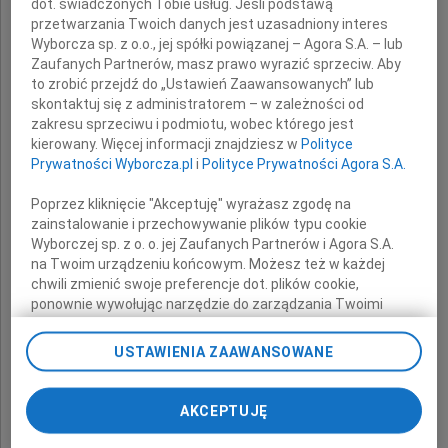
dot. świadczonych Tobie usług. Jeśli podstawą
przetwarzania Twoich danych jest uzasadniony interes
Wyborcza sp. z o.o., jej spółki powiązanej – Agora S.A. – lub
Zaufanych Partnerów, masz prawo wyrazić sprzeciw. Aby
to zrobić przejdź do „Ustawień Zaawansowanych” lub
skontaktuj się z administratorem – w zależności od
Włodzimierza
zakresu sprzeciwu i podmiotu, wobec którego jest
kierowany. Więcej informacji znajdziesz w
Polityce
Goszczyńskiego
Prywatności Wyborcza.pl
i
Polityce Prywatności Agora S.A.
Poprzez kliknięcie "Akceptuję" wyrażasz zgodę na
zainstalowanie i przechowywanie plików typu cookie
Wyborczej sp. z o. o. jej Zaufanych Partnerów i Agora S.A.
naszego drogiego Kolegę i współpracownika
na Twoim urządzeniu końcowym. Możesz też w każdej
chwili zmienić swoje preferencje dot. plików cookie,
ponownie wywołując narzędzie do zarządzania Twoimi
preferencjami dot. przetwarzania danych poprzez
Wyrazy głębokiego współczucia
odnośnik „Ustawienia prywatności” w stopce serwisu i
USTAWIENIA ZAAWANSOWANE
przechodząc do sekcji „Ustawienia zaawansowane”.
Zmiana ustawień plików cookie możliwa jest także za
składają
pomocą ustawień przeglądarki.
AKCEPTUJĘ
My, nasi Zaufani Partnerzy i Agora S.A. możemy