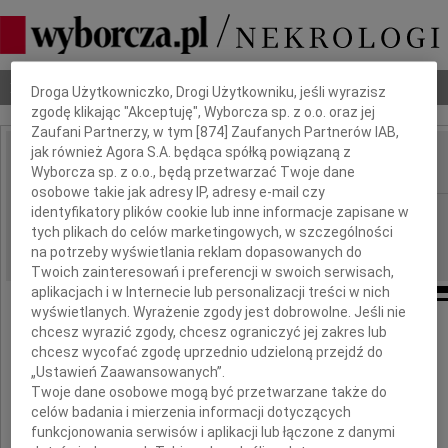
Dbamy o Twoją prywatność
Nekrologi
Odeszli
Poradnik pogrzebowy
Droga Użytkowniczko, Drogi Użytkowniku, jeśli wyrazisz
zgodę klikając "Akceptuję", Wyborcza sp. z o.o. oraz jej
Zaufani Partnerzy, w tym [
874
] Zaufanych Partnerów IAB,
jak również Agora S.A. będąca spółką powiązaną z
Wyborcza sp. z o.o., będą przetwarzać Twoje dane
IMIĘ I NAZWISKO:
osobowe takie jak adresy IP, adresy e-mail czy
identyfikatory plików cookie lub inne informacje zapisane w
cała Polska
REGION:
tych plikach do celów marketingowych, w szczególności
21.10.2009
DATA EMISJI:
na potrzeby wyświetlania reklam dopasowanych do
Twoich zainteresowań i preferencji w swoich serwisach,
aplikacjach i w Internecie lub personalizacji treści w nich
wyświetlanych. Wyrażenie zgody jest dobrowolne. Jeśli nie
chcesz wyrazić zgody, chcesz ograniczyć jej zakres lub
chcesz wycofać zgodę uprzednio udzieloną przejdź do
Z głębokim smutkiem żegnamy
„Ustawień Zaawansowanych”.
Twoje dane osobowe mogą być przetwarzane także do
celów badania i mierzenia informacji dotyczących
funkcjonowania serwisów i aplikacji lub łączone z danymi