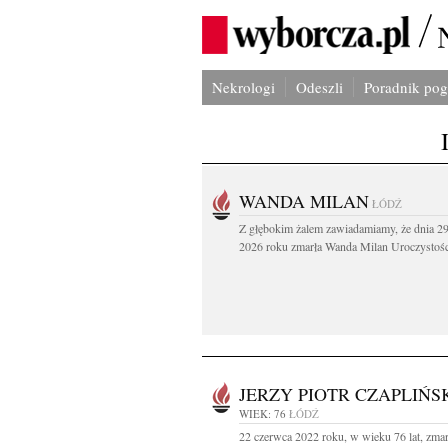
Nekrologi
Odeszli
Poradnik po
WANDA MILAN
ŁÓDŹ
Z głębokim żalem zawiadamiamy, że dnia 29
2026 roku zmarła Wanda Milan Uroczystości
JERZY PIOTR CZAPLIŃS
WIEK: 76
ŁÓDŹ
22 czerwca 2022 roku, w wieku 76 lat, zmar