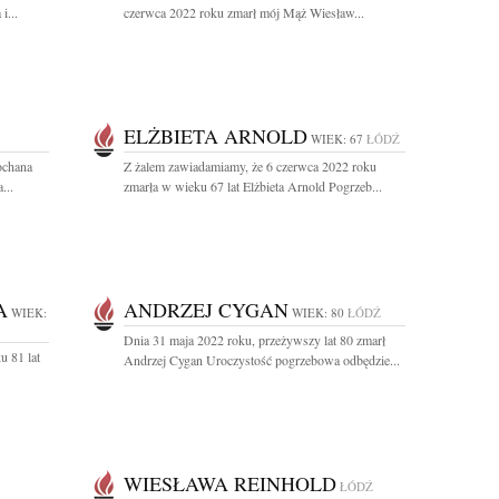
i...
czerwca 2022 roku zmarł mój Mąż Wiesław...
ELŻBIETA ARNOLD
WIEK: 67
ŁÓDŹ
ochana
Z żalem zawiadamiamy, że 6 czerwca 2022 roku
...
zmarła w wieku 67 lat Elżbieta Arnold Pogrzeb...
A
ANDRZEJ CYGAN
WIEK:
WIEK: 80
ŁÓDŹ
Dnia 31 maja 2022 roku, przeżywszy lat 80 zmarł
u 81 lat
Andrzej Cygan Uroczystość pogrzebowa odbędzie...
WIESŁAWA REINHOLD
ŁÓDŹ