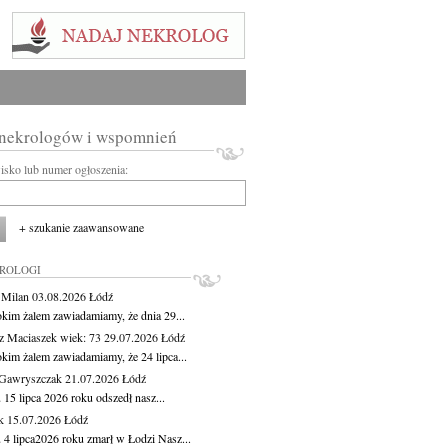
 nekrologów i wspomnień
wisko lub numer ogłoszenia:
+ szukanie zaawansowane
KROLOGI
 Milan
03.08.2026
Łódź
okim żalem zawiadamiamy, że dnia 29...
z Maciaszek
wiek: 73
29.07.2026
Łódź
okim żalem zawiadamiamy, że 24 lipca...
Gawryszczak
21.07.2026
Łódź
15 lipca 2026 roku odszedł nasz...
k
15.07.2026
Łódź
 4 lipca2026 roku zmarł w Łodzi Nasz...