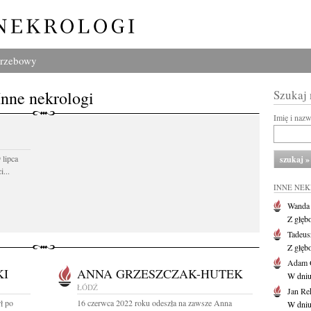
grzebowy
Inne nekrologi
Szukaj
Imię i naz
 lipca
...
INNE NE
Wanda
Z głęb
Tadeus
Z głęb
Adam 
KI
ANNA GRZESZCZAK-HUTEK
W dniu 
ŁÓDŹ
Jan Re
ł po
16 czerwca 2022 roku odeszła na zawsze Anna
W dniu