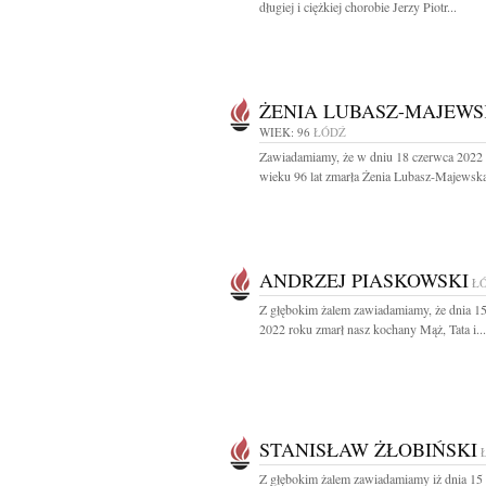
długiej i ciężkiej chorobie Jerzy Piotr...
ŻENIA LUBASZ-MAJEW
WIEK: 96
ŁÓDŹ
Zawiadamiamy, że w dniu 18 czerwca 2022
wieku 96 lat zmarła Żenia Lubasz-Majewska
ANDRZEJ PIASKOWSKI
Ł
Z głębokim żalem zawiadamiamy, że dnia 1
2022 roku zmarł nasz kochany Mąż, Tata i...
STANISŁAW ŻŁOBIŃSKI
Z głębokim żalem zawiadamiamy iż dnia 15