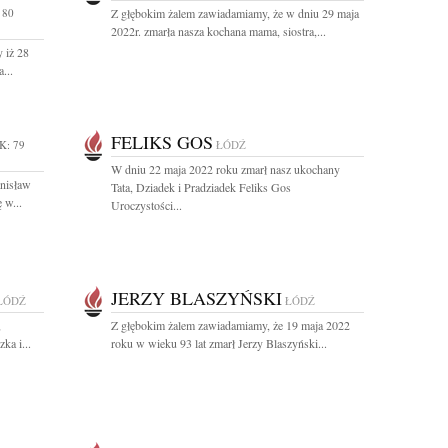
 80
Z głębokim żalem zawiadamiamy, że w dniu 29 maja
2022r. zmarła nasza kochana mama, siostra,...
 iż 28
...
FELIKS GOS
K: 79
ŁÓDŹ
W dniu 22 maja 2022 roku zmarł nasz ukochany
anisław
Tata, Dziadek i Pradziadek Feliks Gos
 w...
Uroczystości...
JERZY BLASZYŃSKI
ŁÓDŹ
ŁÓDŹ
,
Z głębokim żalem zawiadamiamy, że 19 maja 2022
ka i...
roku w wieku 93 lat zmarł Jerzy Blaszyński...