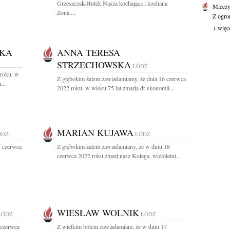
Grzeszczak-Hutek Nasza kochająca i kochana
Mieczy
Żona,...
Z ogro
+ więc
SKA
ANNA TERESA
STRZECHOWSKA
ŁÓDŹ
 roku, w
Z głębokim żalem zawiadamiamy, że dnia 16 czerwca
...
2022 roku, w wieku 75 lat zmarła dr ekonomii...
MARIAN KUJAWA
ÓDŹ
ŁÓDŹ
5 czerwca
Z głębokim żalem zawiadamiany, że w dniu 18
czerwca 2022 roku zmarł nasz Kolega, wieloletni...
WIESŁAW WOLNIK
ŁÓDŹ
ŁÓDŹ
 czerwca
Z wielkim bólem zawiadamiam, że w dniu 17