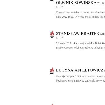
OLEJNIK-SOWIŃSKA
WIEK:
ŁÓDŹ
Z głębokim smutkiem i żalem zawiadamiamy
maja 2022 roku, w wieku 80 lat zmarła nasza
STANISŁAW BRAJTER
WIE
ŁÓDŹ
22 maja 2022 roku zmarł w wieku 79 lat St
Brajter Uroczystości pogrzebowe odbędą się
LUCYNA AFFELTOWICZ
Odeszła Lucyna Affeltowicz dobry, radosny
kochający życie i muzykę człowiek, śpiewacz