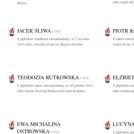
roku zmarł adw
Maria...
JACEK ŚLIWA
PIOTR 
ŁÓDŹ
Z głębokim smutkiem zawiadamiamy, że 2 stycznia
Z żalem zawia
2023 roku, odszedł od nas po długiej chorobie...
wieku 68 lat, 
TEODOZJA RUTKOWSKA
ELŻBIE
ŁÓDŹ
Z głębokim żalem zawiadamiamy, że 28 grudnia 2022
Z głębokim ża
roku zmarła Teodozja Rutkowska żona Romana,...
roku zmarła na
EWA MICHALINA
LUCYNA
OSTROWSKA
ŁÓDŹ
Z głębokim ża