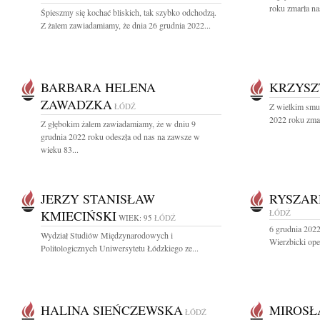
roku zmarła na
Śpieszmy się kochać bliskich, tak szybko odchodzą.
Z żalem zawiadamiamy, że dnia 26 grudnia 2022...
BARBARA HELENA
KRZYSZ
ZAWADZKA
ŁÓDŹ
Z wielkim smu
2022 roku zmar
Z głębokim żalem zawiadamiamy, że w dniu 9
grudnia 2022 roku odeszła od nas na zawsze w
wieku 83...
JERZY STANISŁAW
RYSZAR
KMIECIŃSKI
ŁÓDŹ
WIEK: 95
ŁÓDŹ
6 grudnia 2022
Wydział Studiów Międzynarodowych i
Wierzbicki oper
Politologicznych Uniwersytetu Łódzkiego ze...
HALINA SIEŃCZEWSKA
MIROSŁ
ŁÓDŹ