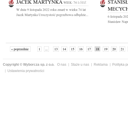
JACEK MARTYNKA
STANIS
WIEK: 74
ŁÓDŹ
MECYC
W dniu 9 listopada 2022 roku zmarł w wieku 74 lat
Jacek Martynka Uroczystość pogrzebowa odbędzie...
6 listopada 20
Stanisław Nap
« poprzednie
1
...
13
14
15
16
17
18
19
20
21
»
Copyright © Wyborcza sp. z o.o.
O nas
Staże u nas
Reklama
Polityka 
Ustawienia prywatności