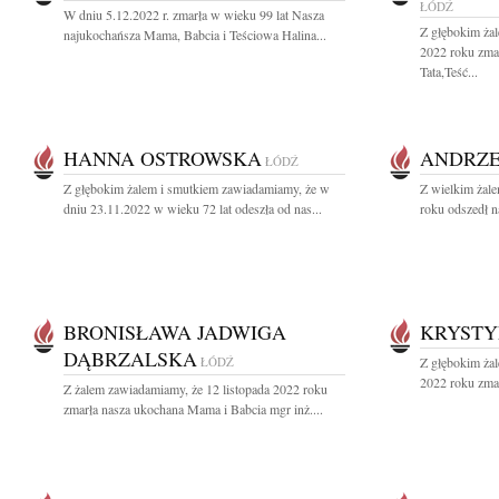
ŁÓDŹ
W dniu 5.12.2022 r. zmarła w wieku 99 lat Nasza
Z głębokim żal
najukochańsza Mama, Babcia i Teściowa Halina...
2022 roku zma
Tata,Teść...
HANNA OSTROWSKA
ANDRZE
ŁÓDŹ
Z głębokim żalem i smutkiem zawiadamiamy, że w
Z wielkim żale
dniu 23.11.2022 w wieku 72 lat odeszła od nas...
roku odszedł n
BRONISŁAWA JADWIGA
KRYST
DĄBRZALSKA
ŁÓDŹ
Z głębokim żal
2022 roku zma
Z żalem zawiadamiamy, że 12 listopada 2022 roku
zmarła nasza ukochana Mama i Babcia mgr inż....