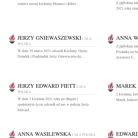
Z głębokim żal
śmierci naszej kochanej Mamusi i Babci...
2021 roku zmar
JERZY GNIEWASZEWSKI
ANNA W
CAŁA
POLSKA
Z głębokim ża
W dniu 29 marca 2021 odszedł Kochany Ojciec,
Posłankę na S
Dziadek i Pradziadek Jerzy Gniewaszewski...
żywności b....
JERZY EDWARD FIETT
MAREK 
CAŁA
POLSKA
2 kwietnia, kr
W dniu 7 kwietnia 2021 roku po długim i
Marek Jurkowi
spełnionym życiu odszedł od nas w pokoju Jerzy
Edward...
ANNA WASILEWSKA
EDWAR
CAŁA POLSKA