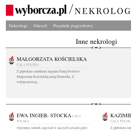
Nekrologi
Odeszli
Poradnik pogrzebowy
Inne nekrologi
MAŁGORZATA KOŚCIELSKA
CAŁA POLSKA
Z głębokim smutkiem żegnam Panią Profesor
Małgorzatę Kościelską moją Mentorkę. Z
wdzięcznością...
EWA INGIER- STOCKA
KAZIMI
CAŁA
POLSKA
CAŁA POLSK
Ogromny smutek zagościł w naszych sercach gdyż
Z głębokim ża