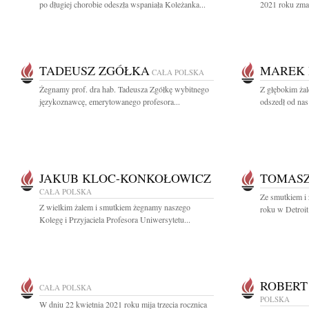
po długiej chorobie odeszła wspaniała Koleżanka...
2021 roku zmar
TADEUSZ ZGÓŁKA
MAREK 
CAŁA POLSKA
Żegnamy prof. dra hab. Tadeusza Zgółkę wybitnego
Z głębokim ża
językoznawcę, emerytowanego profesora...
odszedł od nas
JAKUB KLOC-KONKOŁOWICZ
TOMASZ
CAŁA POLSKA
Ze smutkiem i
Z wielkim żalem i smutkiem żegnamy naszego
roku w Detroit
Kolegę i Przyjaciela Profesora Uniwersytetu...
ROBERT
CAŁA POLSKA
POLSKA
W dniu 22 kwietnia 2021 roku mija trzecia rocznica