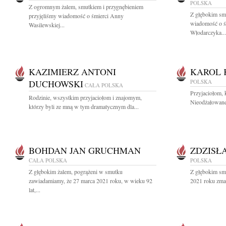
POLSKA
Z ogromnym żalem, smutkiem i przygnębieniem
Z głębokim smu
przyjęliśmy wiadomość o śmierci Anny
wiadomość o śm
Wasilewskiej...
Włodarczyka...
KAZIMIERZ ANTONI
KAROL 
DUCHOWSKI
POLSKA
CAŁA POLSKA
Przyjaciołom, 
Rodzinie, wszystkim przyjaciołom i znajomym,
Nieodżałowane
którzy byli ze mną w tym dramatycznym dla...
BOHDAN JAN GRUCHMAN
ZDZISŁ
CAŁA POLSKA
POLSKA
Z głębokim żalem, pogrążeni w smutku
Z głębokim sm
zawiadamiamy, że 27 marca 2021 roku, w wieku 92
2021 roku zma
lat,...