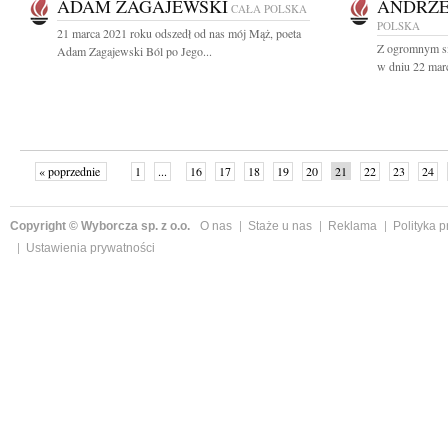
ADAM ZAGAJEWSKI
ANDRZE
CAŁA POLSKA
POLSKA
21 marca 2021 roku odszedł od nas mój Mąż, poeta
Z ogromnym sm
Adam Zagajewski Ból po Jego...
w dniu 22 marc
« poprzednie
1
...
16
17
18
19
20
21
22
23
24
»
Copyright © Wyborcza sp. z o.o.
O nas
Staże u nas
Reklama
Polityka 
Ustawienia prywatności