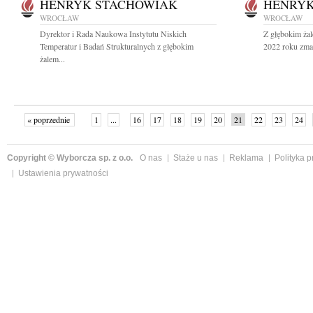
HENRYK STACHOWIAK
HENRYK
WROCŁAW
WROCŁAW
Dyrektor i Rada Naukowa Instytutu Niskich
Z głębokim żal
Temperatur i Badań Strukturalnych z głębokim
2022 roku zmar
żalem...
« poprzednie
1
...
16
17
18
19
20
21
22
23
24
»
Copyright © Wyborcza sp. z o.o.
O nas
Staże u nas
Reklama
Polityka 
Ustawienia prywatności