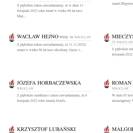
zmarł Zbignie
Z głębokim żalem zawiadamiamy, że w dniu 13
listopada 2022 roku zmarł w wieku 86 lat nasz
Mąż,...
WACŁAW HEJNO
MIECZY
WIEK: 96
WROCŁAW
72
WROCŁAW
Z głębokim żalem zawiadamiamy, że 11.11.2022r
Z głębokim ża
zmarł w wieku 96 lat nasz ukochany Ojciec i...
listopada 2022 
JÓZEFA HORBACZEWSKA
ROMAN 
WROCŁAW
WROCŁAW
Z głębokim smutkiem i żalem zawiadamiamy, że 6
W dniu 05 listo
listopada 2022 roku zmarła Józefa...
niezastąpiony
KRZYSZTOF LUBAŃSKI
MAŁGO