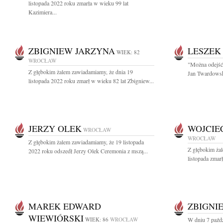
listopada 2022 roku zmarła w wieku 99 lat
Kazimiera...
ZBIGNIEW JARZYNA
LESZEK
WIEK: 82
WROCŁAW
"Można odejść 
Z głębokim żalem zawiadamiamy, że dnia 19
Jan Twardowsk
listopada 2022 roku zmarł w wieku 82 lat Zbigniew...
JERZY OLEK
WOJCIE
WROCŁAW
WROCŁAW
Z głębokim żalem zawiadamiamy, że 19 listopada
Z głębokim ża
2022 roku odszedł Jerzy Olek Ceremonia z mszą...
listopada zmar
MAREK EDWARD
ZBIGNI
WIEWIÓRSKI
WIEK: 86
WROCŁAW
W dniu 7 paźdz