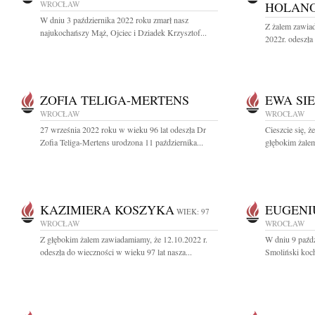
WROCŁAW
HOLAN
W dniu 3 października 2022 roku zmarł nasz
Z żalem zawiad
najukochańszy Mąż, Ojciec i Dziadek Krzysztof...
2022r. odeszł
ZOFIA TELIGA-MERTENS
EWA SI
WROCŁAW
WROCŁAW
27 września 2022 roku w wieku 96 lat odeszła Dr
Cieszcie się, ż
Zofia Teliga-Mertens urodzona 11 października...
głębokim żalem
KAZIMIERA KOSZYKA
EUGENI
WIEK: 97
WROCŁAW
WROCŁAW
Z głębokim żalem zawiadamiamy, że 12.10.2022 r.
W dniu 9 paźd
odeszła do wieczności w wieku 97 lat nasza...
Smoliński koch