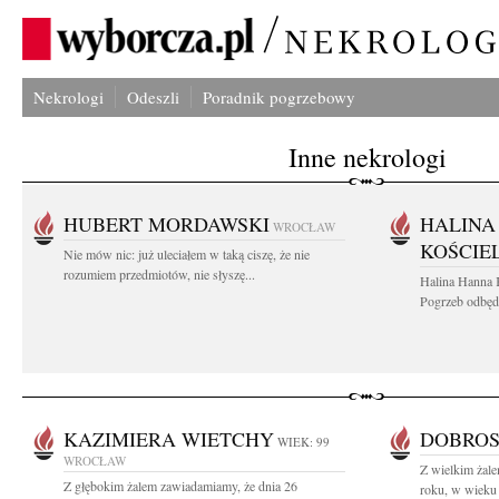
Nekrologi
Odeszli
Poradnik pogrzebowy
Inne nekrologi
HUBERT MORDAWSKI
HALINA
WROCŁAW
KOŚCIE
Nie mów nic: już uleciałem w taką ciszę, że nie
rozumiem przedmiotów, nie słyszę...
Halina Hanna 
Pogrzeb odbędz
KAZIMIERA WIETCHY
DOBROS
WIEK: 99
WROCŁAW
Z wielkim żale
Z głębokim żalem zawiadamiamy, że dnia 26
roku, w wieku 