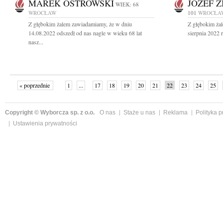
MAREK OSTROWSKI
JÓZEF 
WIEK: 68
WROCŁAW
101
WROCŁA
Z głębokim żalem zawiadamiamy, że w dniu
Z głębokim ża
14.08.2022 odszedł od nas nagle w wieku 68 lat
sierpnia 2022 r
nasz...
« poprzednie
1
...
17
18
19
20
21
22
23
24
25
»
Copyright © Wyborcza sp. z o.o.
O nas
Staże u nas
Reklama
Polityka 
Ustawienia prywatności