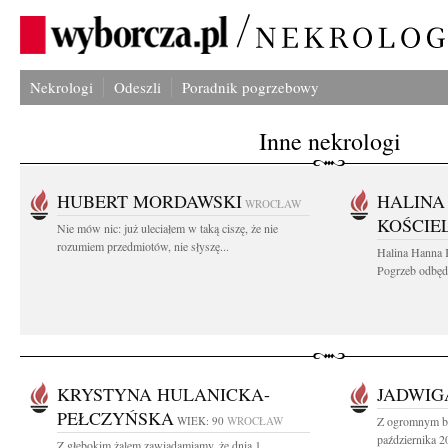
Nekrologi
Odeszli
Poradnik pogrzebowy
Inne nekrologi
HUBERT MORDAWSKI
HALINA
WROCŁAW
KOŚCIE
Nie mów nic: już uleciałem w taką ciszę, że nie
rozumiem przedmiotów, nie słyszę...
Halina Hanna 
Pogrzeb odbędz
KRYSTYNA HULANICKA-
JADWIG
PEŁCZYŃSKA
WIEK: 90
WROCŁAW
Z ogromnym bó
października 2
Z głębokim żalem zawiadamiamy, że dnia 1