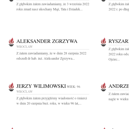
Z głębokim żalem zawiadamiamy, że 3 września 2022
Z głębokim żal
roku zmarł nasz ukochany Mąż, Tata i Dziadek...
2022 r. po dług
ALEKSANDER ZGRZYWA
RYSZA
WROCŁAW
Z głębokim żal
Z żalem zawiadamiamy, że w dniu 28 sierpnia 2022
2022 roku ods
odszedł dr hab. inż. Aleksander Zgrzywa...
Ojciec...
JERZY WILIMOWSKI
ANDRZE
WIEK: 96
WROCŁAW
Z żalem zawiad
Z głębokim żalem przyjęliśmy wiadomość o śmierci
nagle w wieku 
w dniu 20 sierpnia bież. roku, w wieku 96 lat,...