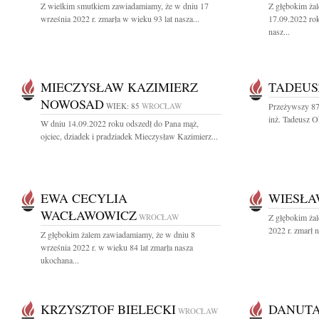
Z wielkim smutkiem zawiadamiamy, że w dniu 17
Z głębokim ża
września 2022 r. zmarła w wieku 93 lat nasza...
17.09.2022 rok
nasz...
MIECZYSŁAW KAZIMIERZ
TADEUS
NOWOSAD
WIEK: 85
WROCŁAW
Przeżywszy 87
inż. Tadeusz O
W dniu 14.09.2022 roku odszedł do Pana mąż,
ojciec, dziadek i pradziadek Mieczysław Kazimierz...
EWA CECYLIA
WIESŁA
WACŁAWOWICZ
WROCŁAW
Z głębokim ża
2022 r. zmarł n
Z głębokim żalem zawiadamiamy, że w dniu 8
września 2022 r. w wieku 84 lat zmarła nasza
ukochana...
KRZYSZTOF BIELECKI
DANUTA
WROCŁAW