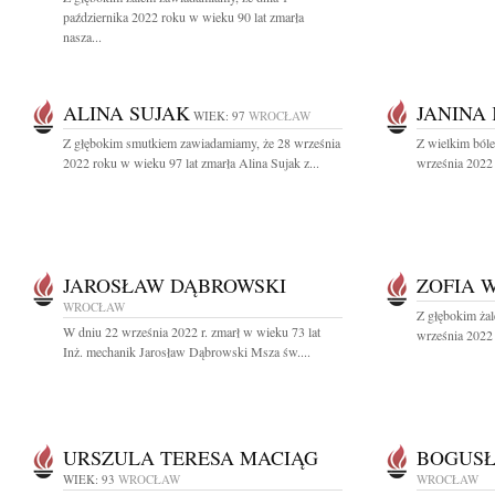
października 2022 roku w wieku 90 lat zmarła
nasza...
ALINA SUJAK
JANINA
WIEK: 97
WROCŁAW
Z głębokim smutkiem zawiadamiamy, że 28 września
Z wielkim ból
2022 roku w wieku 97 lat zmarła Alina Sujak z...
września 2022 r
JAROSŁAW DĄBROWSKI
ZOFIA 
WROCŁAW
Z głębokim ża
W dniu 22 września 2022 r. zmarł w wieku 73 lat
września 2022 r
Inż. mechanik Jarosław Dąbrowski Msza św....
URSZULA TERESA MACIĄG
BOGUSŁ
WIEK: 93
WROCŁAW
WROCŁAW